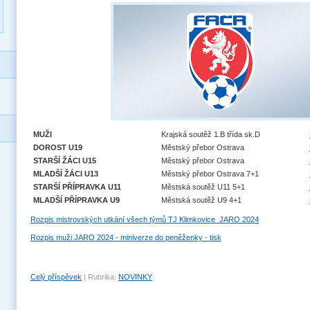
MUŽI
Krajská soutěž 1.B třída sk.D
DOROST U19
Městský přebor Ostrava
STARŠÍ ŽÁCI U15
Městský přebor Ostrava
MLADŠÍ ŽÁCI U13
Městský přebor Ostrava 7+1
STARŠÍ PŘÍPRAVKA U11
Městská soutěž U11 5+1
MLADŠÍ PŘÍPRAVKA U9
Městská soutěž U9 4+1
Rozpis mistrovských utkání všech týmů TJ Klimkovice_JARO 2024
Rozpis muži JARO 2024 - miniverze do peněženky - tisk
Celý příspěvek
|
Rubrika:
NOVINKY