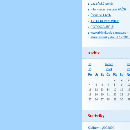
Lázeňský pohár
Informační systém FAČR
Členství FAČR
TV TJ KLIMKOVICE
FOTOGALERIE
www.tjklimkovice.unas.cz -
staré stránky do 31.12.201
Archiv
<<
březen
>
<<
2024
>
Po
Út
St
Čt
Pá
So
N
1
2
3
4
5
6
7
8
9
1
11
12
13
14
15
16
1
18
19
20
21
22
23
2
25
26
27
28
29
30
3
Statistiky
Celkem:
2022092