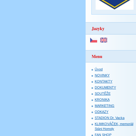
Jazyky
Menu
Úvod
NOVINKY
KONTAKTY
DOKUMENTY
SOUTĚŽE
KRONIKA
MARKETING
ODKAZY
STADION Dr. Vacka
KLIMKOVÁČEK, memoriál
Stáni Homoly
FAN SHOP