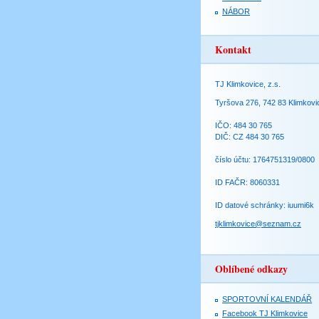
NÁBOR
Kontakt
TJ Klimkovice, z.s.
Tyršova 276, 742 83 Klimkovi
IČO: 484 30 765
DIČ: CZ 484 30 765
číslo účtu: 1764751319/0800
ID FAČR: 8060331
ID datové schránky: iuumi6k
tjklimkovice@seznam.cz
Oblíbené odkazy
SPORTOVNÍ KALENDÁŘ
Facebook TJ Klimkovice