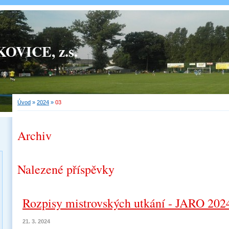
OVICE, z.s.
Úvod
»
2024
»
03
Archiv
Nalezené příspěvky
Rozpisy mistrovských utkání - JARO 2024
21. 3. 2024