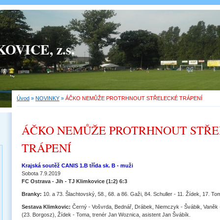
OVICE, z.s.
Úvod
»
NOVINKY
»
ÁČKO NEMŮŽE PROTRHNOUT STŘELECKÉ TRÁPENÍ
ÁČKO NEMŮŽE PROTRHNOUT STŘ
TRÁPENÍ
Krajská soutěž CANIS 1.B třída sk. B - muži
Sobota 7.9.2019
FC Ostrava - Jih - TJ Klimkovice (1:2) 6:3
Branky:
10. a 73. Šlachtovský, 58., 68. a 86. Gaži, 84. Schuller - 11. Žídek, 17. T
Sestava Klimkovic:
Černý - Vošvrda, Bednář, Drábek, Niemczyk - Švábik, Vaněk 
(23. Borgosz), Žídek - Toma, trenér Jan Woznica, asistent Jan Švábík.