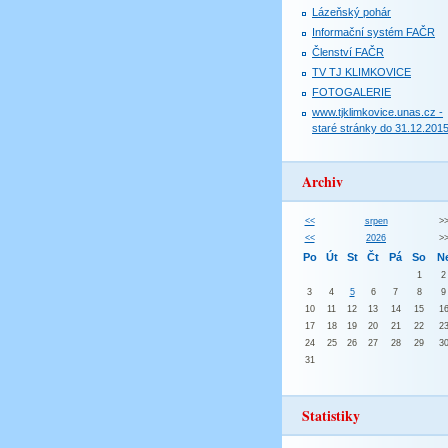
Lázeňský pohár
Informační systém FAČR
Členství FAČR
TV TJ KLIMKOVICE
FOTOGALERIE
www.tjklimkovice.unas.cz -
staré stránky do 31.12.201
Archiv
<<
srpen
>
<<
2026
>
Po
Út
St
Čt
Pá
So
N
1
2
3
4
5
6
7
8
9
10
11
12
13
14
15
1
17
18
19
20
21
22
2
24
25
26
27
28
29
3
31
Statistiky