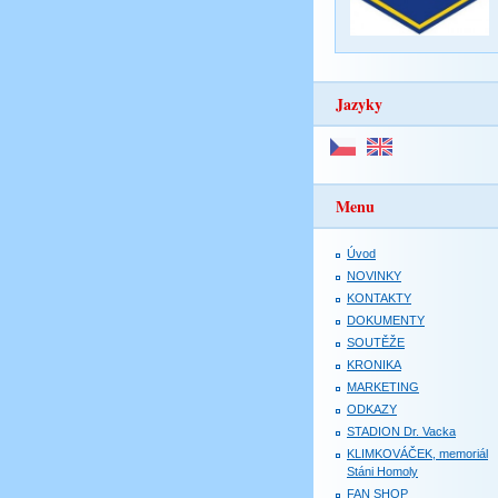
Jazyky
Menu
Úvod
NOVINKY
KONTAKTY
DOKUMENTY
SOUTĚŽE
KRONIKA
MARKETING
ODKAZY
STADION Dr. Vacka
KLIMKOVÁČEK, memoriál
Stáni Homoly
FAN SHOP