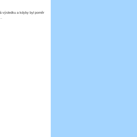
á výsledku a kdyby byl poměr
..