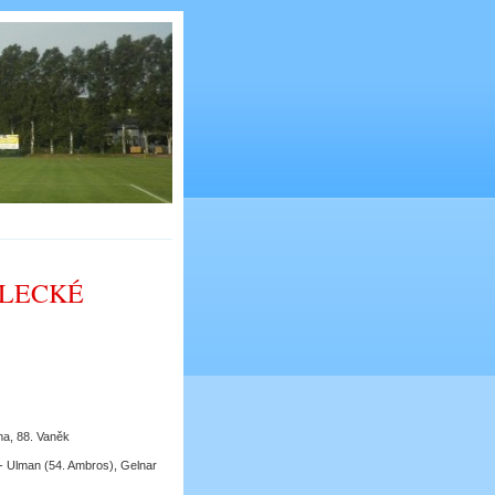
ELECKÉ
oma, 88. Vaněk
- Ulman (54. Ambros), Gelnar