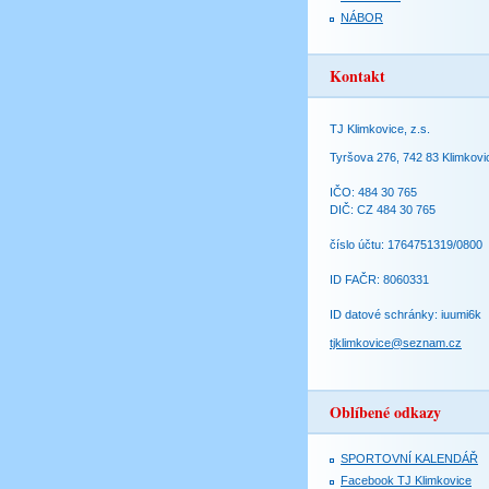
NÁBOR
Kontakt
TJ Klimkovice, z.s.
Tyršova 276, 742 83 Klimkovi
IČO: 484 30 765
DIČ: CZ 484 30 765
číslo účtu: 1764751319/0800
ID FAČR: 8060331
ID datové schránky: iuumi6k
tjklimkovice@seznam.cz
Oblíbené odkazy
SPORTOVNÍ KALENDÁŘ
Facebook TJ Klimkovice