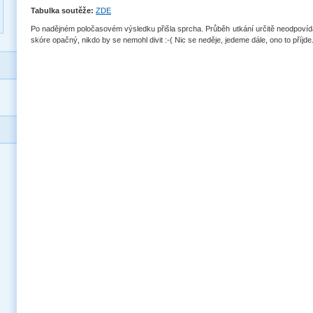
Tabulka soutěže:
ZDE
Po nadějném poločasovém výsledku přišla sprcha. Průběh utkání určitě neodpovíd
skóre opačný, nikdo by se nemohl divit :-( Nic se neděje, jedeme dále, ono to příjde.