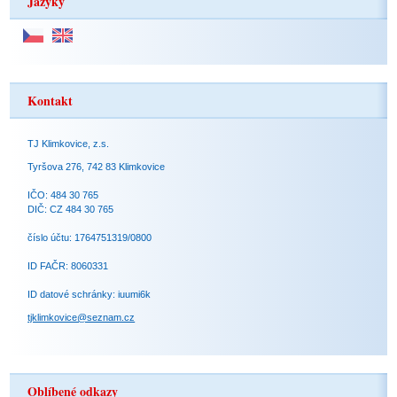
Jazyky
Kontakt
TJ Klimkovice, z.s.
Tyršova 276, 742 83 Klimkovice
IČO: 484 30 765
DIČ: CZ 484 30 765
číslo účtu: 1764751319/0800
ID FAČR: 8060331
ID datové schránky: iuumi6k
tjklimkovice@seznam.cz
Oblíbené odkazy