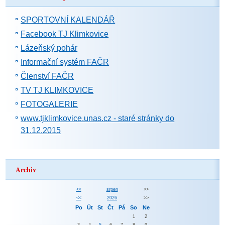
SPORTOVNÍ KALENDÁŘ
Facebook TJ Klimkovice
Lázeňský pohár
Informační systém FAČR
Členství FAČR
TV TJ KLIMKOVICE
FOTOGALERIE
www.tjklimkovice.unas.cz - staré stránky do
31.12.2015
Archiv
<<
srpen
>>
<<
2026
>>
Po
Út
St
Čt
Pá
So
Ne
1
2