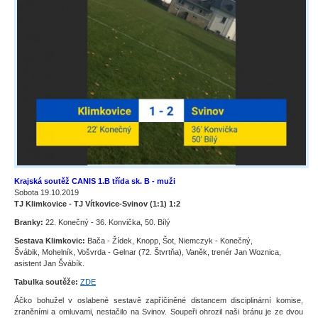
Krajská soutěž CANIS 1.B třída sk. B - muži
Sobota 19.10.2019
TJ Klimkovice - TJ Vítkovice-Svinov (1:1) 1:2
Branky:
22. Konečný - 36. Konvička, 50. Bílý
Sestava Klimkovic:
Bača - Žídek, Knopp, Šot, Niemczyk - Konečný,
Švábik, Mohelník, Vošvrda - Gelnar (72. Štvrtňa), Vaněk, trenér Jan Woznica,
asistent Jan Švábík.
Tabulka soutěže:
ZDE
Áčko bohužel v oslabené sestavě zapříčiněné distancem disciplinární komise,
zraněními a omluvami, nestačilo na Svinov. Soupeři ohrozil naši bránu je ze dvou