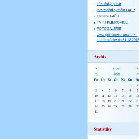
Lázeňský pohár
Informační systém FAČR
Členství FAČR
TV TJ KLIMKOVICE
FOTOGALERIE
www.tjklimkovice.unas.cz -
staré stránky do 31.12.201
Archiv
<<
srpen
>
<<
2026
>
Po
Út
St
Čt
Pá
So
N
1
2
3
4
5
6
7
8
9
10
11
12
13
14
15
1
17
18
19
20
21
22
2
24
25
26
27
28
29
3
31
Statistiky