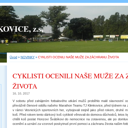
OVICE, z.s.
Úvod
»
NOVINKY
»
CYKLISTI OCENILI NAŠE MUŽE ZA ZÁCHRANU ŽIVOTA
CYKLISTI OCENILI NAŠE MUŽE ZA
ŽIVOTA
16. 10. 2017
V sobotu před zahájením fotbalového utkání mužů proběhlo malé slavnostní oc
převážně členové oddílu našeho Marathon Teamu TJ Klimkovice, před týdnem na 
v rámci Vesnických sportovních her, vybojovali stejně jako před rokem, druhé m
koš. Před rokem tento dárkový koš cyklisté věnovali do domova důchodců, letos by
chtěli koš poslat Honzovi Švábíkovi do nemocnice na zotavenou, ale po domlu
ocenění a uznání za vzorové poskytnutí první pomoci a záchranu života našim fotb