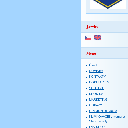
Jazyky
Menu
Úvod
NOVINKY
KONTAKTY
DOKUMENTY
SOUTĚŽE
KRONIKA
MARKETING
ODKAZY
STADION Dr. Vacka
KLIMKOVÁČEK, memoriál
Stáni Homoly
FAN SHOP