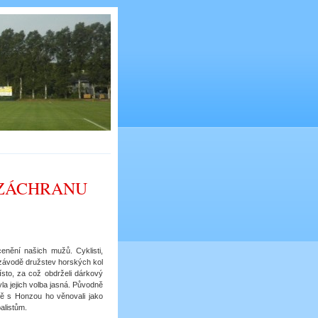
 ZÁCHRANU
enění našich mužů. Cyklisti,
závodě družstev horských kol
ísto, za což obdrželi dárkový
la jejich volba jasná. Původně
vě s Honzou ho věnovali jako
alistům.