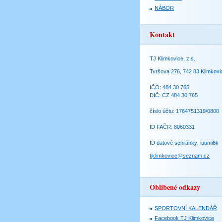
NÁBOR
Kontakt
TJ Klimkovice, z.s.
Tyršova 276, 742 83 Klimkovi
IČO: 484 30 765
DIČ: CZ 484 30 765
číslo účtu: 1764751319/0800
ID FAČR: 8060331
ID datové schránky: iuumi6k
tjklimkovice@seznam.cz
Oblíbené odkazy
SPORTOVNÍ KALENDÁŘ
Facebook TJ Klimkovice