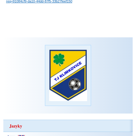
req=91084cf9-da10-44dd-87f5-33b27feef150
Jazyky