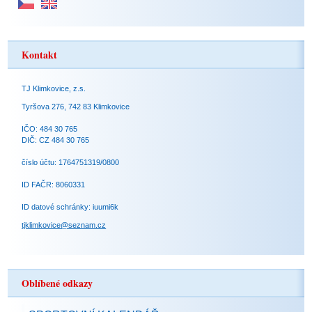
Kontakt
TJ Klimkovice, z.s.
Tyršova 276, 742 83 Klimkovice
IČO: 484 30 765
DIČ: CZ 484 30 765
číslo účtu: 1764751319/0800
ID FAČR: 8060331
ID datové schránky: iuumi6k
tjklimkovice@seznam.cz
Oblíbené odkazy