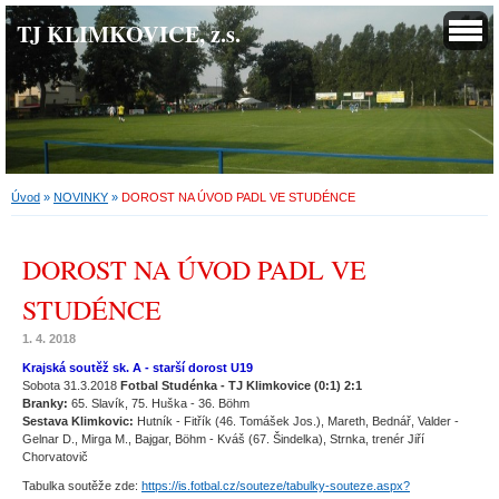
TJ KLIMKOVICE, z.s.
Úvod
»
NOVINKY
»
DOROST NA ÚVOD PADL VE STUDÉNCE
DOROST NA ÚVOD PADL VE
STUDÉNCE
1. 4. 2018
Krajská soutěž sk. A - starší dorost U19
Sobota 31.3.2018
Fotbal Studénka - TJ Klimkovice (0:1) 2:1
Branky:
65. Slavík, 75. Huška - 36. Böhm
Sestava Klimkovic:
Hutník - Fitřík (46. Tomášek Jos.), Mareth, Bednář, Valder -
Gelnar D., Mirga M., Bajgar, Böhm - Kváš (67. Šindelka), Strnka, trenér Jiří
Chorvatovič
Tabulka soutěže zde:
https://is.fotbal.cz/souteze/tabulky-souteze.aspx?