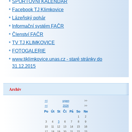
SPORTOVNÍ KALENDÁŘ
Facebook TJ Klimkovice
Lázeňský pohár
Informační systém FAČR
Členství FAČR
TV TJ KLIMKOVICE
FOTOGALERIE
www.tjklimkovice.unas.cz - staré stránky do
31.12.2015
Archiv
<<
srpen
>>
<<
2026
>>
Po
Út
St
Čt
Pá
So
Ne
1
2
3
4
5
6
7
8
9
10
11
12
13
14
15
16
17
18
19
20
21
22
23