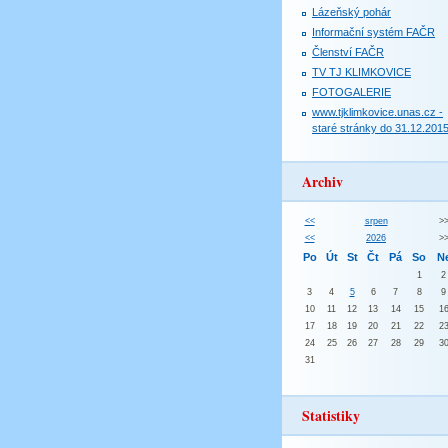
Lázeňský pohár
Informační systém FAČR
Členství FAČR
TV TJ KLIMKOVICE
FOTOGALERIE
www.tjklimkovice.unas.cz -
staré stránky do 31.12.201
Archiv
<<
srpen
>
<<
2026
>
Po
Út
St
Čt
Pá
So
N
1
2
3
4
5
6
7
8
9
10
11
12
13
14
15
1
17
18
19
20
21
22
2
24
25
26
27
28
29
3
31
Statistiky