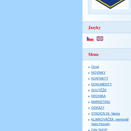
Jazyky
Menu
Úvod
NOVINKY
KONTAKTY
DOKUMENTY
SOUTĚŽE
KRONIKA
MARKETING
ODKAZY
STADION Dr. Vacka
KLIMKOVÁČEK, memoriál
Stáni Homoly
FAN SHOP