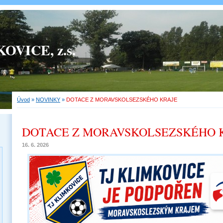
OVICE, z.s.
Úvod
»
NOVINKY
»
DOTACE Z MORAVSKOLSEZSKÉHO KRAJE
DOTACE Z MORAVSKOLSEZSKÉHO 
16. 6. 2026