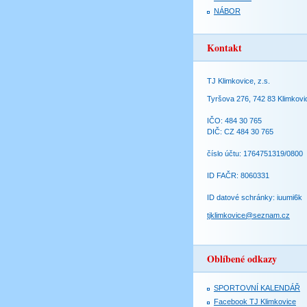
NÁBOR
Kontakt
TJ Klimkovice, z.s.
Tyršova 276, 742 83 Klimkovi
IČO: 484 30 765
DIČ: CZ 484 30 765
číslo účtu: 1764751319/0800
ID FAČR: 8060331
ID datové schránky: iuumi6k
tjklimkovice@seznam.cz
Oblíbené odkazy
SPORTOVNÍ KALENDÁŘ
Facebook TJ Klimkovice