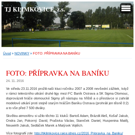
TJ KLIMKOVICE, z.s.
Úvod
»
NOVINKY
»
FOTO: PŘÍPRAVKA NA BANÍKU
FOTO: PŘÍPRAVKA NA BANÍKU
24. 11. 2016
Ve středu 23.11.2016 prožili naši kluci ročníku 2007 a 2008 nevšední zážitek, když
v rámci televizního utkání druhé ligy mezi FC Baník Ostrava a SK Sigma Olomouc,
doprovázeli hráče olomoucké Sigmy při nástupu na hřiště a o přestávce si zahráli
modelové utkání proti stejně starým hráčům Baníku Ostrava (prohráli jen těsně 0:2)
a to vše před 7 500 diváky.
Skvělou atmosféru si užilo těchto 11 kluků: Bartoš Adam, Brázdil Aleš, Košař Jakub,
Ondra Jan, Pokorný David, Prašivka Václav, Stareček Daniel, Huspenina Matěj,
Neuwirth Jakub, Sedláček Marek a Matýsek Vojtěch.
Více fotografií zde:
http://tjklimkovice.rajce.idnes.cz/2016_Pripravka_na_Baniku/