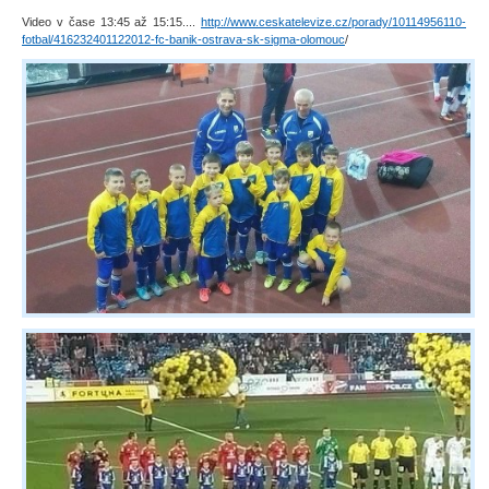
Video v čase 13:45 až 15:15....
http://www.ceskatelevize.cz/porady/10114956110-
fotbal/416232401122012-fc-banik-ostrava-sk-sigma-olomouc
/