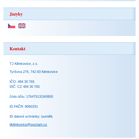
Jazyky
Kontakt
TJ Klimkovice, z.s.
Tyršova 276, 742 83 Klimkovice
IČO: 484 30 765
DIČ: CZ 484 30 765
číslo účtu: 1764751319/0800
ID FAČR: 8060331
ID datové schránky: iuumi6k
tjklimkovice@seznam.cz