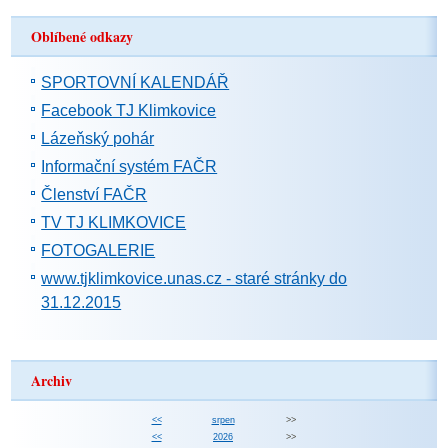
Oblíbené odkazy
SPORTOVNÍ KALENDÁŘ
Facebook TJ Klimkovice
Lázeňský pohár
Informační systém FAČR
Členství FAČR
TV TJ KLIMKOVICE
FOTOGALERIE
www.tjklimkovice.unas.cz - staré stránky do
31.12.2015
Archiv
<<
srpen
>>
<<
2026
>>