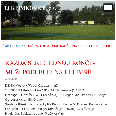
TJ KLIMKOVICE, z.s.
Úvod
»
NOVINKY
»
KAŽDÁ SERIE JEDNOU KONČÍ - MUŽI PODLEHLI NA HLUBINĚ
KAŽDÁ SERIE JEDNOU KONČÍ -
MUŽI PODLEHLI NA HLUBINĚ
1. 5. 2016
DENÍK Městský Přebor Ostrava - muži
1.5.2016
TJ Unie Hlubina "B" - TJ Klimkovice (1:1) 3:2
Branky:
5. Řezníček, 46. Procházka, 68. Gregor - 42. Drábek, 83. Šoltys
Červená karta:
88. Glonek
Sestava Klimkovic:
Lazecký P. - Knopp, Komár V., Drábek, Borski - Koval
(72. Komár T.), Glonek, Šoltys, Klemiš (79. Gazda) - Vostárek (70.
Hindulák), Šablatura, trenér Prašivka V. ml.