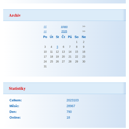
Archiv
<<
srpen
>>
<<
2026
>>
Po
Út
St
Čt
Pá
So
Ne
1
2
3
4
5
6
7
8
9
10
11
12
13
14
15
16
17
18
19
20
21
22
23
24
25
26
27
28
29
30
31
Statistiky
Celkem:
2023103
Měsíc:
28967
Den:
790
Online:
18