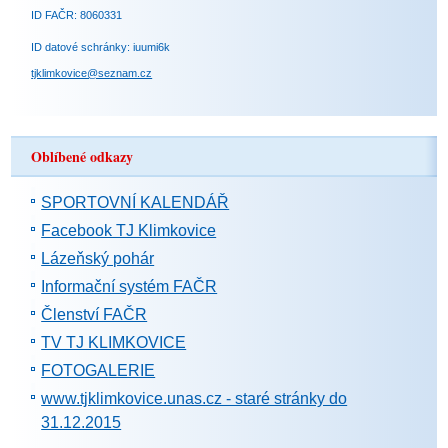
ID FAČR: 8060331
ID datové schránky: iuumi6k
tjklimkovice@seznam.cz
Oblíbené odkazy
SPORTOVNÍ KALENDÁŘ
Facebook TJ Klimkovice
Lázeňský pohár
Informační systém FAČR
Členství FAČR
TV TJ KLIMKOVICE
FOTOGALERIE
www.tjklimkovice.unas.cz - staré stránky do
31.12.2015