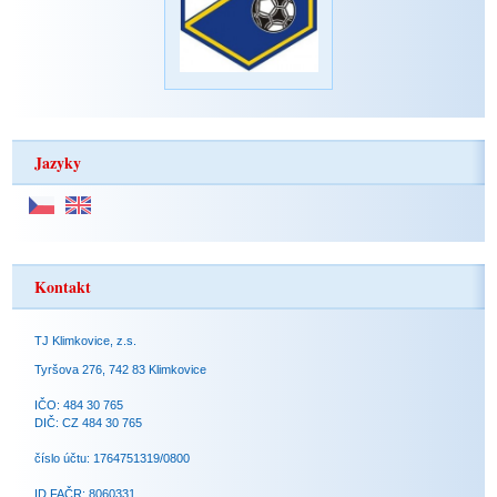
Jazyky
Kontakt
TJ Klimkovice, z.s.
Tyršova 276, 742 83 Klimkovice
IČO: 484 30 765
DIČ: CZ 484 30 765
číslo účtu: 1764751319/0800
ID FAČR: 8060331