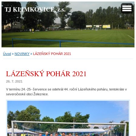
TJ KLIMKOVICE, z.s.
Úvod
»
NOVINKY
»
LÁZEŇSKÝ POHÁR 2021
LÁZEŇSKÝ POHÁR 2021
26. 7. 2021
V termínu 24.-25- července se odehrál 44. roční Lázeňského poháru, tentokráte v
severočeské obci Železnice.