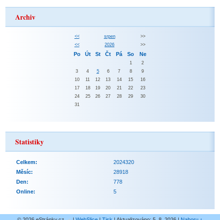
Archiv
<<
srpen
>>
<<
2026
>>
Po
Út
St
Čt
Pá
So
Ne
1
2
3
4
5
6
7
8
9
10
11
12
13
14
15
16
17
18
19
20
21
22
23
24
25
26
27
28
29
30
31
Statistiky
Celkem:
2024320
Měsíc:
28918
Den:
778
Online:
5
© 2026 eStránky.cz
|
WebSlice
|
Tisk
|
Aktualizováno: 5. 8. 2026
|
Nahoru ↑