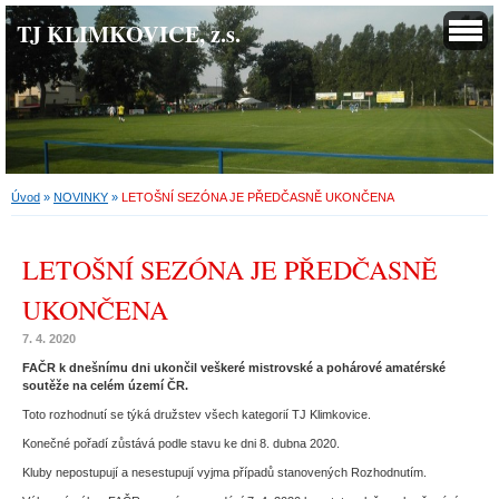
TJ KLIMKOVICE, z.s.
Úvod
»
NOVINKY
»
LETOŠNÍ SEZÓNA JE PŘEDČASNĚ UKONČENA
LETOŠNÍ SEZÓNA JE PŘEDČASNĚ
UKONČENA
7. 4. 2020
FAČR k dnešnímu dni ukončil veškeré mistrovské a pohárové amatérské
soutěže na celém území ČR.
Toto rozhodnutí se týká družstev všech kategorií TJ Klimkovice.
Konečné pořadí zůstává podle stavu ke dni 8. dubna 2020.
Kluby nepostupují a nesestupují vyjma případů stanovených Rozhodnutím.