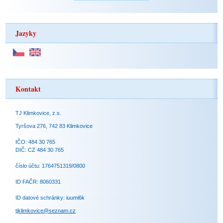
Jazyky
Kontakt
TJ Klimkovice, z.s.
Tyršova 276, 742 83 Klimkovice
IČO: 484 30 765
DIČ: CZ 484 30 765
číslo účtu: 1764751319/0800
ID FAČR: 8060331
ID datové schránky: iuumi6k
tjklimkovice@seznam.cz