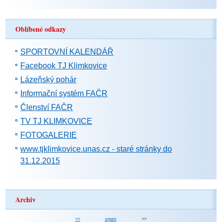
Oblíbené odkazy
SPORTOVNÍ KALENDÁŘ
Facebook TJ Klimkovice
Lázeňský pohár
Informační systém FAČR
Členství FAČR
TV TJ KLIMKOVICE
FOTOGALERIE
www.tjklimkovice.unas.cz - staré stránky do
31.12.2015
Archiv
<<
srpen
>>