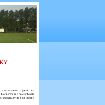
DKY
íže se sestavou. V pátek, den
tkání odložila a poté potvrdila
e probojovaly do čela tabulky