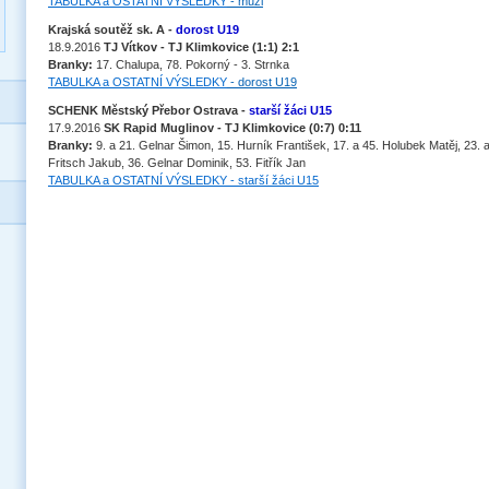
TABULKA a OSTATNÍ VÝSLEDKY
- muži
Krajská soutěž sk. A -
dorost U19
18.9.2016
TJ Vítkov - TJ Klimkovice (1:1) 2:1
Branky:
17. Chalupa, 78. Pokorný - 3. Strnka
TABULKA a OSTATNÍ VÝSLEDKY
- dorost U19
SCHENK Městský Přebor Ostrava -
starší žáci U15
17.9.2016
SK Rapid Muglinov - TJ Klimkovice (0:7) 0:11
Branky:
9. a 21. Gelnar Šimon, 15. Hurník František, 17. a 45. Holubek Matěj, 23. a 
Fritsch Jakub, 36. Gelnar Dominik, 53. Fitřík Jan
TABULKA a OSTATNÍ VÝSLEDKY - starší žáci U15