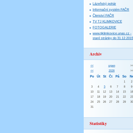
Lázeňský pohár
Informační systém FAČR
Členství FAČR
TV TJ KLIMKOVICE
FOTOGALERIE
www.tjklimkovice.unas.cz -
staré stránky do 31.12.201
Archiv
<<
srpen
>
<<
2026
>
Po
Út
St
Čt
Pá
So
N
1
2
3
4
5
6
7
8
9
10
11
12
13
14
15
1
17
18
19
20
21
22
2
24
25
26
27
28
29
3
31
Statistiky