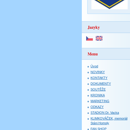
Jazyky
Menu
Úvod
NOVINKY
KONTAKTY
DOKUMENTY
SOUTĚŽE
KRONIKA
MARKETING
ODKAZY
STADION Dr. Vacka
KLIMKOVÁČEK, memoriál
Stáni Homoly
FAN SHOP