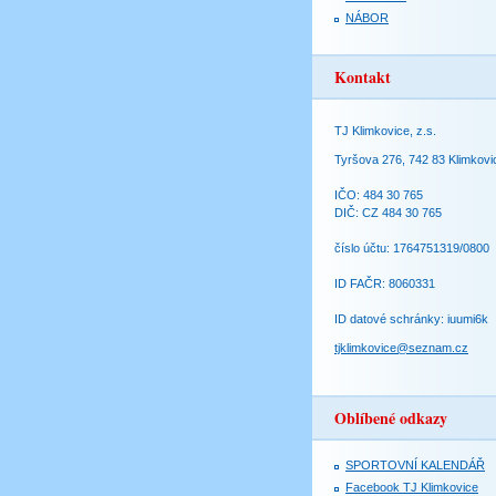
NÁBOR
Kontakt
TJ Klimkovice, z.s.
Tyršova 276, 742 83 Klimkovi
IČO: 484 30 765
DIČ: CZ 484 30 765
číslo účtu: 1764751319/0800
ID FAČR: 8060331
ID datové schránky: iuumi6k
tjklimkovice@seznam.cz
Oblíbené odkazy
SPORTOVNÍ KALENDÁŘ
Facebook TJ Klimkovice