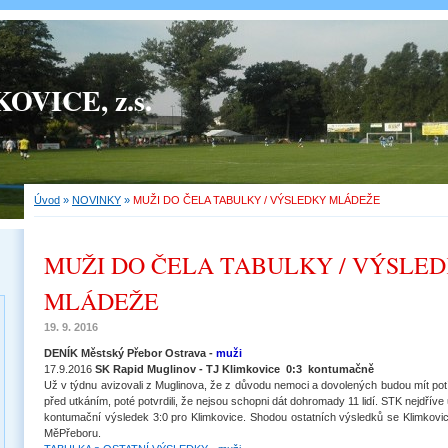
OVICE, z.s.
Úvod
»
NOVINKY
»
MUŽI DO ČELA TABULKY / VÝSLEDKY MLÁDEŽE
MUŽI DO ČELA TABULKY / VÝSLE
MLÁDEŽE
19. 9. 2016
DENÍK Městský Přebor Ostrava -
muži
17.9.2016
SK Rapid Muglinov - TJ Klimkovice 0:3 kontumačně
Už v týdnu avizovali z Muglinova, že z důvodu nemoci a dovolených budou mít pot
před utkáním, poté potvrdili, že nejsou schopni dát dohromady 11 lidí. STK nejdříve u
kontumační výsledek 3:0 pro Klimkovice. Shodou ostatních výsledků se Klimkovic
MěPřeboru.