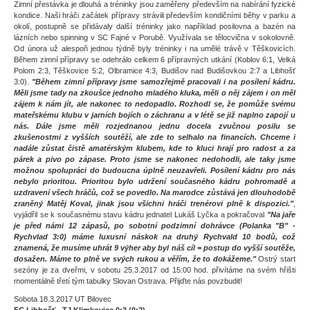
Zimní přestávka je dlouhá a tréninky jsou zaměřeny především na nabírání fyzické
kondice. Naši hráči začátek přípravy strávili především kondičními běhy v parku a
okolí, postupně se přidávaly další tréninky jako například posilovna a bazén na
lázních nebo spinning v SC Fajné v Porubě. Využívala se tělocvična v sokolovně.
Od února už alespoň jednou týdně byly tréninky i na umělé trávě v Těškovicích.
Během zimní přípravy se odehrálo celkem 6 přípravných utkání (Koblov 6:1, Velká
Polom 2:3, Těškovice 5:2, Olbramice 4:3, Budišov nad Budišovkou 2:7 a Libhošť
3:0).
"Během zimní přípravy jsme samozřejmě pracovali i na posílení kádru.
Měli jsme tady na zkoušce jednoho mladého kluka, měli o něj zájem i on měl
zájem k nám jít, ale nakonec to nedopadlo. Rozhodl se, že pomůže svému
mateřskému klubu v jarních bojích o záchranu a v létě se již naplno zapojí u
nás. Dále jsme měli rozjednanou jednu docela zvučnou posilu se
zkušenostmi z vyšších soutěží, ale zde to selhalo na financích. Chceme i
nadále zůstat čistě amatérským klubem, kde to kluci hrají pro radost a za
párek a pivo po zápase. Proto jsme se nakonec nedohodli, ale taky jsme
možnou spolupráci do budoucna úplně neuzavřeli. Posílení kádru pro nás
nebylo prioritou. Prioritou bylo udržení současného kádru pohromadě a
uzdravení všech hráčů, což se povedlo. Na marodce zůstává jen dlouhodobě
zraněný Matěj Koval, jinak jsou všichni hráči trenérovi plně k dispozici."
,
vyjádřil se k současnému stavu kádru jednatel Lukáš Lyčka a pokračoval
"Na jaře
je před námi 12 zápasů, po sobotní podzimní dohrávce (Polanka "B" -
Rychvlad 3:0) máme luxusní náskok na druhý Rychvald 10 bodů, což
znamená, že musíme uhrát 9 výher aby byl náš cíl = postup do vyšší soutěže,
dosažen. Máme to plně ve svých rukou a věřím, že to dokážeme."
Ostrý start
sezóny je za dveřmi, v sobotu 25.3.2017 od 15:00 hod. přivítáme na svém hřišti
momentálně třetí tým tabulky Slovan Ostrava. Přijďte nás povzbudit!
Sobota 18.3.2017 UT Bilovec