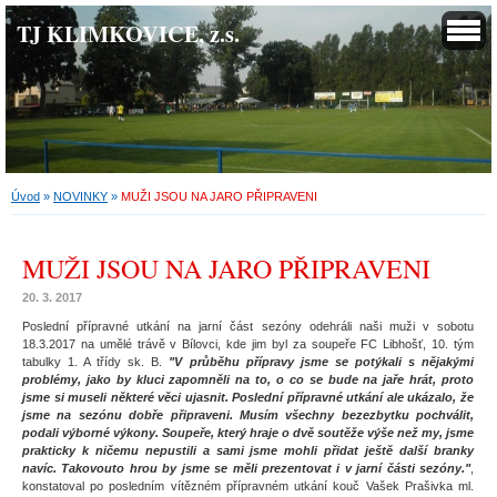
TJ KLIMKOVICE, z.s.
Úvod
»
NOVINKY
»
MUŽI JSOU NA JARO PŘIPRAVENI
MUŽI JSOU NA JARO PŘIPRAVENI
20. 3. 2017
Poslední přípravné utkání na jarní část sezóny odehráli naši muži v sobotu
18.3.2017 na umělé trávě v Bílovci, kde jim byl za soupeře FC Libhošť, 10. tým
tabulky 1. A třídy sk. B.
"V průběhu přípravy jsme se potýkali s nějakými
problémy, jako by kluci zapomněli na to, o co se bude na jaře hrát, proto
jsme si museli některé věci ujasnit. Poslední přípravné utkání ale ukázalo, že
jsme na sezónu dobře připraveni. Musím všechny bezezbytku pochválit,
podali výborné výkony. Soupeře, který hraje o dvě soutěže výše než my, jsme
prakticky k ničemu nepustili a sami jsme mohli přidat ještě další branky
navíc. Takovouto hrou by jsme se měli prezentovat i v jarní části sezóny."
,
konstatoval po posledním vítězném přípravném utkání kouč Vašek Prašivka ml.