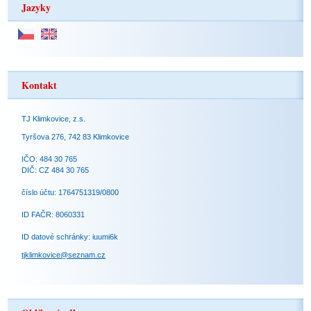
Jazyky
Kontakt
TJ Klimkovice, z.s.
Tyršova 276, 742 83 Klimkovice
IČO: 484 30 765
DIČ: CZ 484 30 765
číslo účtu: 1764751319/0800
ID FAČR: 8060331
ID datové schránky: iuumi6k
tjklimkovice@seznam.cz