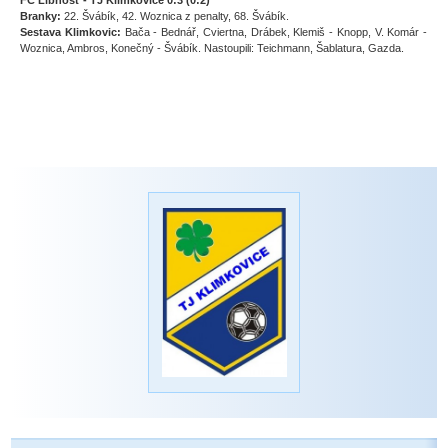
FC Libhošť - TJ Klimkovice 0:3 (0:2)
Branky:
22. Švábík, 42. Woznica z penalty, 68. Švábík.
Sestava Klimkovic:
Bača - Bednář, Cviertna, Drábek, Klemiš - Knopp, V. Komár -
Woznica, Ambros, Konečný - Švábík. Nastoupili: Teichmann, Šablatura, Gazda.