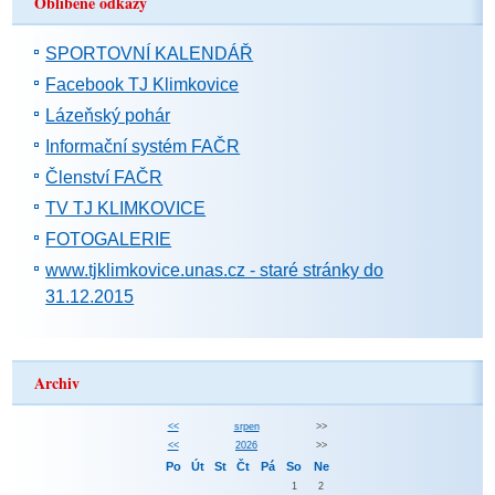
Oblíbené odkazy
SPORTOVNÍ KALENDÁŘ
Facebook TJ Klimkovice
Lázeňský pohár
Informační systém FAČR
Členství FAČR
TV TJ KLIMKOVICE
FOTOGALERIE
www.tjklimkovice.unas.cz - staré stránky do
31.12.2015
Archiv
<<
srpen
>>
<<
2026
>>
Po
Út
St
Čt
Pá
So
Ne
1
2