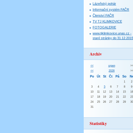
Lázeňský pohár
Informační systém FAČR
Členství FAČR
TV TJ KLIMKOVICE
FOTOGALERIE
www.tjklimkovice.unas.cz -
staré stránky do 31.12.201
Archiv
<<
srpen
>
<<
2026
>
Po
Út
St
Čt
Pá
So
N
1
2
3
4
5
6
7
8
9
10
11
12
13
14
15
1
17
18
19
20
21
22
2
24
25
26
27
28
29
3
31
Statistiky