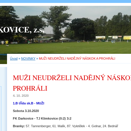
OVICE, z.s.
Úvod
»
NOVINKY
»
MUŽI NEUDRŽELI NADĚJNÝ NÁSKOK A PROHRÁLI
MUŽI NEUDRŽELI NADĚJNÝ NÁSKO
PROHRÁLI
4. 10. 2020
1.B třída sk.B - MUŽI
Sobota 3.10.2020
FK Darkovice - TJ Klimkovice (0:2) 3:2
Branky:
57. Tannenberger, 61. Malík, 87. Vyletělek - 4. Gelnar, 24. Bednář