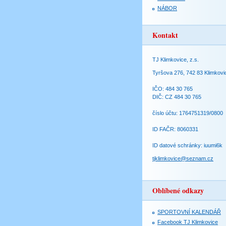
NÁBOR
Kontakt
TJ Klimkovice, z.s.
Tyršova 276, 742 83 Klimkovi
IČO: 484 30 765
DIČ: CZ 484 30 765
číslo účtu: 1764751319/0800
ID FAČR: 8060331
ID datové schránky: iuumi6k
tjklimkovice@seznam.cz
Oblíbené odkazy
SPORTOVNÍ KALENDÁŘ
Facebook TJ Klimkovice