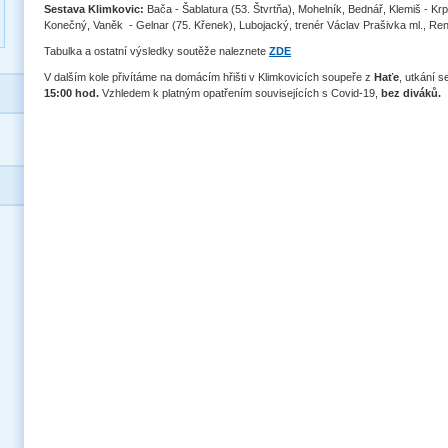
Sestava Klimkovic:
Bača - Šablatura (53. Štvrtňa), Mohelník, Bednář, Klemiš - Krp
Konečný, Vaněk - Gelnar (75. Křenek), Lubojacký, trenér Václav Prašivka ml., Ren
Tabulka a ostatní výsledky soutěže naleznete
ZDE
V dalším kole přivítáme na domácím hřišti v Klimkovicích soupeře z
Haťe
, utkání s
15:00 hod.
Vzhledem k platným opatřením souvisejících s Covid-19,
bez diváků.