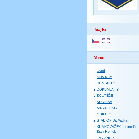
Jazyky
Menu
Úvod
NOVINKY
KONTAKTY
DOKUMENTY
SOUTĚŽE
KRONIKA
MARKETING
ODKAZY
STADION Dr. Vacka
KLIMKOVÁČEK, memoriál
Stáni Homoly
FAN SHOP