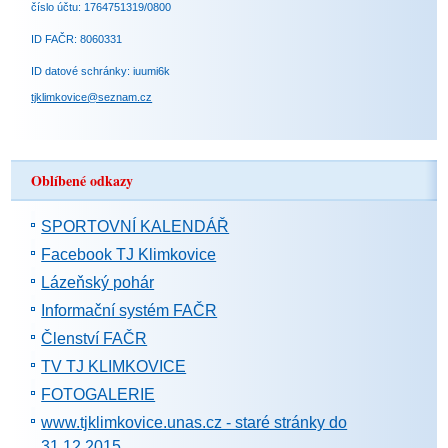
číslo účtu: 1764751319/0800
ID FAČR: 8060331
ID datové schránky: iuumi6k
tjklimkovice@seznam.cz
Oblíbené odkazy
SPORTOVNÍ KALENDÁŘ
Facebook TJ Klimkovice
Lázeňský pohár
Informační systém FAČR
Členství FAČR
TV TJ KLIMKOVICE
FOTOGALERIE
www.tjklimkovice.unas.cz - staré stránky do
31.12.2015