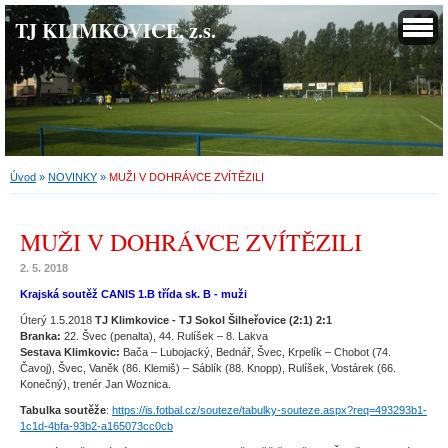
TJ KLIMKOVICE, z.s.
Úvod
»
NOVINKY
»
MUŽI V DOHRÁVCE ZVÍTĚZILI
MUŽI V DOHRÁVCE ZVÍTĚZILI
2. 5. 2018
Krajská soutěž CANIS 1.B třída sk. B - muži
Úterý 1.5.2018
TJ Klimkovice - TJ Sokol Šilheřovice (2:1) 2:1
Branka:
22. Švec (penalta), 44. Rulíšek – 8. Lakva
Sestava Klimkovic:
Bača – Lubojacký, Bednář, Švec, Krpelík – Chobot (74.
Čavoj), Švec, Vaněk (86. Klemiš) – Sáblík (88. Knopp), Rulíšek, Vostárek (66.
Konečný), trenér Jan Woznica.
Tabulka soutěže
:
https://is.fotbal.cz/souteze/tabulky-souteze.aspx?req=493293b1-
1c1d-4bfa-93b2-a165073cc0cb