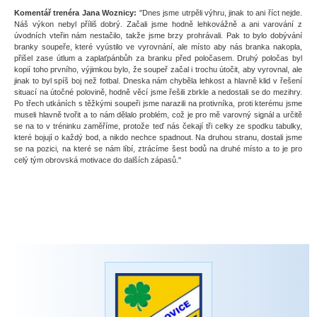
Komentář trenéra Jana Woznicy:
"Dnes jsme utrpěli výhru, jinak to ani říct nejde.
Náš výkon nebyl příliš dobrý. Začali jsme hodně lehkovážně a ani varování z
úvodních vteřin nám nestačilo, takže jsme brzy prohrávali. Pak to bylo dobývání
branky soupeře, které vyústilo ve vyrovnání, ale místo aby nás branka nakopla,
přišel zase útlum a zaplaťpánbůh za branku před poločasem. Druhý poločas byl
kopií toho prvního, výjimkou bylo, že soupeř začal i trochu útočit, aby vyrovnal, ale
jinak to byl spíš boj než fotbal. Dneska nám chyběla lehkost a hlavně klid v řešení
situací na útočné polovině, hodně věcí jsme řešili zbrkle a nedostali se do mezihry.
Po třech utkáních s těžkými soupeři jsme narazili na protivníka, proti kterému jsme
museli hlavně tvořit a to nám dělalo problém, což je pro mě varovný signál a určitě
se na to v tréninku zaměříme, protože teď nás čekají tři celky ze spodku tabulky,
které bojují o každý bod, a nikdo nechce spadnout. Na druhou stranu, dostali jsme
se na pozici, na které se nám líbí, ztrácíme šest bodů na druhé místo a to je pro
celý tým obrovská motivace do dalších zápasů."