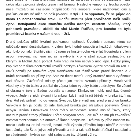
celou akci zakončil střelou těsně nad bránou. Následně tempo hry trochu opadlo,
naše mužstvo se částečně přizpůsobilo hře soupeře, které natahovalo čas a
posílalo jen dlouhé míče na naši polovinu.
Když už to vypadalo, že se půjde do
kabin za nerozhodného stavu, udeřili minutu před poločasem naši hráči.
Zprvu nenápadná akce skončila dalším dobrým centrem Sáblíka, který
pohotově pravačkou uklidil do sítě Martin Rulíšek, pro kterého to byla
premiérová branka v našem dresu – 2:1.
Druhý poločas příliš kvalitní podívanou nepřinesl. Úvodních patnáct minut se
odbývalo mezi šestnáctkami, k vidění bylo hodně soubojů a hezkých fotbalových
akcí bylo pomálu. S přibývajícím časem se hosté trochu více tlačili dopředu s cílem
aspoň vyrovnat, nicméně nic si nevytvořili, kromě střel zpoza šestnáctky, se
kterými si Michal Bača poradil. Naši hráči na tom nebyli o moc lépe. Hezký přímý
kop Švece z třiadvaceti metrů rovněž hezkým zákrokem vyrazil brankář na roh. O
chvíli později po rohovém kopu hlavičkoval Šot těsně vedle pravé šibenice a v
bráně neskončil ani přímý kop Šota ze třiceti metrů, který brankář musel vytáhnout
nad břevno. Závěrečné minuty přece jen trochu vzruchu přinesly. Hosté vrhli
všechny síly do útoku a posílali do vápna jeden vysoký balón za druhým. Se všemi
si obrana v čele s Bačou poradila a naopak Klimkovice mohly podnikat útočné
výpady. Jeden z nich skončil i brankou, když naši hráči běžely v brejku čtyři na
dva. Rulíšek přihrál míč do vápna Švecovi, který vrátil míč před prázdnou branku
Vaňkovi a ten jej poslal do sítě, bohužel branka pro ofsajdové postavení Švece
nebyla uznána. Obrovskou šanci měl v osmdesáté sedmé minutě Čavoj, který
dostal z pravé strany přihrávku před odkrytou bránu, ale míč se mu při zakončení
zamotal mezi nohama a z obrovské šance nebylo nic. Dvě minuty před koncem tak
mohlo udeřit na druhé straně, hosté měli výhodu přímého kopu téměř z hranice
šestnáctky, ale Švec jej ve zdi přizvedl na roh a tak naši hráči přečkali i tuto akci a
po závěrečném hvizdu se mohli radovat ze čtvrté jarní výhry.