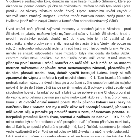
V dohrávce šestnáctého kola, dorazilo na naše hřiště mužstvo Šilheřovic, které po
víkendu okupovalo devátou příčku se čtyřbodovou ztrátou na náš tým, který i přes
porážku od Vřesiny zůstával nadále čtvrtý. Oproti sobotnímu utkání chyběl v
sestavě lehce zraněný Borgosz, kterého trenér Woznica nechal raději pouze na
lavičce a jehož místo zaujal Chobot a Konečného nahradil uzdravený Sáblík.
Úvod utkání opět přinesl zajímavé momenty a podobně jako s Vřesinou i proti
Šilheřovicím jakoby mužstvo bylo myšlenkami stále v kabině. Šilheřovice hned z
úvodní rozehrávky poslaly dlouhý míč do kraje, kde jej hráč zatáhl až do
šestnáctky a jeho prudký centr si div nesrazil do vlastní brány Vaněk, ale pouze na
roh. Z následného rohu poslal jeden z hráčů hostí míč hlavou vedle brány. Ve třetí
minutě se snažilo odpovědět i naše mužstvo, když míč dostal do běhu Sáblík,
centrem našel hlavu Rulíška, ale ten tísněn poslal míč vedle.
Osmá minuta
přinesla první branku utkání, bohužel do naší sítě. Naši hráči se na dvaceti
metrech dožadovali odpískání dvou nedovolených zákroků, především při
druhém přestali trochu hrát, čehož využil hostující Lakva, který si míč
zpracoval do vápna a střelou k tyči otevřel skóre – 0:1.
Tato branka částečně
probrala naše mužstvo z úvodní letargie a pořádně svého soupeře mačkalo na jeho
polovině, jenže do žádné větší šance se tým nedostal. S pokusy z větší vzdálenosti
si pohodlně hostující brankář poradil, a když už se po levé straně Chobot prodral až
do vápna, jeho pěknou zpětnou přihrávku nedokázal nikdo ze tří hráčů proměnit v
branku.
Ve dvacáté druhé minutě poslal Vaněk pěknou kolmici mezi beky na
naběhnuvšího Chobota, ten byl u míče dříve než hostující brankář, píchnul si
míč kolem něj, a protože jej brankář srazil k zemi, následovala penalta. Tu
bezpečně proměnil Rosťa Švec, srovnal a začínalo se nanovo – 1:1.
Za pár
minut mohlo být skóre otočeno v náš prospěch, další pěknou přihrávku mezi beky
dostal Sáblík, ten poslal před bránu prudký míč, který Rulíšek nasměroval jen těsně
vedle vzdálenější tyče. Poté se od poloviny hřiště vydal na útočný výlet Lubojacký,
když prošel s míčem z pravého obránce až na levou stranu do šestnáctky, kde