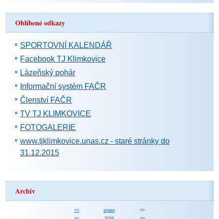
Oblíbené odkazy
SPORTOVNÍ KALENDÁŘ
Facebook TJ Klimkovice
Lázeňský pohár
Informační systém FAČR
Členství FAČR
TV TJ KLIMKOVICE
FOTOGALERIE
www.tjklimkovice.unas.cz - staré stránky do
31.12.2015
Archiv
<<
srpen
>>
<<
2026
>>