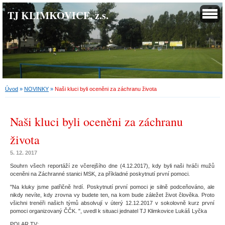
TJ KLIMKOVICE, z.s.
Úvod
»
NOVINKY
»
Naši kluci byli oceněni za záchranu života
Naši kluci byli oceněni za záchranu
života
5. 12. 2017
Souhrn všech reportáží ze včerejšího dne (4.12.2017), kdy byli naši hráči mužů
oceněni na Záchranné stanici MSK, za příkladné poskytnutí první pomoci.
"Na kluky jsme patřičně hrdí. Poskytnutí první pomoci je silně podceňováno, ale
nikdy nevíte, kdy zrovna vy budete ten, na kom bude záležet život člověka. Proto
všichni trenéři našich týmů absolvují v úterý 12.12.2017 v sokolovně kurz první
pomoci organizovaný ČČK. ", uvedl k situaci jednatel TJ Klimkovice Lukáš Lyčka
POLAR TV: