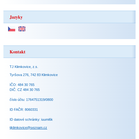
Jazyky
Kontakt
TJ Klimkovice, z.s.
Tyršova 276, 742 83 Klimkovice
IČO: 484 30 765
DIČ: CZ 484 30 765
číslo účtu: 1764751319/0800
ID FAČR: 8060331
ID datové schránky: iuumi6k
tjklimkovice@seznam.cz