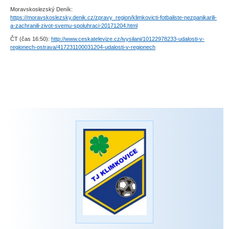
Moravskoslezský Deník:
https://moravskoslezsky.denik.cz/zpravy_region/klimkovicti-fotbaliste-nezpanikarili-
a-zachranili-zivot-svemu-spoluhraci-20171204.html
ČT (čas 16:50):
http://www.ceskatelevize.cz/ivysilani/10122978233-udalosti-v-
regionech-ostrava/417231100031204-udalosti-v-regionech