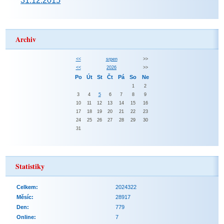
31.12.2015
Archiv
<<
srpen
>>
<<
2026
>>
Po
Út
St
Čt
Pá
So
Ne
1
2
3
4
5
6
7
8
9
10
11
12
13
14
15
16
17
18
19
20
21
22
23
24
25
26
27
28
29
30
31
Statistiky
Celkem:
2024322
Měsíc:
28917
Den:
779
Online:
7