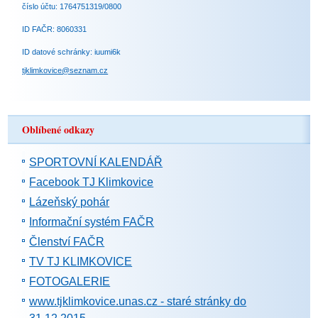
číslo účtu: 1764751319/0800
ID FAČR: 8060331
ID datové schránky: iuumi6k
tjklimkovice@seznam.cz
Oblíbené odkazy
SPORTOVNÍ KALENDÁŘ
Facebook TJ Klimkovice
Lázeňský pohár
Informační systém FAČR
Členství FAČR
TV TJ KLIMKOVICE
FOTOGALERIE
www.tjklimkovice.unas.cz - staré stránky do