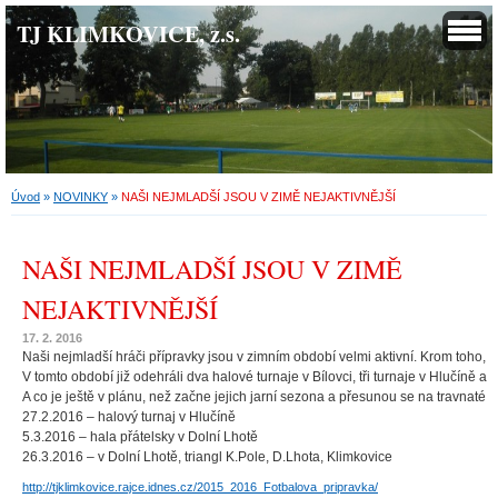
TJ KLIMKOVICE, z.s.
Úvod
»
NOVINKY
»
NAŠI NEJMLADŠÍ JSOU V ZIMĚ NEJAKTIVNĚJŠÍ
NAŠI NEJMLADŠÍ JSOU V ZIMĚ
NEJAKTIVNĚJŠÍ
17. 2. 2016
Naši nejmladší hráči přípravky jsou v zimním období velmi aktivní. Krom toho, že
V tomto období již odehráli dva halové turnaje v Bílovci, tři turnaje v Hlučíně a
A co je ještě v plánu, než začne jejich jarní sezona a přesunou se na travnaté hř
27.2.2016 – halový turnaj v Hlučíně

5.3.2016 – hala přátelsky v Dolní Lhotě

26.3.2016 – v Dolní Lhotě, triangl K.Pole, D.Lhota, Klimkovice
http://tjklimkovice.rajce.idnes.cz/2015_2016_Fotbalova_pripravka/