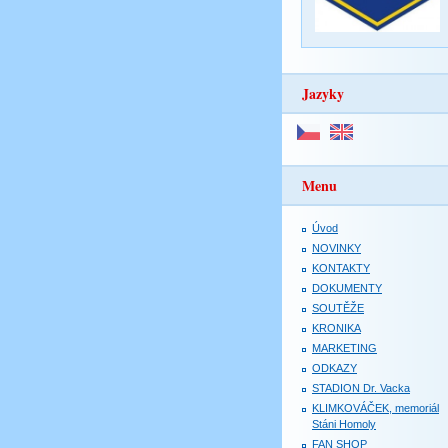
Jazyky
Menu
Úvod
NOVINKY
KONTAKTY
DOKUMENTY
SOUTĚŽE
KRONIKA
MARKETING
ODKAZY
STADION Dr. Vacka
KLIMKOVÁČEK, memoriál
Stáni Homoly
FAN SHOP