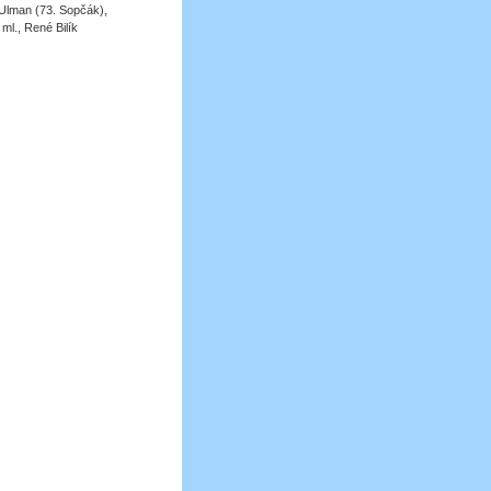
 Ulman (73. Sopčák),
ml., René Bilík