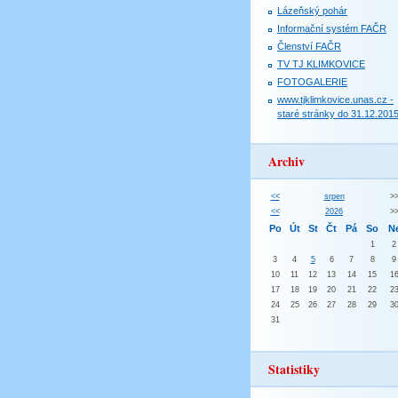
Lázeňský pohár
Informační systém FAČR
Členství FAČR
TV TJ KLIMKOVICE
FOTOGALERIE
www.tjklimkovice.unas.cz -
staré stránky do 31.12.201
Archiv
<<
srpen
>
<<
2026
>
Po
Út
St
Čt
Pá
So
N
1
2
3
4
5
6
7
8
9
10
11
12
13
14
15
1
17
18
19
20
21
22
2
24
25
26
27
28
29
3
31
Statistiky