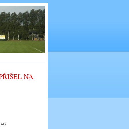
PŘIŠEL NA
Orlík