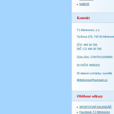
NÁBOR
Kontakt
TJ Klimkovice, z.s.
Tyršova 276, 742 83 Klimkovi
IČO: 484 30 765
DIČ: CZ 484 30 765
číslo účtu: 1764751319/0800
ID FAČR: 8060331
ID datové schránky: iuumi6k
tjklimkovice@seznam.cz
Oblíbené odkazy
SPORTOVNÍ KALENDÁŘ
Facebook TJ Klimkovice