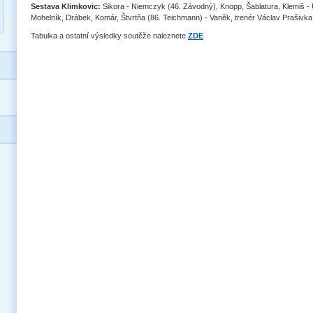
Sestava Klimkovic:
Sikora - Niemczyk (46. Závodný), Knopp, Šablatura, Klemiš -
Mohelník, Drábek, Komár, Štvrtňa (86. Teichmann) - Vaněk, trenér Václav Prašivka 
Tabulka a ostatní výsledky soutěže naleznete
ZDE