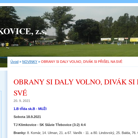
OVICE, z.s.
Úvod
»
NOVINKY
»
OBRANY SI DALY VOLNO, DIVÁK SI PŘIŠEL NA SVÉ
OBRANY SI DALY VOLNO, DIVÁK SI 
SVÉ
20. 9. 2021
1.B třída sk.B - MUŽI
Sobota 18.9.2021
TJ Klimkovice - SK Slávie Třebovice (3:2) 4:4
Branky:
8. Komár, 14. Ulman, 21. a 67. Vaněk - 11. a 80. Lindovský, 25. Balda, 76. 