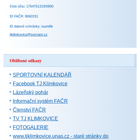
číslo účtu: 1764751319/0800
ID FAČR: 8060331
ID datové schránky: iuumi6k
tjklimkovice@seznam.cz
Oblíbené odkazy
SPORTOVNÍ KALENDÁŘ
Facebook TJ Klimkovice
Lázeňský pohár
Informační systém FAČR
Členství FAČR
TV TJ KLIMKOVICE
FOTOGALERIE
www.tjklimkovice.unas.cz - staré stránky do