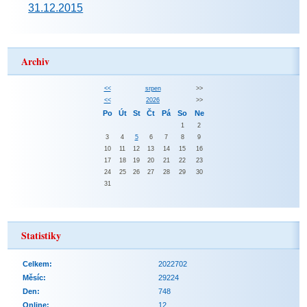
31.12.2015
Archiv
<<
srpen
>>
<<
2026
>>
Po
Út
St
Čt
Pá
So
Ne
1
2
3
4
5
6
7
8
9
10
11
12
13
14
15
16
17
18
19
20
21
22
23
24
25
26
27
28
29
30
31
Statistiky
Celkem:
2022702
Měsíc:
29224
Den:
748
Online:
12