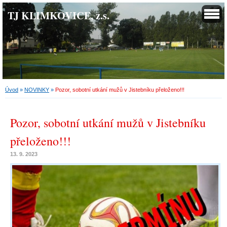
TJ KLIMKOVICE, z.s.
Úvod
»
NOVINKY
»
Pozor, sobotní utkání mužů v Jistebníku přeloženo!!!
Pozor, sobotní utkání mužů v Jistebníku
přeloženo!!!
13. 9. 2023