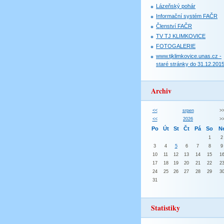
Lázeňský pohár
Informační systém FAČR
Členství FAČR
TV TJ KLIMKOVICE
FOTOGALERIE
www.tjklimkovice.unas.cz -
staré stránky do 31.12.201
Archiv
<<
srpen
>
<<
2026
>
Po
Út
St
Čt
Pá
So
N
1
2
3
4
5
6
7
8
9
10
11
12
13
14
15
1
17
18
19
20
21
22
2
24
25
26
27
28
29
3
31
Statistiky