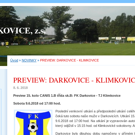
OVICE, z.s.
Úvod
»
NOVINKY
»
PREVIEW: DARKOVICE - KLIMKOVICE
PREVIEW: DARKOVICE - KLIMKOVI
8. 6. 2018
Preview 15. kolo CANIS 1.B třída sk.B: FK Darkovice - TJ Klimkovice
Sobota 9.6.2018 od 17:00 hod.
Poslední venkovní utkání a předposlední utkání celé
čeká tuto sobotu naše muže v Darkovicích. Utkání 15.
9.6.2018 od 17:00 hod. Na utkání je vypravován auto
který odjíždí v 15:15 hod. od Klimkovické sokolovny. 
Darkovice byly dlouhou dobu namočeny v přímém b