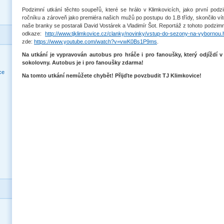
Podzimní utkání těchto soupeřů, které se hrálo v Klimkovicích, jako první podz
ročníku a zároveň jako premiéra našich mužů po postupu do 1.B třídy, skončilo ví
naše branky se postarali David Vostárek a Vladimír Šot. Reportáž z tohoto podzim
odkaze:
http://www.tjklimkovice.cz/clanky/novinky/vstup-do-sezony-na-vybornou.
zde:
https://www.youtube.com/watch?v=vwK0Bs1P9ms
.
Na utkání je vypravován autobus pro hráče i pro fanoušky, který odjíždí 
sokolovny. Autobus je i pro fanoušky zdarma!
ce
Na tomto utkání nemůžete chybět! Přijďte povzbudit TJ Klimkovice!