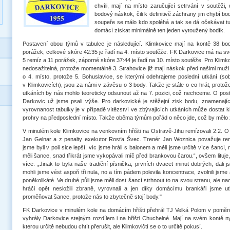
chvíli, mají na místo zaručující setrvání v soutěži
bodový náskok, čili k definitivě záchrany jim chybí 
soupeře se málo kdo spoléhá a tak se dá očekávat tu
domácí získat minimálně ten jeden vytoužený bodík.
Postavení obou týmů v tabulce je následující. Klimkovice mají na kontě 38 b
porážek, celkové skóre 42:35 je řadí na 4. místo soutěže. FK Darkovice má na s
5 remíz a 11 porážek, záporné skóre 37:44 je řadí na 10. místo soutěže. Pro Klimko
nedosažitelná, protože momentálně 3. Strahovice již mají náskok před našimi muži 7
o 4. místo, protože 5. Bohuslavice, se kterými odehrajeme poslední utkání (so
v Klimkovicích), jsou za námi v závěsu o 3 body. Takže je stále o co hrát, proto
utkáních by nás mohlo teoreticky odsunout až na 7. pozici, což nechceme. O post
Darkovic už jsme psali výše. Pro darkovické je stěžejní zisk bodu, znamenajíc
vyrovnanost tabulky je v případě vítězství ve zbývajících utkáních může dostat k
prohry na předposlední místo. Takže oběma týmům pořád o něco jde, což by mělo za
V minulém kole Klimkovice na venkovním hřišti na Ostravě-Jihu remízovali 2:2. O
Jan Gelnar a z penalty exekutor Rosťa Švec. Trenér Jan Woznica považuje rem
jsme byli v poli sice lepší, víc jsme hráli s balonem a měli jsme určitě více šancí
měli šance, snad třikrát jsme vykopávali míč před brankovou čarou.“, ovšem lituje
více: „Jinak to byla naše tradiční písnička, prvních dvacet minut dobrých, dali 
mohli jsme vést aspoň tři nula, no a tím pádem polevila koncentrace, zvolnili jsme 
poněkolikáté. Ve druhé půli jsme měli dost šancí strhnout to na svou stranu, ale na
hráči opět nesložili zbraně, vyrovnali a jen díky domácímu brankáři jsme ut
proměňovat šance, protože nás to zbytečně stojí body."
FK Darkovice v minulém kole na domácím hřišti přehrál TJ Velká Polom v pomě
vyhrály Darkovice stejným rozdílem i na hřišti Chuchelné. Mají na svém kontě nyn
kterou určitě nebudou chtít přerušit, ale Klimkovičtí se o to určitě pokusí.