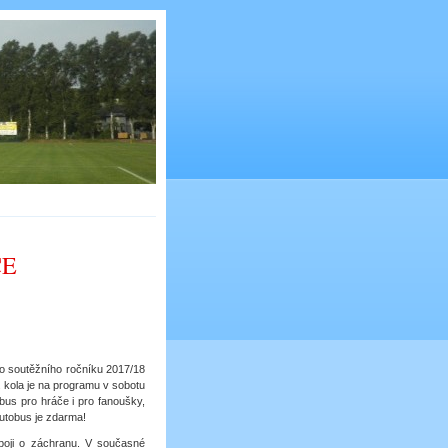
CE
ho soutěžního ročníku 2017/18
 kola je na programu v sobotu
bus pro hráče i pro fanoušky,
Autobus je zdarma!
oji o záchranu. V současné