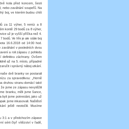
, dvě kola před koncem, šesti
bod, nebo zaváhání soupeřů. Na
hý boj, ve kterém budou chtít
odů za 11 výher, 5 remíz a 8
vém kontě 29 bodů za 8 výher,
vice už je vyšší příčka než 4.
 bodů. Ve hře je ale stále boj
bota 16.6.2018 od 14:00 hod.
že zaváhání v posledních dvou
avení a roli zápasu z pohledu
í definitivu záchrany. Ovšem
lidně až na 5. místo, případné
ručit i správný náboj utkání.
 naše dvě branky se postarali
ízu za spravedlivou: „Herně
, na druhou stranu domácí také
, že jsme ze zápasu nevytěžili
jsme branku, měli jsme šance,
a byli jsme potrestáni, jako už
opak jsme inkasovali. Naštěstí
kání ještě neotočili. Musíme
ru 3:1 a v předchozím zápase
í sérii čtyř vítězství v řadě,