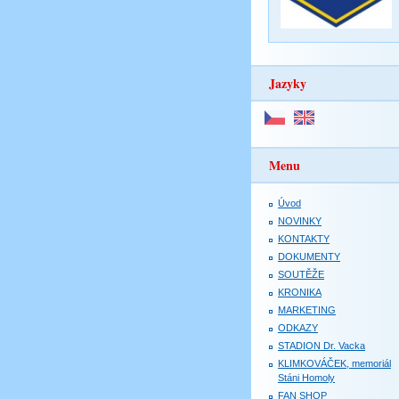
Jazyky
Menu
Úvod
NOVINKY
KONTAKTY
DOKUMENTY
SOUTĚŽE
KRONIKA
MARKETING
ODKAZY
STADION Dr. Vacka
KLIMKOVÁČEK, memoriál
Stáni Homoly
FAN SHOP