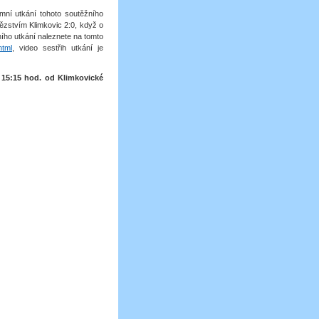
imní utkání tohoto soutěžního
tězstvím Klimkovic 2:0, když o
ního utkání naleznete na tomto
html
, video sestřih utkání je
v 15:15 hod. od Klimkovické