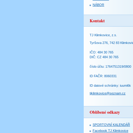
NÁBOR
Kontakt
TJ Klimkovice, z.s.
Tyršova 276, 742 83 Klimkovi
IČO: 484 30 765
DIČ: CZ 484 30 765
číslo účtu: 1764751319/0800
ID FAČR: 8060331
ID datové schránky: iuumi6k
tjklimkovice@seznam.cz
Oblíbené odkazy
SPORTOVNÍ KALENDÁŘ
Facebook TJ Klimkovice