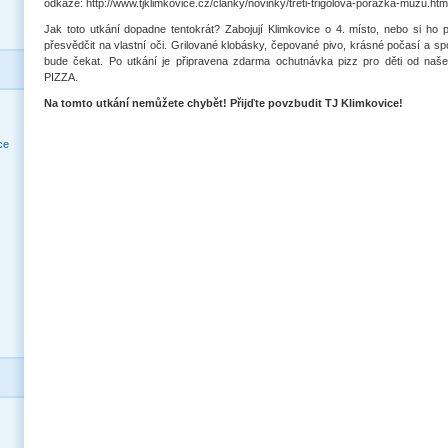
odkaze: http://www.tjklimkovice.cz/clanky/novinky/treti-trigolova-porazka-muzu.htm
Jak toto utkání dopadne tentokrát? Zabojují Klimkovice o 4. místo, nebo si ho po
přesvědčit na vlastní oči. Grilované klobásky, čepované pivo, krásné počasí a sp
bude čekat. Po utkání je připravena zdarma ochutnávka pizz pro děti od 
PIZZA.
Na tomto utkání nemůžete chybět! Přijďte povzbudit TJ Klimkovice!
ce