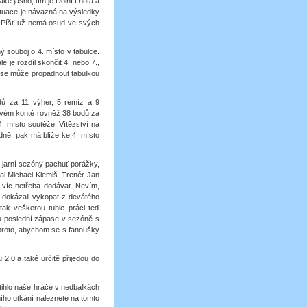
ké jasno, tím je Dolní Lhota a
tuace je návazná na výsledky
ia Píšť už nemá osud ve svých
mý souboj o 4. místo v tabulce.
e je rozdíl skončit 4. nebo 7.,
ný se může propadnout tabulkou
odů za 11 výher, 5 remíz a 9
 svém kontě rovněž 38 bodů za
4. místo soutěže. Vítězství na
dně, pak má blíže ke 4. místo
m jarní sezóny pachuť porážky,
al Michael Klemiš. Trenér Jan
 víc netřeba dodávat. Nevím,
e dokázali vykopat z devátého
tak veškerou tuhle práci teď
u poslední zápase v sezóně s
proto, abychom se s fanoušky
2:0 a také určitě přijedou do
stihlo naše hráče v nedbalkách
ního utkání naleznete na tomto