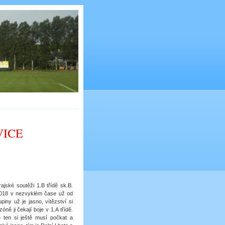
VICE
ajské soutěži 1.B třídě sk.B.
6.2018 v nezvyklém čase už od
iny už je jasno, vítězství si
ně ji čekají boje v 1.A třídě.
le ten si ještě musí počkat a