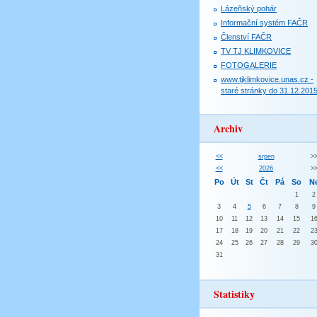
Lázeňský pohár
Informační systém FAČR
Členství FAČR
TV TJ KLIMKOVICE
FOTOGALERIE
www.tjklimkovice.unas.cz -
staré stránky do 31.12.201
Archiv
<<
srpen
>
<<
2026
>
Po
Út
St
Čt
Pá
So
N
1
2
3
4
5
6
7
8
9
10
11
12
13
14
15
1
17
18
19
20
21
22
2
24
25
26
27
28
29
3
31
Statistiky