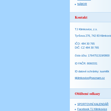
NÁBOR
Kontakt
TJ Klimkovice, z.s.
Tyršova 276, 742 83 Klimkovi
IČO: 484 30 765
DIČ: CZ 484 30 765
číslo účtu: 1764751319/0800
ID FAČR: 8060331
ID datové schránky: iuumi6k
tjklimkovice@seznam.cz
Oblíbené odkazy
SPORTOVNÍ KALENDÁŘ
Facebook TJ Klimkovice