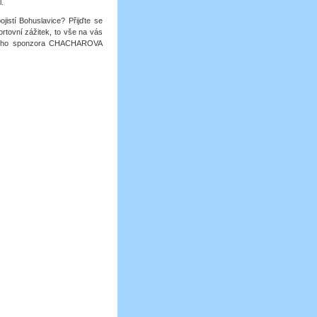
l.
jistí Bohuslavice? Přijďte se
ortovní zážitek, to vše na vás
našeho sponzora CHACHAROVA