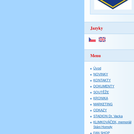
Jazyky
Menu
Úvod
NOVINKY
KONTAKTY
DOKUMENTY
SOUTĚŽE
KRONIKA
MARKETING
ODKAZY
STADION Dr. Vacka
KLIMKOVÁČEK, memoriál
Stáni Homoly
FAN SHOP