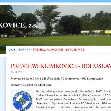
OVICE, z.s.
Úvod
»
NOVINKY
»
PREVIEW: KLIMKOVICE - BOHUSLAVICE
PREVIEW: KLIMKOVICE - BOHUSLA
15. 6. 2018
Preview 14. kolo CANIS 1.B třída sk.B: TJ Klimkovice – FK Bohuslavice
Sobota 16.6.2018 od 14:00 hod.
Je před námi poslední kolo soutěžního ročníku 2017/18 v kr
V něm Klimkovice na vlastním hřišti, přivítají v sobotu 16.
14:00 hod. soupeře z Bohuslavic. O postupujícím z naší skup
obstarala už čtyři kola před koncem FC Vřesina a v příští sezó
Zřejmě ji doplní i z druhého místa postupující Petřvald, a