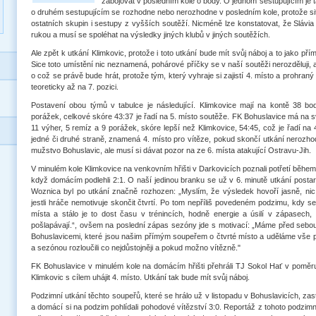
zabojovat v posledním kole o body. O jednom sestupujícím je ta
o druhém sestupujícím se rozhodne nebo nerozhodne v posledním kole, protože si
ostatních skupin i sestupy z vyšších soutěží. Nicméně lze konstatovat, že Sláv
rukou a musí se spoléhat na výsledky jiných klubů v jiných soutěžích.
Ale zpět k utkání Klimkovic, protože i toto utkání bude mít svůj náboj a to jako pří
Sice toto umístění nic neznamená, pohárové příčky se v naší soutěži nerozděluji, al
o což se právě bude hrát, protože tým, který vyhraje si zajistí 4. místo a prohra
teoreticky až na 7. pozici.
Postavení obou týmů v tabulce je následující. Klimkovice mají na kontě 38 b
porážek, celkové skóre 43:37 je řadí na 5. místo soutěže. FK Bohuslavice má na
11 výher, 5 remíz a 9 porážek, skóre lepší než Klimkovice, 54:45, což je řadí na 
jedné či druhé straně, znamená 4. místo pro vítěze, pokud skončí utkání nerozho
mužstvo Bohuslavic, ale musí si dávat pozor na ze 6. místa atakující Ostravu-Jih.
V minulém kole Klimkovice na venkovním hřišti v Darkovicích poznali potřetí běhe
když domácím podlehli 2:1. O naší jedinou branku se už v 6. minutě utkání postar
Woznica byl po utkání značně rozhozen: „Myslím, že výsledek hovoří jasně, nic
jestli hráče nemotivuje skončit čtvrtí. Po tom nepříliš povedeném podzimu, kdy s
místa a stálo je to dost času v trénincích, hodně energie a úsilí v zápasech, 
pošlapávají.“, ovšem na poslední zápas sezóny jde s motivací: „Máme před sebo
Bohuslavicemi, které jsou našim přímým soupeřem o čtvrté místo a uděláme vše 
a sezónou rozloučili co nejdůstojněji a pokud možno vítězně."
FK Bohuslavice v minulém kole na domácím hřišti přehráli TJ Sokol Hať v poměru 
Klimkovic s cílem uhájit 4. místo. Utkání tak bude mít svůj náboj.
Podzimní utkání těchto soupeřů, které se hrálo už v listopadu v Bohuslavicích, za
a domácí si na podzim pohlídali pohodové vítězství 3:0. Reportáž z tohoto podzim