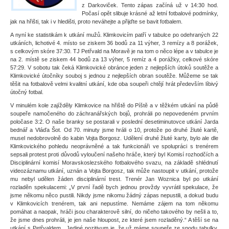
z Darkoviček. Tento zápas začíná už v 14:30 hod.
Počasí opět slibuje krásné až letní fotbalové podmínky,
jak na hřišti, tak i v hledišti, proto neváhejte a přijďte se bavit fotbalem.
A nyní ke statistikám k utkání mužů. Klimkovicím patří v tabulce po odehraných 22
utkáních, lichotivé 4. místo se ziskem 36 bodů za 11 výher, 3 remízy a 8 porážek,
s celkovým skóre 37:30. TJ Petřvald na Moravě je na tom o něco lépe a v tabulce je
na 2. místě se ziskem 44 bodů za 13 výher, 5 remíz a 4 porážky, celkové skóre
57:29. V sobotu tak čeká Klimkovické obránce jeden z nejlepších útoků soutěže a
Klimkovické útočníky souboj s jednou z nejlepších obran soutěže. Můžeme se tak
těšit na fotbalově velmi kvalitní utkání, kde oba soupeři chtějí hrát především líbivý
útočný fotbal.
V minulém kole zajížděly Klimkovice na hřiště do Píště a v těžkém utkání na půdě
soupeře namočeného do záchranářských bojů, prohráli po nepovedeném prvním
poločase 3:2. O naše branky se postarali v poslední desetiminutovce utkání Jarda
bednář a Vláďa Šot. Od 70. minuty jsme hráli o 10, protože po druhé žluté kartě,
musel nedobrovolně do kabin Vojta Borgosz. Udělení druhé žluté karty, bylo ale dle
Klimkovického pohledu neoprávněné a tak funkcionáři ve spolupráci s trenérem
sepsali protest proti důvodů vyloučení našeho hráče, který byl Komisí rozhodčích a
Disciplinární komisí Moravskoslezského fotbalového svazu, na základě shlédnutí
videozáznamu utkání, uznán a Vojta Borgosz, tak může nastoupit v utkání, protože
mu nebyl udělen žáden disciplinární trest. Trenér Jan Woznica byl po utkání
rozladěn spekulacemi: „V první řadě bych jednou provždy vyvrátil spekulace, že
jsme někomu něco pustili. Nikdy jsme nikomu žádný zápas nepustili, a dokud budu
v Klimkovicích trenérem, tak ani nepustíme. Nemáme zájem na tom někomu
pomáhat a naopak, hráči jsou charakterově silní, do ničeho takového by nešli a to,
že jsme dnes prohráli, je jen naše hloupost, ze které jsem rozladěný.“ A těší se na
utkání s Petřvaldem, „Jediné pozitivum je, že už máme soupeře ze spodu tabulky,