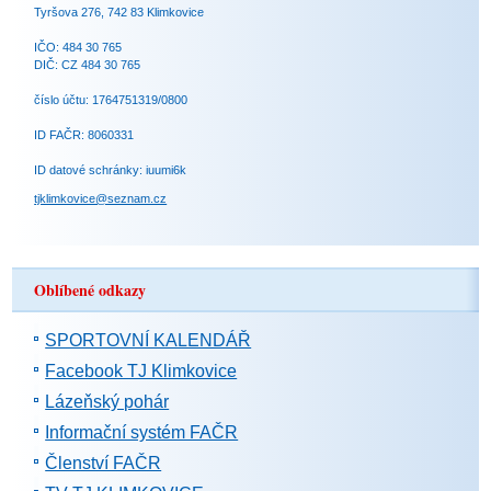
Tyršova 276, 742 83 Klimkovice
IČO: 484 30 765
DIČ: CZ 484 30 765
číslo účtu: 1764751319/0800
ID FAČR: 8060331
ID datové schránky: iuumi6k
tjklimkovice@seznam.cz
Oblíbené odkazy
SPORTOVNÍ KALENDÁŘ
Facebook TJ Klimkovice
Lázeňský pohár
Informační systém FAČR
Členství FAČR