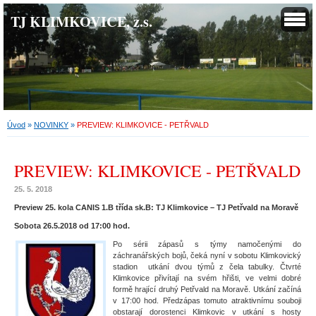
TJ KLIMKOVICE, z.s.
Úvod
»
NOVINKY
»
PREVIEW: KLIMKOVICE - PETŘVALD
PREVIEW: KLIMKOVICE - PETŘVALD
25. 5. 2018
Preview 25. kola CANIS 1.B třída sk.B: TJ Klimkovice – TJ Petřvald na Moravě
Sobota 26.5.2018 od 17:00 hod.
Po sérii zápasů s týmy namočenými do
záchranářských bojů, čeká nyní v sobotu Klimkovický
stadion utkání dvou týmů z čela tabulky. Čtvrté
Klimkovice přivítají na svém hřišti, ve velmi dobré
formě hrající druhý Petřvald na Moravě. Utkání začíná
v 17:00 hod. Předzápas tomuto atraktivnímu souboji
obstarají dorostenci Klimkovic v utkání s hosty