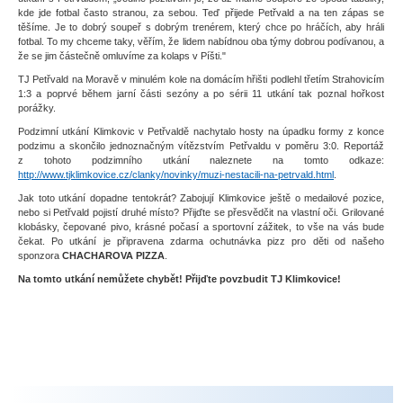
kde jde fotbal často stranou, za sebou. Teď přijede Petřvald a na ten zápas se
těšíme. Je to dobrý soupeř s dobrým trenérem, který chce po hráčích, aby hráli
fotbal. To my chceme taky, věřím, že lidem nabídnou oba týmy dobrou podívanou, a
že se jim částečně omluvíme za kolaps v Píšti."
TJ Petřvald na Moravě v minulém kole na domácím hřišti podlehl třetím Strahovicím
1:3 a poprvé během jarní části sezóny a po sérii 11 utkání tak poznal hořkost
porážky.
Podzimní utkání Klimkovic v Petřvaldě nachytalo hosty na úpadku formy z konce
podzimu a skončilo jednoznačným vítězstvím Petřvaldu v poměru 3:0. Reportáž
z tohoto podzimního utkání naleznete na tomto odkaze:
http://www.tjklimkovice.cz/clanky/novinky/muzi-nestacili-na-petrvald.html
.
Jak toto utkání dopadne tentokrát? Zabojují Klimkovice ještě o medailové pozice,
nebo si Petřvald pojistí druhé místo? Přijďte se přesvědčit na vlastní oči. Grilované
klobásky, čepované pivo, krásné počasí a sportovní zážitek, to vše na vás bude
čekat. Po utkání je připravena zdarma ochutnávka pizz pro děti od našeho
sponzora
CHACHAROVA PIZZA
.
Na tomto utkání nemůžete chybět! Přijďte povzbudit TJ Klimkovice!