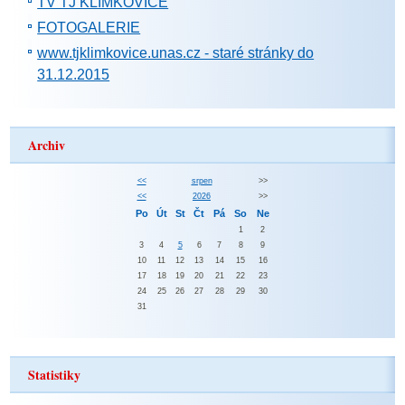
TV TJ KLIMKOVICE
FOTOGALERIE
www.tjklimkovice.unas.cz - staré stránky do
31.12.2015
Archiv
<<
srpen
>>
<<
2026
>>
Po
Út
St
Čt
Pá
So
Ne
1
2
3
4
5
6
7
8
9
10
11
12
13
14
15
16
17
18
19
20
21
22
23
24
25
26
27
28
29
30
31
Statistiky