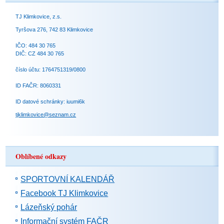
TJ Klimkovice, z.s.
Tyršova 276, 742 83 Klimkovice
IČO: 484 30 765
DIČ: CZ 484 30 765
číslo účtu: 1764751319/0800
ID FAČR: 8060331
ID datové schránky: iuumi6k
tjklimkovice@seznam.cz
Oblíbené odkazy
SPORTOVNÍ KALENDÁŘ
Facebook TJ Klimkovice
Lázeňský pohár
Informační systém FAČR