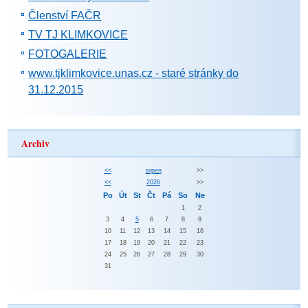
Členství FAČR
TV TJ KLIMKOVICE
FOTOGALERIE
www.tjklimkovice.unas.cz - staré stránky do
31.12.2015
Archiv
<<
srpen
>>
<<
2026
>>
Po
Út
St
Čt
Pá
So
Ne
1
2
3
4
5
6
7
8
9
10
11
12
13
14
15
16
17
18
19
20
21
22
23
24
25
26
27
28
29
30
31