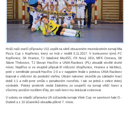
Hráči naši starší přípravky U11 uspěli na silně obsazeném mezinárodním turnaji Mia
Pizza Cup v Kopřivnici, který se hrál v neděli 5.11.2017. V konkurenci týmů FC
Kopřivnice, SK Hranice, TJ Valašské Meziříčí, FK Nový Jičín, MFK Ostrava, SK
Slávie Třebovice, TJ Slovan Havířov a UNIA Raciborz (PL) obsadili skvělé druhé
místo. Nejdříve si ve skupině připsali tři vítězství (Kopřivnice, Hranice a Val.Mez),
poté v semifinále porazili Havířov 2:0 a v napjatém finále s polskou UNIA Raciborz
bojovali o vítězství do poslední vteřiny. Utkání nakonec skončilo po základní hrací
době 1:1 a měli jsme smůlu v penaltovém rozstřelu. I tak se jedná o velice dobrý
výsledek. Polský protivník nedal žádnému ze soupeřů na turnaji větší šanci a
všechny porážel rozdílem třídy, jen naši borci mu dokázali vzdorovat.
V sobotu se mladší přípravka U9 zúčastnila turnaje Vítek Cup ve sportovní hale O.-
Dubině a z 10 účastníků obsadila pěkné 7. místo.