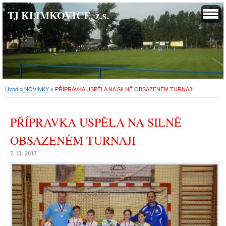
TJ KLIMKOVICE, z.s.
Úvod
»
NOVINKY
»
PŘÍPRAVKA USPĚLA NA SILNĚ OBSAZENÉM TURNAJI
PŘÍPRAVKA USPĚLA NA SILNĚ
OBSAZENÉM TURNAJI
7. 11. 2017