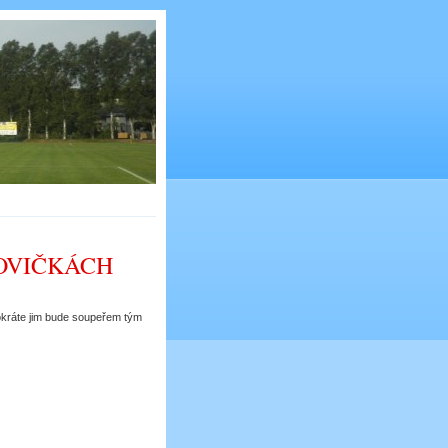
OVIČKÁCH
tokráte jim bude soupeřem tým