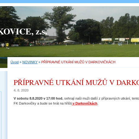
OVICE, z.s.
Úvod
»
NOVINKY
»
PŘÍPRAVNÉ UTKÁNÍ MUŽŮ V DARKOVIČKÁCH
PŘÍPRAVNÉ UTKÁNÍ MUŽŮ V DARK
4. 8. 2020
V sobotu 8.8.2020 v 17:00 hod.
sehrají naši muži další z přípravných utkání, ten
FK Darkovičky a bude se hrát na hřišti
v Darkovičkách
.