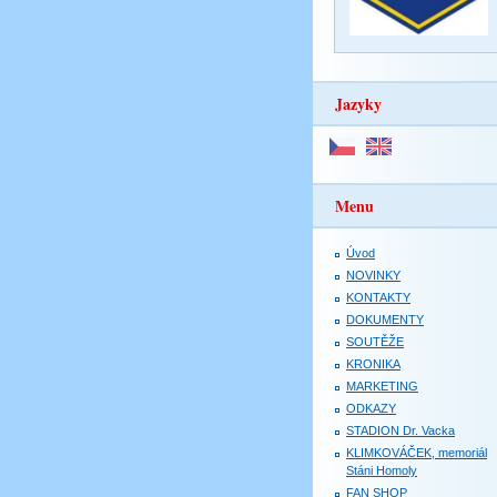
Jazyky
Menu
Úvod
NOVINKY
KONTAKTY
DOKUMENTY
SOUTĚŽE
KRONIKA
MARKETING
ODKAZY
STADION Dr. Vacka
KLIMKOVÁČEK, memoriál
Stáni Homoly
FAN SHOP