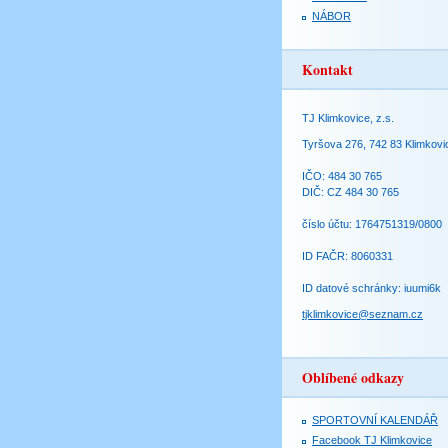
NÁBOR
Kontakt
TJ Klimkovice, z.s.
Tyršova 276, 742 83 Klimkovi
IČO: 484 30 765
DIČ: CZ 484 30 765
číslo účtu: 1764751319/0800
ID FAČR: 8060331
ID datové schránky: iuumi6k
tjklimkovice@seznam.cz
Oblíbené odkazy
SPORTOVNÍ KALENDÁŘ
Facebook TJ Klimkovice