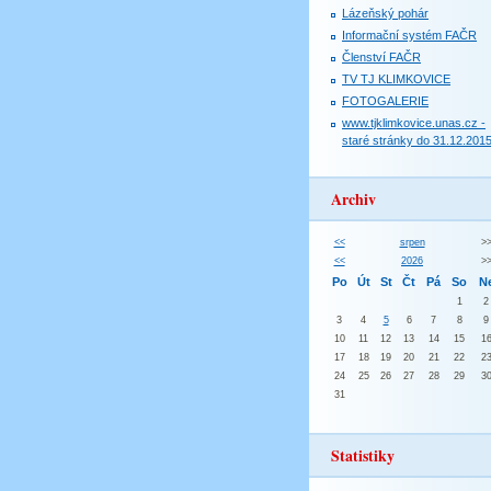
Lázeňský pohár
Informační systém FAČR
Členství FAČR
TV TJ KLIMKOVICE
FOTOGALERIE
www.tjklimkovice.unas.cz -
staré stránky do 31.12.201
Archiv
<<
srpen
>
<<
2026
>
Po
Út
St
Čt
Pá
So
N
1
2
3
4
5
6
7
8
9
10
11
12
13
14
15
1
17
18
19
20
21
22
2
24
25
26
27
28
29
3
31
Statistiky