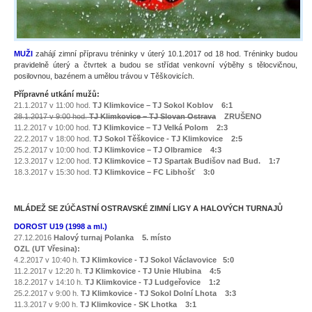
MUŽI
zahájí zimní přípravu tréninky v úterý 10.1.2017 od 18 hod. Tréninky budou
pravidelně úterý a čtvrtek a budou se střídat venkovní výběhy s tělocvičnou,
posilovnou, bazénem a umělou trávou v Těškovicích.
Přípravné utkání mužů:
21.1.2017 v 11:00 hod.
TJ Klimkovice – TJ Sokol Koblov
6:1
28.1.2017 v 9:00 hod.
TJ Klimkovice – TJ Slovan Ostrava
ZRUŠENO
11.2.2017 v 10:00 hod.
TJ Klimkovice – TJ Velká Polom 2:3
22.2.2017 v 18:00 hod.
TJ Sokol Těškovice - TJ Klimkovice 2:5
25.2.2017 v 10:00 hod.
TJ Klimkovice – TJ Olbramice 4:3
12.3.2017 v 12:00 hod.
TJ Klimkovice – TJ Spartak Budišov nad Bud. 1:7
18.3.2017 v 15:30 hod.
TJ Klimkovice – FC Libhošť
3:0
MLÁDEŽ SE ZÚČASTNÍ OSTRAVSKÉ ZIMNÍ LIGY A HALOVÝCH TURNAJŮ
DOROST U19 (1998 a ml.)
27.12.2016
Halový turnaj Polanka 5. místo
OZL (UT Vřesina):
4.2.2017 v 10:40 h.
TJ Klimkovice - TJ Sokol Václavovice
5:0
11.2.2017 v 12:20 h.
TJ Klimkovice - TJ Unie Hlubina
4:5
18.2.2017 v 14:10 h.
TJ
Klimkovice - TJ Ludgeřovice
1:2
25.2.2017 v 9:00 h.
TJ Klimkovice - TJ Sokol Dolní Lhota 3:3
11.3.2017 v 9:00 h.
TJ Klimkovice - SK Lhotka 3:1