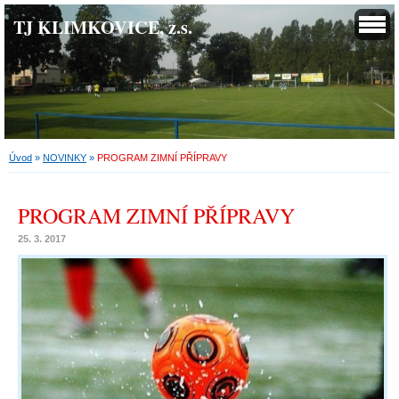
TJ KLIMKOVICE, z.s.
Úvod
»
NOVINKY
»
PROGRAM ZIMNÍ PŘÍPRAVY
PROGRAM ZIMNÍ PŘÍPRAVY
25. 3. 2017