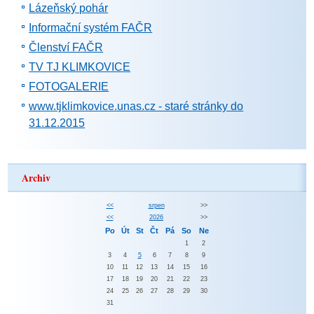
Lázeňský pohár
Informační systém FAČR
Členství FAČR
TV TJ KLIMKOVICE
FOTOGALERIE
www.tjklimkovice.unas.cz - staré stránky do
31.12.2015
Archiv
<<
srpen
>>
<<
2026
>>
Po
Út
St
Čt
Pá
So
Ne
1
2
3
4
5
6
7
8
9
10
11
12
13
14
15
16
17
18
19
20
21
22
23
24
25
26
27
28
29
30
31