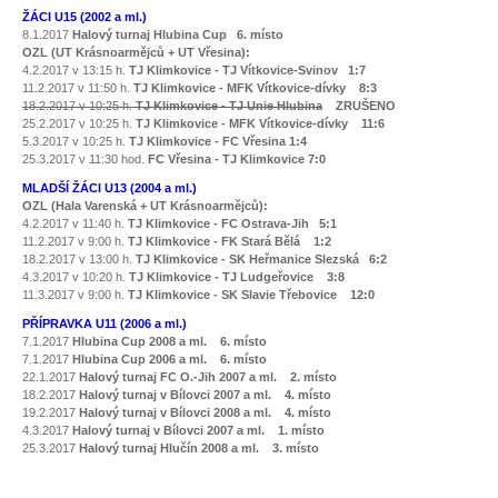
ŽÁCI U15 (2002 a ml.)
8.1.2017
Halový turnaj Hlubina Cup 6. místo
OZL (UT Krásnoarmějců + UT Vřesina):
4.2.2017 v 13:15 h.
TJ Klimkovice - TJ Vítkovice-Svinov 1:7
11.2.2017 v 11:50 h.
TJ Klimkovice - MFK Vítkovice-dívky 8:3
18.2.2017 v 10:25 h.
TJ Klimkovice - TJ Unie Hlubina
ZRUŠENO
25.2.2017 v 10:25 h.
TJ Klimkovice - MFK Vítkovice-dívky
11:6
5.3.2017 v 10:25 h.
TJ Klimkovice - FC Vřesina 1:4
25.3.2017 v 11:30 hod.
FC Vřesina - TJ Klimkovice 7:0
MLADŠÍ ŽÁCI U13 (
2004 a ml.)
OZL (Hala Varenská + UT Krásnoarmějců):
4.2.2017 v 11:40 h.
TJ Klimkovice - FC Ostrava-Jih 5:1
11.2.2017 v 9:00 h.
TJ Klimkovice - FK Stará Bělá 1:2
18.2.2017 v 13:00 h.
TJ Klimkovice - SK Heřmanice Slezská 6:2
4.3.2017 v 10:20 h.
TJ Klimkovice - TJ Ludgeřovice 3:8
11.3.2017 v 9:00 h.
TJ Klimkovice - SK Slavie Třebovice 12:0
PŘÍPRAVKA U11 (2006 a ml.)
7.1.2017
Hlubina Cup 2008 a ml. 6. místo
7.1.2017
Hlubina Cup 2006 a ml. 6. místo
22.1.2017
Halový turnaj FC O.-Jih 2007 a ml. 2. místo
18.2.2017
Halový turnaj v Bílovci 2007 a ml. 4. místo
19.2.2017
Halový turnaj v Bílovci 2008 a ml. 4. místo
4.3.2017
Halový turnaj v Bílovci 2007 a ml.
1. místo
25.3.2017
Halový turnaj Hlučín 2008 a ml. 3. místo