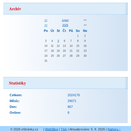
Archiv
<<
srpen
>>
<<
2026
>>
Po
Út
St
Čt
Pá
So
Ne
1
2
3
4
5
6
7
8
9
10
11
12
13
14
15
16
17
18
19
20
21
22
23
24
25
26
27
28
29
30
31
Statistiky
Celkem:
2024176
Měsíc:
29071
Den:
867
Online:
8
© 2026 eStránky.cz
|
WebSlice
|
Tisk
|
Aktualizováno: 5. 8. 2026
|
Nahoru ↑