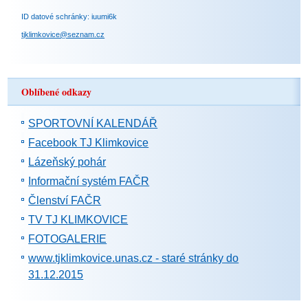
ID datové schránky: iuumi6k
tjklimkovice@seznam.cz
Oblíbené odkazy
SPORTOVNÍ KALENDÁŘ
Facebook TJ Klimkovice
Lázeňský pohár
Informační systém FAČR
Členství FAČR
TV TJ KLIMKOVICE
FOTOGALERIE
www.tjklimkovice.unas.cz - staré stránky do
31.12.2015