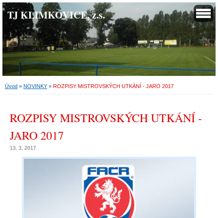
TJ KLIMKOVICE, z.s.
Úvod
»
NOVINKY
»
ROZPISY MISTROVSKÝCH UTKÁNÍ - JARO 2017
ROZPISY MISTROVSKÝCH UTKÁNÍ -
JARO 2017
13. 3. 2017