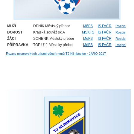
MUŽI
DENÍK Městský přebor
MěFS
IS FAČR
Rozpis
DOROST
Krajská soutěž sk.A
MSKFS
IS FAČR
Rozpis
ŽÁCI
SCHENK Městský přebor
MěFS
IS FAČR
Rozpis
PŘÍPRAVKA
TOP U11 Městský přebor
MěFS
IS FAČR
Rozpis
Rozpis mistrovských utkání všech týmů TJ Klimkovice - JARO 2017