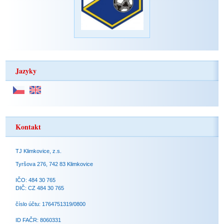
Jazyky
Kontakt
TJ Klimkovice, z.s.
Tyršova 276, 742 83 Klimkovice
IČO: 484 30 765
DIČ: CZ 484 30 765
číslo účtu: 1764751319/0800
ID FAČR: 8060331