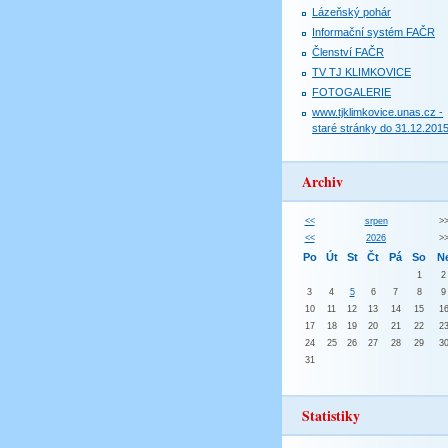
Lázeňský pohár
Informační systém FAČR
Členství FAČR
TV TJ KLIMKOVICE
FOTOGALERIE
www.tjklimkovice.unas.cz -
staré stránky do 31.12.201
Archiv
<<
srpen
>
<<
2026
>
Po
Út
St
Čt
Pá
So
N
1
2
3
4
5
6
7
8
9
10
11
12
13
14
15
1
17
18
19
20
21
22
2
24
25
26
27
28
29
3
31
Statistiky