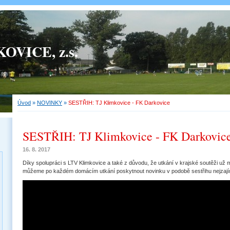
OVICE, z.s.
Úvod
»
NOVINKY
»
SESTŘIH: TJ Klimkovice - FK Darkovice
SESTŘIH: TJ Klimkovice - FK Darkovic
16. 8. 2017
Díky spolupráci s LTV Klimkovice a také z důvodu, že utkání v krajské soutěži už
můžeme po každém domácím utkání poskytnout novinku v podobě sestřihu nejzají