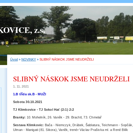
OVICE, z.s.
Úvod
»
NOVINKY
»
SLIBNÝ NÁSKOK JSME NEUDRŽELI
SLIBNÝ NÁSKOK JSME NEUDRŽELI
1. 11. 2021
1.B třída sk.B - MUŽI
Sobota 30.10.2021
TJ Klimkovice - TJ Sokol Hať (2:1) 2:2
Branky:
10. Mohelník, 26. Vaněk - 29. Brachtl, 73. Chmelař
Sestava Klimkovic:
Bača - Niemczyk, Drábek, Šablatura, Teichmann - Sopčák,
Ulman - Manigati (81. Sikora), Vaněk, trenér Václav Prašivka ml. a René Bilík