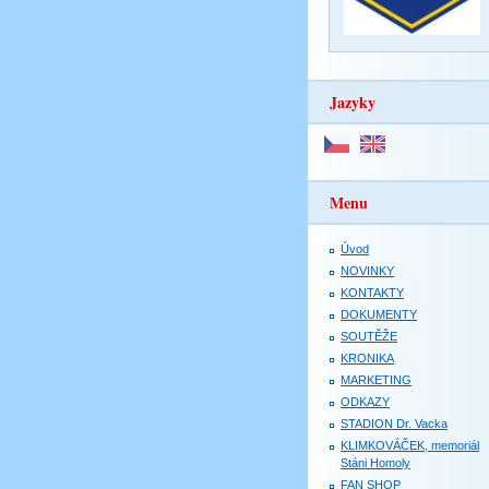
Jazyky
Menu
Úvod
NOVINKY
KONTAKTY
DOKUMENTY
SOUTĚŽE
KRONIKA
MARKETING
ODKAZY
STADION Dr. Vacka
KLIMKOVÁČEK, memoriál
Stáni Homoly
FAN SHOP