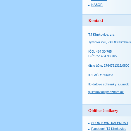
NÁBOR
Kontakt
TJ Klimkovice, z.s.
Tyršova 276, 742 83 Klimkovi
IČO: 484 30 765
DIČ: CZ 484 30 765
číslo účtu: 1764751319/0800
ID FAČR: 8060331
ID datové schránky: iuumi6k
tjklimkovice@seznam.cz
Oblíbené odkazy
SPORTOVNÍ KALENDÁŘ
Facebook TJ Klimkovice