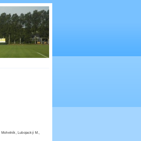
 Mohelník, Lubojacký M.,