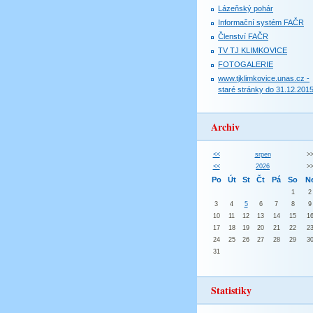
Lázeňský pohár
Informační systém FAČR
Členství FAČR
TV TJ KLIMKOVICE
FOTOGALERIE
www.tjklimkovice.unas.cz -
staré stránky do 31.12.201
Archiv
<<
srpen
>
<<
2026
>
Po
Út
St
Čt
Pá
So
N
1
2
3
4
5
6
7
8
9
10
11
12
13
14
15
1
17
18
19
20
21
22
2
24
25
26
27
28
29
3
31
Statistiky