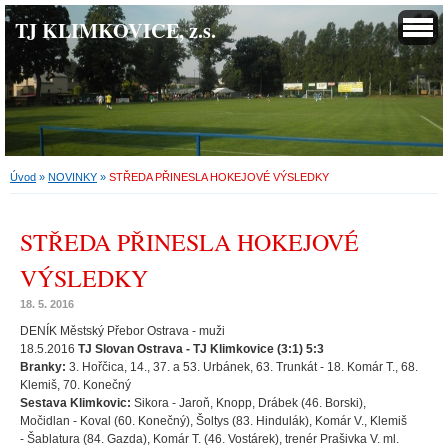
TJ KLIMKOVICE, z.s.
Úvod
»
NOVINKY
»
STŘEDA PŘINESLA HOKEJOVÉ VÝSLEDKY
STŘEDA PŘINESLA HOKEJOVÉ
VÝSLEDKY
18. 5. 2016
DENÍK Městský Přebor Ostrava - muži
18.5.2016
TJ Slovan Ostrava - TJ Klimkovice (3:1) 5:3
Branky:
3. Hořčica, 14., 37. a 53. Urbánek, 63. Trunkát - 18. Komár T., 68.
Klemiš, 70. Konečný
Sestava Klimkovic:
Sikora - Jaroň, Knopp, Drábek (46. Borski),
Močidlan - Koval (60. Konečný), Šoltys (83. Hindulák), Komár V., Klemiš
- Šablatura (84. Gazda), Komár T. (46. Vostárek), trenér Prašivka V. ml.