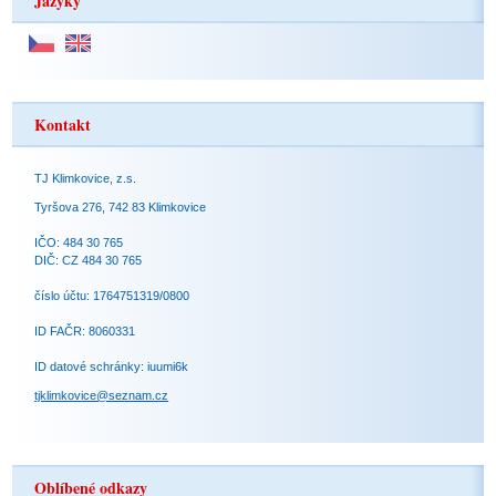
Jazyky
Kontakt
TJ Klimkovice, z.s.
Tyršova 276, 742 83 Klimkovice
IČO: 484 30 765
DIČ: CZ 484 30 765
číslo účtu: 1764751319/0800
ID FAČR: 8060331
ID datové schránky: iuumi6k
tjklimkovice@seznam.cz
Oblíbené odkazy