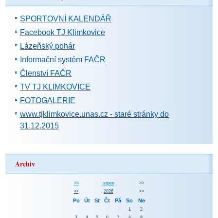
SPORTOVNÍ KALENDÁŘ
Facebook TJ Klimkovice
Lázeňský pohár
Informační systém FAČR
Členství FAČR
TV TJ KLIMKOVICE
FOTOGALERIE
www.tjklimkovice.unas.cz - staré stránky do
31.12.2015
Archiv
<<
srpen
>>
<<
2026
>>
Po
Út
St
Čt
Pá
So
Ne
1
2
3
4
5
6
7
8
9