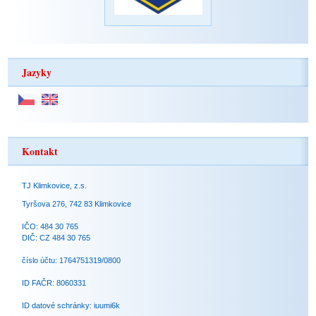
Jazyky
Kontakt
TJ Klimkovice, z.s.
Tyršova 276, 742 83 Klimkovice
IČO: 484 30 765
DIČ: CZ 484 30 765
číslo účtu: 1764751319/0800
ID FAČR: 8060331
ID datové schránky: iuumi6k