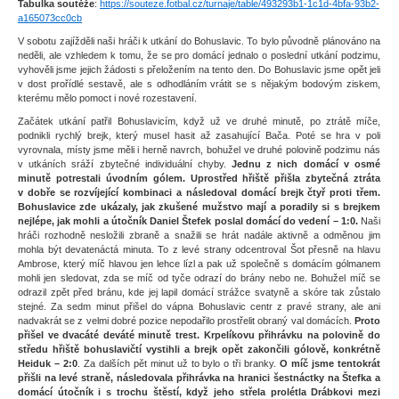
Tabulka soutěže
:
https://souteze.fotbal.cz/turnaje/table/493293b1-1c1d-4bfa-93b2-
a165073cc0cb
V sobotu zajížděli naši hráči k utkání do Bohuslavic. To bylo původně plánováno na
neděli, ale vzhledem k tomu, že se pro domácí jednalo o poslední utkání podzimu,
vyhověli jsme jejich žádosti s přeložením na tento den. Do Bohuslavic jsme opět jeli
v dost prořídlé sestavě, ale s odhodláním vrátit se s nějakým bodovým ziskem,
kterému mělo pomoct i nové rozestavení.
Začátek utkání patřil Bohuslavicím, když už ve druhé minutě, po ztrátě míče,
podnikli rychlý brejk, který musel hasit až zasahující Bača. Poté se hra v poli
vyrovnala, místy jsme měli i herně navrch, bohužel ve druhé polovině podzimu nás
v utkáních sráží zbytečné individuální chyby.
Jednu z nich domácí v osmé
minutě potrestali úvodním gólem. Uprostřed hřiště přišla zbytečná ztráta
v dobře se rozvíjející kombinaci a následoval domácí brejk čtyř proti třem.
Bohuslavice zde ukázaly, jak zkušené mužstvo mají a poradily si s brejkem
nejlépe, jak mohli a útočník Daniel Štefek poslal domácí do vedení – 1:0.
Naši
hráči rozhodně nesložili zbraně a snažili se hrát nadále aktivně a odměnou jim
mohla být devatenáctá minuta. To z levé strany odcentroval Šot přesně na hlavu
Ambrose, který míč hlavou jen lehce lízl a pak už společně s domácím gólmanem
mohli jen sledovat, zda se míč od tyče odrazí do brány nebo ne. Bohužel míč se
odrazil zpět před bránu, kde jej lapil domácí strážce svatyně a skóre tak zůstalo
stejné. Za sedm minut přišel do vápna Bohuslavic centr z pravé strany, ale ani
nadvakrát se z velmi dobré pozice nepodařilo prostřelit obraný val domácích.
Proto
přišel ve dvacáté deváté minutě trest. Krpelíkovu přihrávku na polovině do
středu hřiště bohuslavičtí vystihli a brejk opět zakončili gólově, konkrétně
Heiduk – 2:0
. Za dalších pět minut už to bylo o tři branky.
O míč jsme tentokrát
přišli na levé straně, následovala přihrávka na hranici šestnáctky na Štefka a
domácí útočník i s trochu štěstí, když jeho střela prolétla Drábkovi mezi