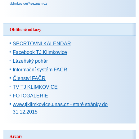
tjklimkovice@seznam.cz
Oblíbené odkazy
SPORTOVNÍ KALENDÁŘ
Facebook TJ Klimkovice
Lázeňský pohár
Informační systém FAČR
Členství FAČR
TV TJ KLIMKOVICE
FOTOGALERIE
www.tjklimkovice.unas.cz - staré stránky do
31.12.2015
Archiv