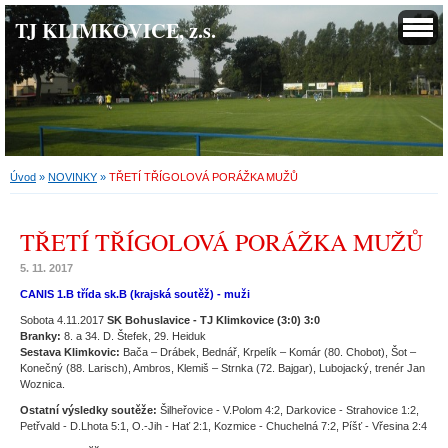
TJ KLIMKOVICE, z.s.
Úvod
»
NOVINKY
»
TŘETÍ TŘÍGOLOVÁ PORÁŽKA MUŽŮ
TŘETÍ TŘÍGOLOVÁ PORÁŽKA MUŽŮ
5. 11. 2017
CANIS 1.B třída sk.B (krajská soutěž) - muži
Sobota 4.11.2017
SK Bohuslavice - TJ Klimkovice (3:0) 3:0
Branky:
8. a 34. D. Štefek, 29. Heiduk
Sestava Klimkovic:
Bača – Drábek, Bednář, Krpelík – Komár (80. Chobot), Šot –
Konečný (88. Larisch), Ambros, Klemiš – Strnka (72. Bajgar), Lubojacký, trenér Jan
Woznica.
Ostatní výsledky soutěže:
Šilheřovice - V.Polom 4:2, Darkovice - Strahovice 1:2,
Petřvald - D.Lhota 5:1, O.-Jih - Hať 2:1, Kozmice - Chuchelná 7:2, Píšť - Vřesina 2:4