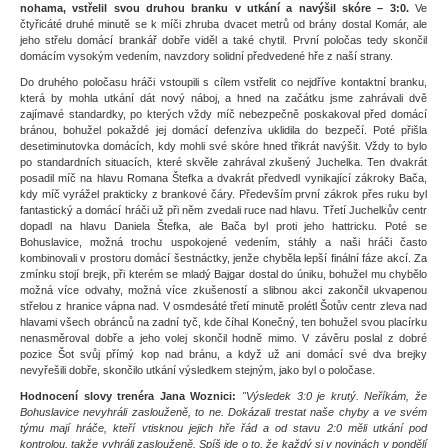
nohama, vstřelil svou druhou branku v utkání a navýšil skóre – 3:0.
Ve
čtyřicáté druhé minutě se k míči zhruba dvacet metrů od brány dostal Komár, ale
jeho střelu domácí brankář dobře viděl a také chytil. První poločas tedy skončil
domácím vysokým vedením, navzdory solidní předvedené hře z naší strany.
Do druhého poločasu hráči vstoupili s cílem vstřelit co nejdříve kontaktní branku,
která by mohla utkání dát nový náboj, a hned na začátku jsme zahrávali dvě
zajímavé standardky, po kterých vždy míč nebezpečně poskakoval před domácí
bránou, bohužel pokaždé jej domácí defenzíva uklidila do bezpečí. Poté přišla
desetiminutovka domácích, kdy mohli své skóre hned třikrát navýšit. Vždy to bylo
po standardních situacích, které skvěle zahrával zkušený Juchelka. Ten dvakrát
posadil míč na hlavu Romana Štefka a dvakrát předvedl vynikající zákroky Bača,
kdy míč vyrážel prakticky z brankové čáry. Především první zákrok přes ruku byl
fantastický a domácí hráči už při něm zvedali ruce nad hlavu. Třetí Juchelkův centr
dopadl na hlavu Daniela Štefka, ale Bača byl proti jeho hattricku. Poté se
Bohuslavice, možná trochu uspokojené vedením, stáhly a naši hráči často
kombinovali v prostoru domácí šestnáctky, jenže chyběla lepší finální fáze akcí. Za
zmínku stojí brejk, při kterém se mladý Bajgar dostal do úniku, bohužel mu chybělo
možná více odvahy, možná více zkušeností a slibnou akci zakončil ukvapenou
střelou z hranice vápna nad. V osmdesáté třetí minutě prolétl Šotův centr zleva nad
hlavami všech obránců na zadní tyč, kde číhal Konečný, ten bohužel svou placírku
nenasměroval dobře a jeho volej skončil hodně mimo. V závěru poslal z dobré
pozice Šot svůj přímý kop nad bránu, a když už ani domácí své dva brejky
nevyřešili dobře, skončilo utkání výsledkem stejným, jako byl o poločase.
Hodnocení slovy trenéra Jana Woznici:
"Výsledek 3:0 je krutý. Neříkám, že
Bohuslavice nevyhráli zaslouženě, to ne. Dokázali trestat naše chyby a ve svém
týmu mají hráče, kteří vtisknou jejich hře řád a od stavu 2:0 měli utkání pod
kontrolou, takže vyhráli zaslouženě. Spíš jde o to, že každý si v novinách v pondělí