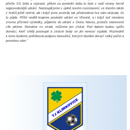
přečte 3:0, bída a výprask, přitom za poslední dobu to bylo z naší strany herně
nejpovedenější utkání. Nastoupili jsme v úplně novém rozestavení, ve kterém nikdo
z hráčů ještě nehrál, ale i když jsme prohráli, tak předvedená hra nám ukázala, že
to půjde. Příští neděli hrajeme poslední utkání ve Vřesině, a i když teď nemáme
zrovna příznivé výsledky, půjdeme do utkání s čistou hlavou, protože stanovené
cíle plníme. Nemáme co ztratit, můžeme jen získat. Pod tlakem budou spíše
domácí, kteří chtějí postoupit a ztrácet body se jim nemusí vyplatit. Rozhodně
k tomu budeme potřebovat podporu fanoušků, kterých doufám dorazí velký počet a
pomohou nám."