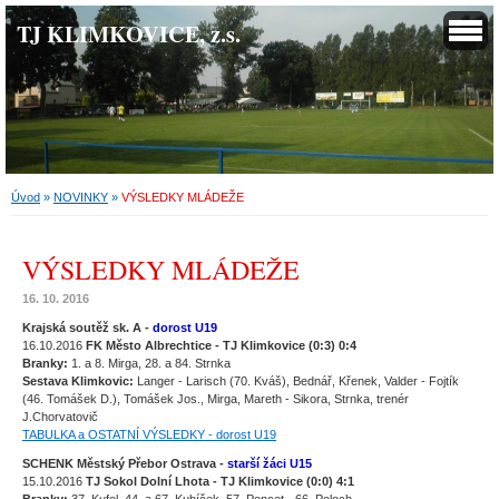
TJ KLIMKOVICE, z.s.
Úvod
»
NOVINKY
»
VÝSLEDKY MLÁDEŽE
VÝSLEDKY MLÁDEŽE
16. 10. 2016
Krajská soutěž sk. A -
dorost U19
16.10.2016
FK Město Albrechtice - TJ Klimkovice (0:3) 0:4
Branky:
1. a 8. Mirga, 28. a 84. Strnka
Sestava Klimkovic:
Langer - Larisch (70. Kváš), Bednář, Křenek, Valder - Fojtík
(46. Tomášek D.), Tomášek Jos., Mirga, Mareth - Sikora, Strnka, trenér
J.Chorvatovič
TABULKA a OSTATNÍ VÝSLEDKY
- dorost U19
SCHENK Městský Přebor Ostrava -
starší žáci U15
15.10.2016
TJ Sokol Dolní Lhota - TJ Klimkovice (0:0) 4:1