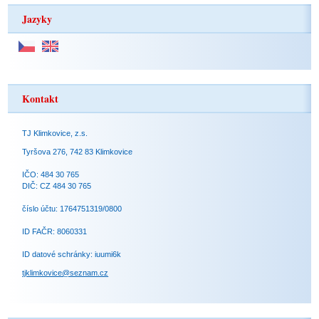
Jazyky
Kontakt
TJ Klimkovice, z.s.
Tyršova 276, 742 83 Klimkovice
IČO: 484 30 765
DIČ: CZ 484 30 765
číslo účtu: 1764751319/0800
ID FAČR: 8060331
ID datové schránky: iuumi6k
tjklimkovice@seznam.cz