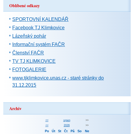
Oblíbené odkazy
SPORTOVNÍ KALENDÁŘ
Facebook TJ Klimkovice
Lázeňský pohár
Informační systém FAČR
Členství FAČR
TV TJ KLIMKOVICE
FOTOGALERIE
www.tjklimkovice.unas.cz - staré stránky do
31.12.2015
Archiv
<<
srpen
>>
<<
2026
>>
Po
Út
St
Čt
Pá
So
Ne