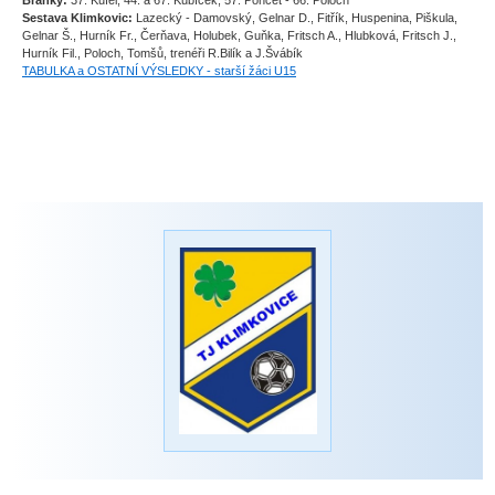
Branky:
37. Kufel, 44. a 67. Kubíček, 57. Poncet - 66. Poloch
Sestava Klimkovic:
Lazecký - Damovský, Gelnar D., Fitřík, Huspenina, Piškula,
Gelnar Š., Hurník Fr., Čerňava, Holubek, Guňka, Fritsch A., Hlubková, Fritsch J.,
Hurník Fil., Poloch, Tomšů, trenéři R.Bilík a J.Švábík
TABULKA a OSTATNÍ VÝSLEDKY - starší žáci U15