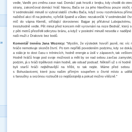
vedle, Vaněk pro změnu zase nad. Domácí pak hrozili z brejku, kdy chodili do ote
strany, zakončoval domácí hráč hlavou, Bača se za jeho hlavičkou pouze otočil, 
V sedmdesáté minutě si vybral slabší chvilku Bača, když svou rozehrávkou přím
naštěstí akci tři na jednoho, vyřešili špatně a vůbec nezakončili. V sedmdesáté čtv
míč do vápna Klemiš, střídající dorostenec Bajgar jej přiťuknul Lubojackému,
trestuhodně vedle. Pět minut před koncem měl vyrovnání na noze Bednář, který s
z pěti metrů přestřelil odkrytou bránu, a když v poslední minutě nesedla v nadějné p
naši muži z Drakovic bez bodů.
ce
Komentář trenéra Jana Woznicy:
"Myslím, že výsledek hovoří jasně, nic víc n
hráče nemotivuje skončit čtvrtí. Po tom nepříliš povedeném podzimu, kdy se doká
a stálo je to dost času v trénincích, hodně energie a úsilí v zápasech, tak veškero
Hodně hráčů hraje pod svoje možnosti a měli by se nad sebou zavčas zamyslet, 
podzim, já s hráči trpělivosti mám hodně, ale odsaď podsaď. Někteří už s ní hodně 
byli starší hráči nejběhavější na hřišti, to tak nejde. Máme před sebo
s Bohuslavicemi, které jsou našim přímým soupeřem o čtvrté místo a udě
s fanoušky a sezónou rozloučili co nejdůstojněji a pokud možno vítězně."