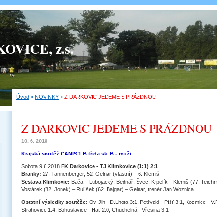
OVICE, z.s.
Úvod
»
NOVINKY
»
Z DARKOVIC JEDEME S PRÁZDNOU
Z DARKOVIC JEDEME S PRÁZDNOU
10. 6. 2018
Krajská soutěž CANIS 1.B třída sk. B - muži
Sobota 9.6.2018
FK Darkovice - TJ Klimkovice (1:1) 2:1
Branky:
27. Tannenberger, 52. Gelnar (vlastní) – 6. Klemiš
Sestava Klimkovic:
Bača – Lubojacký, Bednář, Švec, Krpelík – Klemiš (77. Teich
Vostárek (82. Jonek) – Rulíšek (62. Bajgar) – Gelnar, trenér Jan Woznica.
Ostatní výsledky soutěže:
Ov-Jih - D.Lhota 3:1, Petřvald - Píšť 3:1, Kozmice - V.
Strahovice 1:4, Bohuslavice - Hať 2:0, Chuchelná - Vřesina 3:1