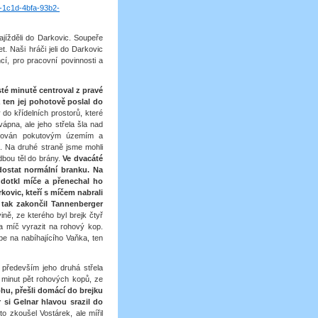
1-1c1d-4bfa-93b2-
jížděli do Darkovic. Soupeře
. Naši hráči jeli do Darkovic
í, pro pracovní povinnosti a
sté minutě centroval z pravé
 ten jej pohotově poslal do
 do křídelních prostorů, které
ápna, ale jeho střela šla nad
tečován pokutovým územím a
. Na druhé straně jsme mohli
dbou těl do brány.
Ve dvacáté
ostat normální branku. Na
u dotkl míče a přenechal ho
kovic, kteří s míčem nabrali
, tak zakončil Tannenberger
ně, ze kterého byl brejk čtyř
a míč vyrazit na rohový kop.
be na nabíhajícího Vaňka, ten
, především jeho druhá střela
 minut pět rohových kopů, ze
u, přešli domácí do brejku
 si Gelnar hlavou srazil do
to zkoušel Vostárek, ale mířil