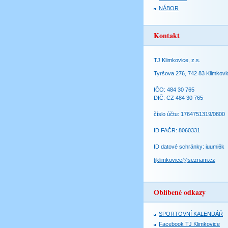
NÁBOR
Kontakt
TJ Klimkovice, z.s.
Tyršova 276, 742 83 Klimkovi
IČO: 484 30 765
DIČ: CZ 484 30 765
číslo účtu: 1764751319/0800
ID FAČR: 8060331
ID datové schránky: iuumi6k
tjklimkovice@seznam.cz
Oblíbené odkazy
SPORTOVNÍ KALENDÁŘ
Facebook TJ Klimkovice