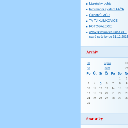
Lázeňský pohár
Informační systém FAČR
Členství FAČR
TV TJ KLIMKOVICE
FOTOGALERIE
www.tjklimkovice.unas.cz -
staré stránky do 31.12.201
Archiv
<<
srpen
>
<<
2026
>
Po
Út
St
Čt
Pá
So
N
1
2
3
4
5
6
7
8
9
10
11
12
13
14
15
1
17
18
19
20
21
22
2
24
25
26
27
28
29
3
31
Statistiky