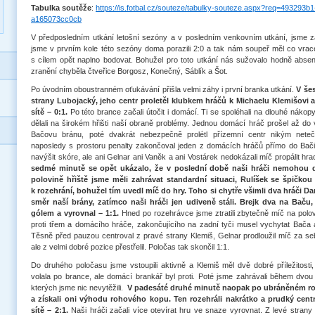
Tabulka soutěže
:
https://is.fotbal.cz/souteze/tabulky-souteze.aspx?req=493293b
a165073cc0cb
V předposledním utkání letošní sezóny a v posledním venkovním utkání, jsme za
jsme v prvním kole této sezóny doma porazili 2:0 a tak nám soupeř měl co vracet
s cílem opět naplno bodovat. Bohužel pro toto utkání nás sužovalo hodně absenc
zranění chyběla čtveřice Borgosz, Konečný, Sáblík a Šot.
Po úvodním oboustranném oťukávání přišla velmi záhy i první branka utkání.
V še
strany Lubojacký, jeho centr proletěl klubkem hráčů k Michaelu Klemišovi a
sítě – 0:1.
Po této brance začali útočit i domácí. Ti se spoléhali na dlouhé nákopy
dělali na širokém hřišti naší obraně problémy. Jednou domácí hráč prošel až do v
Bačovu bránu, poté dvakrát nebezpečně prolétl přízemní centr nikým ne
naposledy s prostoru penalty zakončoval jeden z domácích hráčů přímo do Bači
navýšit skóre, ale ani Gelnar ani Vaněk a ani Vostárek nedokázali míč propálit hra
sedmé minutě se opět ukázalo, že v poslední době naši hráči nemohou d
polovině hřiště jsme měli zahrávat standardní situaci, Rulíšek se špičko
k rozehrání, bohužel tím uvedl míč do hry. Toho si chytře všimli dva hráči Dar
směr naší brány, zatímco naši hráči jen udiveně stáli. Brejk dva na Baču
gólem a vyrovnal – 1:1.
Hned po rozehrávce jsme ztratili zbytečně míč na polovi
proti třem a domácího hráče, zakončujícího na zadní tyči musel vychytat Bača 
Těsně před pauzou centroval z pravé strany Klemiš, Gelnar prodloužil míč za se
ale z velmi dobré pozice přestřelil. Poločas tak skončil 1:1.
Do druhého poločasu jsme vstoupili aktivně a Klemiš měl dvě dobré příležitosti
volala po brance, ale domácí brankář byl proti. Poté jsme zahrávali během dvou
kterých jsme nic nevytěžili.
V padesáté druhé minutě naopak po ubráněném roh
a získali oni výhodu rohového kopu. Ten rozehráli nakrátko a prudký centr
sítě – 2:1.
Naši hráči začali více otevírat hru ve snaze vyrovnat. Z levé strany 