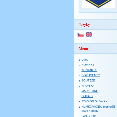
Jazyky
Menu
Úvod
NOVINKY
KONTAKTY
DOKUMENTY
SOUTĚŽE
KRONIKA
MARKETING
ODKAZY
STADION Dr. Vacka
KLIMKOVÁČEK, memoriál
Stáni Homoly
FAN SHOP