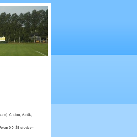
mann), Chobot, Vaněk,
Polom 0:0, Šilheřovice -