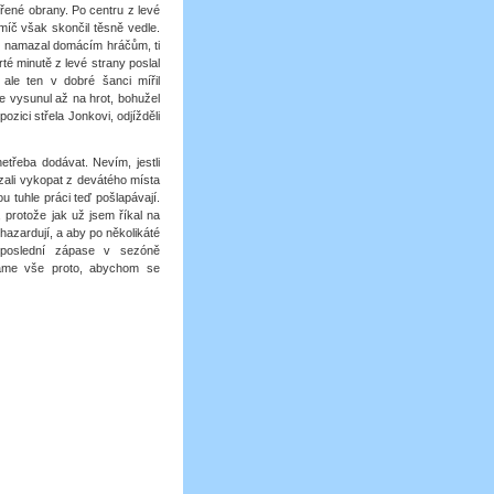
vřené obrany. Po centru z levé
míč však skončil těsně vedle.
o namazal domácím hráčům, ti
rté minutě z levé strany poslal
 ale ten v dobré šanci mířil
e vysunul až na hrot, bohužel
ozici střela Jonkovi, odjížděli
etřeba dodávat. Nevím, jestli
zali vykopat z devátého místa
u tuhle práci teď pošlapávají.
protože jak už jsem říkal na
hazardují, a aby po několikáté
u poslední zápase v sezóně
láme vše proto, abychom se