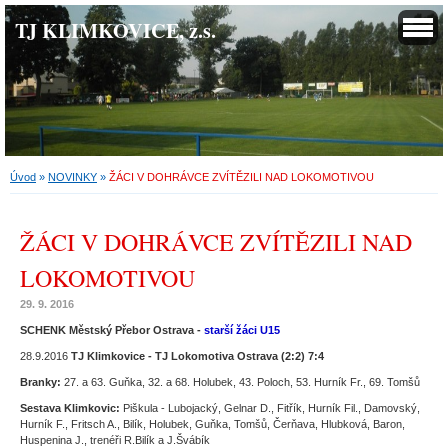
TJ KLIMKOVICE, z.s.
Úvod
»
NOVINKY
»
ŽÁCI V DOHRÁVCE ZVÍTĚZILI NAD LOKOMOTIVOU
ŽÁCI V DOHRÁVCE ZVÍTĚZILI NAD
LOKOMOTIVOU
29. 9. 2016
SCHENK Městský Přebor Ostrava -
starší žáci U15
28.9.2016
TJ Klimkovice - TJ Lokomotiva Ostrava (2:2) 7:4
Branky:
27. a 63. Guňka, 32. a 68. Holubek, 43. Poloch, 53. Hurník Fr., 69. Tomšů
Sestava Klimkovic:
Piškula - Lubojacký, Gelnar D., Fitřík, Hurník Fil., Damovský,
Hurník F., Fritsch A., Bilík, Holubek, Guňka, Tomšů, Čerňava, Hlubková, Baron,
Huspenina J., trenéři R.Bilík a J.Švábík