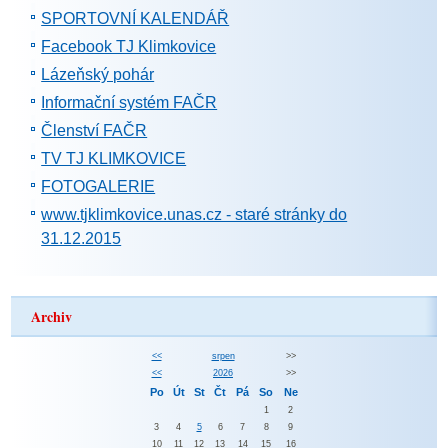
SPORTOVNÍ KALENDÁŘ
Facebook TJ Klimkovice
Lázeňský pohár
Informační systém FAČR
Členství FAČR
TV TJ KLIMKOVICE
FOTOGALERIE
www.tjklimkovice.unas.cz - staré stránky do
31.12.2015
Archiv
<<
srpen
>>
<<
2026
>>
Po
Út
St
Čt
Pá
So
Ne
1
2
3
4
5
6
7
8
9
10
11
12
13
14
15
16