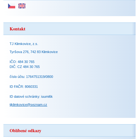
Kontakt
TJ Klimkovice, z.s.
Tyršova 276, 742 83 Klimkovice
IČO: 484 30 765
DIČ: CZ 484 30 765
číslo účtu: 1764751319/0800
ID FAČR: 8060331
ID datové schránky: iuumi6k
tjklimkovice@seznam.cz
Oblíbené odkazy