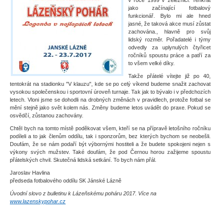
v roce 1999 v železnici. Tenkrát
jako začínající fotbalový
funkcionář. Bylo mi ale hned
jasné, že taková akce musí zůstat
zachována., hlavně pro svůj
lidský rozměr. Pořadatelé i týmy
odvedly za uplynulých čtyřicet
ročníků spoustu práce a patří za
to všem velké díky.
Takže přátelé vítejte již po 40,
tentokrát na stadionku "V klauzu", kde se po celý víkend budeme snažit zachovat
vysokou společenskou i sportovní úroveň turnaje. Tak jak to bývalo i v předchozích
letech. Vloni jsme se dohodli na drobných změnách v pravidlech, protože fotbal se
mění stejně jako svět kolem nás. Změny budeme letos uvádět do praxe. Pokud se
osvědčí, zůstanou zachovány.
Chtěl bych na tomto místě poděkovat všem, kteří se na přípravě letošního ročníku
podíleli a to jak členům oddílu, tak i sponzorům, bez kterých bychom se neobešli.
Doufám, že se nám podaří být výbornými hostiteli a že budete spokojeni nejen s
výkony svých mužstev. Také doufám, že pod Černou horou zažijeme spoustu
přátelských chvil. Skutečná lidská setkání. To bych nám přál.
Jaroslav Havlina
předseda fotbalového oddílu SK Jánské Lázně
Úvodní slovo z bulletinu k Lázeňskému poháru 2017. Více na
www.lazenskypohar.cz