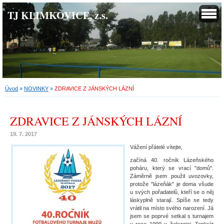
TJ KLIMKOVICE, z.s.
Úvod
»
NOVINKY
»
ZDRAVICE Z JÁNSKÝCH LÁZNÍ
ZDRAVICE Z JÁNSKÝCH LÁZNÍ
19. 7. 2017
Vážení přátelé vítejte,
začíná 40. ročník Lázeňského
poháru, který se vrací "domů".
Záměrně jsem použil uvozovky,
protože "lázeňák" je doma všude
u svých pořadatelů, kteří se o něj
láskyplně starají. Spíše se tedy
vrátil na místo svého narození. Já
jsem se poprvé setkal s turnajem