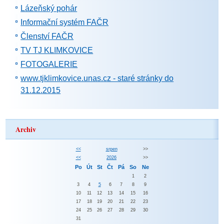
Lázeňský pohár
Informační systém FAČR
Členství FAČR
TV TJ KLIMKOVICE
FOTOGALERIE
www.tjklimkovice.unas.cz - staré stránky do
31.12.2015
Archiv
<<
srpen
>>
<<
2026
>>
Po
Út
St
Čt
Pá
So
Ne
1
2
3
4
5
6
7
8
9
10
11
12
13
14
15
16
17
18
19
20
21
22
23
24
25
26
27
28
29
30
31