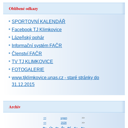
Oblíbené odkazy
SPORTOVNÍ KALENDÁŘ
Facebook TJ Klimkovice
Lázeňský pohár
Informační systém FAČR
Členství FAČR
TV TJ KLIMKOVICE
FOTOGALERIE
www.tjklimkovice.unas.cz - staré stránky do
31.12.2015
Archiv
<<
srpen
>>
<<
2026
>>