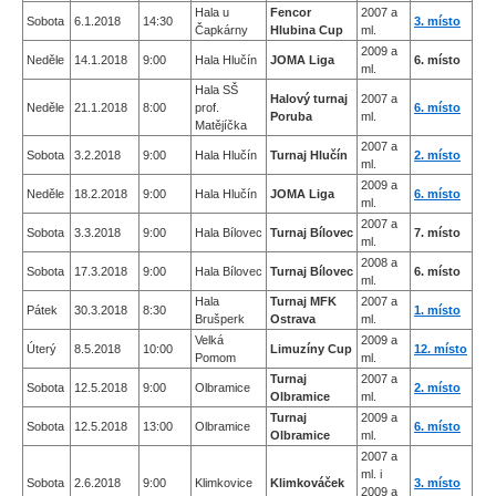
Hala u
Fencor
2007 a
Sobota
6.1.2018
14:30
3. místo
Čapkárny
Hlubina Cup
ml.
2009 a
Neděle
14.1.2018
9:00
Hala Hlučín
JOMA Liga
6. místo
ml.
Hala SŠ
Halový turnaj
2007 a
Neděle
21.1.2018
8:00
prof.
6. místo
Poruba
ml.
Matějíčka
2007 a
Sobota
3.2.2018
9:00
Hala Hlučín
Turnaj Hlučín
2. místo
ml.
2009 a
Neděle
18.2.2018
9:00
Hala Hlučín
JOMA Liga
6. místo
ml.
2007 a
Sobota
3.3.2018
9:00
Hala Bílovec
Turnaj Bílovec
7. místo
ml.
2008 a
Sobota
17.3.2018
9:00
Hala Bílovec
Turnaj Bílovec
6. místo
ml.
Hala
Turnaj MFK
2007 a
Pátek
30.3.2018
8:30
1. místo
Brušperk
Ostrava
ml.
Velká
2009 a
Úterý
8.5.2018
10:00
Limuzíny Cup
12. místo
Pomom
ml.
Turnaj
2007 a
Sobota
12.5.2018
9:00
Olbramice
2. místo
Olbramice
ml.
Turnaj
2009 a
Sobota
12.5.2018
13:00
Olbramice
6. místo
Olbramice
ml.
2007 a
ml. i
Sobota
2.6.2018
9:00
Klimkovice
Klimkováček
3. místo
2009 a