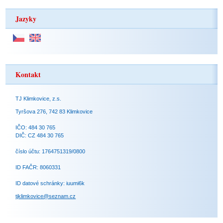
Jazyky
Kontakt
TJ Klimkovice, z.s.
Tyršova 276, 742 83 Klimkovice
IČO: 484 30 765
DIČ: CZ 484 30 765
číslo účtu: 1764751319/0800
ID FAČR: 8060331
ID datové schránky: iuumi6k
tjklimkovice@seznam.cz