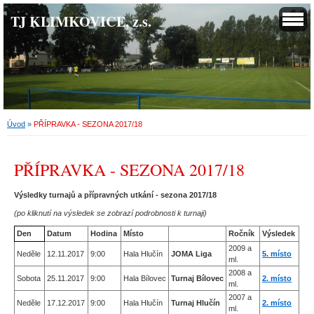
TJ KLIMKOVICE, z.s.
Úvod
»
PŘÍPRAVKA - SEZONA 2017/18
PŘÍPRAVKA - SEZONA 2017/18
Výsledky turnajů a přípravných utkání - sezona 2017/18
(po kliknutí na výsledek se zobrazí podrobnosti k turnaji)
Den
Datum
Hodina
Místo
Ročník
Výsledek
2009 a
Neděle
12.11.2017
9:00
Hala Hlučín
JOMA Liga
5. místo
ml.
2008 a
Sobota
25.11.2017
9:00
Hala Bílovec
Turnaj Bílovec
2. místo
ml.
2007 a
Neděle
17.12.2017
9:00
Hala Hlučín
Turnaj Hlučín
2. místo
ml.