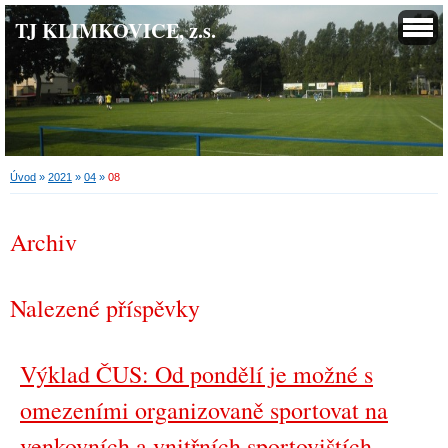
TJ KLIMKOVICE, z.s.
Úvod
»
2021
»
04
»
08
Archiv
Nalezené příspěvky
Výklad ČUS: Od pondělí je možné s
omezeními organizovaně sportovat na
venkovních a vnitřních sportovištích