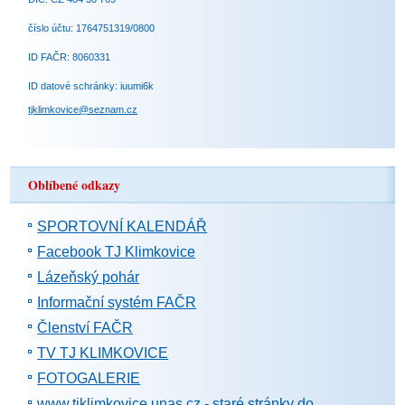
číslo účtu: 1764751319/0800
ID FAČR: 8060331
ID datové schránky: iuumi6k
tjklimkovice@seznam.cz
Oblíbené odkazy
SPORTOVNÍ KALENDÁŘ
Facebook TJ Klimkovice
Lázeňský pohár
Informační systém FAČR
Členství FAČR
TV TJ KLIMKOVICE
FOTOGALERIE
www.tjklimkovice.unas.cz - staré stránky do