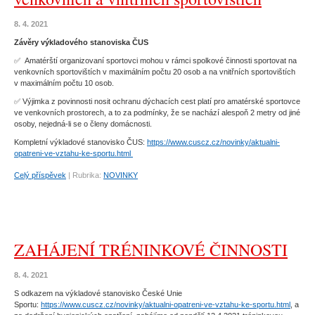
8. 4. 2021
Závěry výkladového stanoviska ČUS
✅ Amatérští organizovaní sportovci mohou v rámci spolkové činnosti sportovat na
venkovních sportovištích v maximálním počtu 20 osob a na vnitřních sportovištích
v maximálním počtu 10 osob.
✅ Výjimka z povinnosti nosit ochranu dýchacích cest platí pro amatérské sportovce
ve venkovních prostorech, a to za podmínky, že se nachází alespoň 2 metry od jiné
osoby, nejedná-li se o členy domácnosti.
Kompletní výkladové stanovisko ČUS:
https://www.cuscz.cz/novinky/aktualni-
opatreni-ve-vztahu-ke-sportu.html
Celý příspěvek
|
Rubrika:
NOVINKY
ZAHÁJENÍ TRÉNINKOVÉ ČINNOSTI
8. 4. 2021
S odkazem na výkladové stanovisko České Unie
Sportu:
https://www.cuscz.cz/novinky/aktualni-opatreni-ve-vztahu-ke-sportu.html
, a