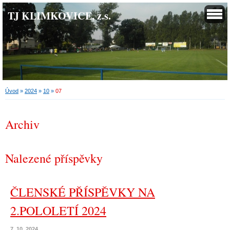
TJ KLIMKOVICE, z.s.
Úvod
»
2024
»
10
»
07
Archiv
Nalezené příspěvky
ČLENSKÉ PŘÍSPĚVKY NA
2.POLOLETÍ 2024
7. 10. 2024