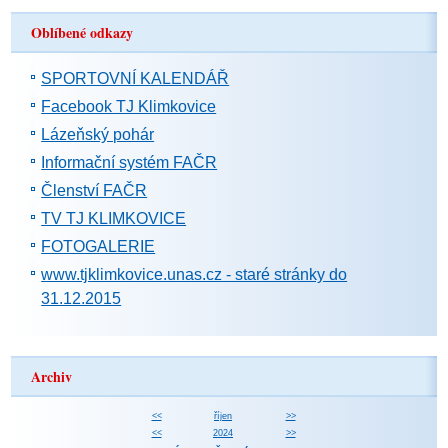
Oblíbené odkazy
SPORTOVNÍ KALENDÁŘ
Facebook TJ Klimkovice
Lázeňský pohár
Informační systém FAČR
Členství FAČR
TV TJ KLIMKOVICE
FOTOGALERIE
www.tjklimkovice.unas.cz - staré stránky do
31.12.2015
Archiv
<<
říjen
>>
<<
2024
>>