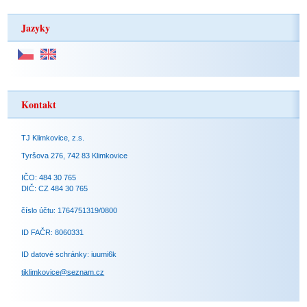
Jazyky
Kontakt
TJ Klimkovice, z.s.
Tyršova 276, 742 83 Klimkovice
IČO: 484 30 765
DIČ: CZ 484 30 765
číslo účtu: 1764751319/0800
ID FAČR: 8060331
ID datové schránky: iuumi6k
tjklimkovice@seznam.cz