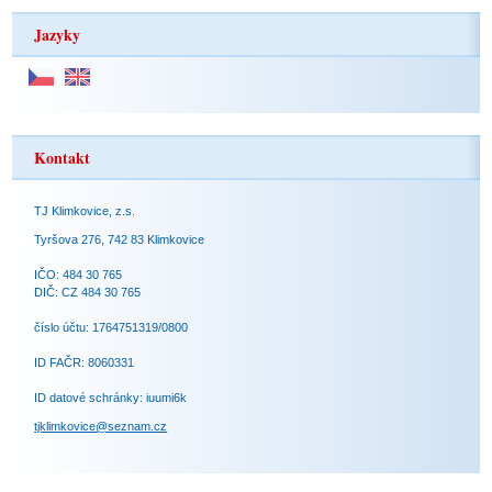
Jazyky
Kontakt
TJ Klimkovice, z.s.
Tyršova 276, 742 83 Klimkovice
IČO: 484 30 765
DIČ: CZ 484 30 765
číslo účtu: 1764751319/0800
ID FAČR: 8060331
ID datové schránky: iuumi6k
tjklimkovice@seznam.cz