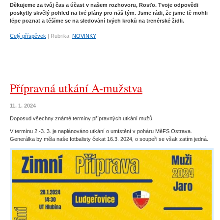
Děkujeme za tvůj čas a účast v našem rozhovoru, Rosťo. Tvoje odpovědi
poskytly skvělý pohled na tvé plány pro náš tým. Jsme rádi, že jsme tě mohli
lépe poznat a těšíme se na sledování tvých kroků na trenérské židli.
Celý příspěvek
|
Rubrika:
NOVINKY
Přípravná utkání A-mužstva
11. 1. 2024
Doposud všechny známé termíny přípravných utkání mužů.
V termínu 2.-3. 3. je naplánováno utkání o umístění v poháru MěFS Ostrava.
Generálka by měla naše fotbalisty čekat 16.3. 2024, o soupeři se však zatím jedná.