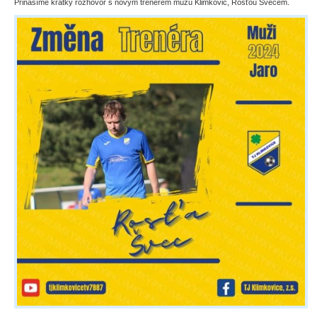
Přinášíme krátký rozhovor s novým trenérem mužů Klimkovic, Rosťou Švecem.