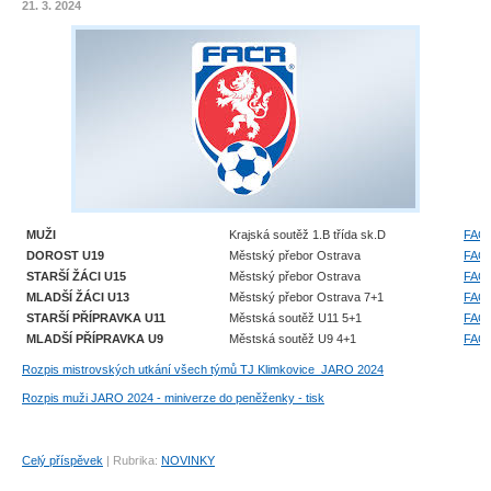
21. 3. 2024
MUŽI
Krajská soutěž 1.B třída sk.D
FAČ
DOROST U19
Městský přebor Ostrava
FAČ
STARŠÍ ŽÁCI U15
Městský přebor Ostrava
FAČ
MLADŠÍ ŽÁCI U13
Městský přebor Ostrava 7+1
FAČ
STARŠÍ PŘÍPRAVKA U11
Městská soutěž U11 5+1
FAČ
MLADŠÍ PŘÍPRAVKA U9
Městská soutěž U9 4+1
FAČ
Rozpis mistrovských utkání všech týmů TJ Klimkovice_JARO 2024
Rozpis muži JARO 2024 - miniverze do peněženky - tisk
Celý příspěvek
|
Rubrika:
NOVINKY