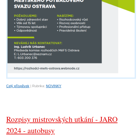
Celý příspěvek
|
Rubrika:
NOVINKY
Rozpisy mistrovských utkání - JARO
2024 - autobusy