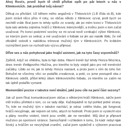
Ahoj Rosťo, prvně bych tě chtěl přivítat opět po pár letech u nás v
Klimkovicích. Jak probíhal tvůj návrat?
Děkuji za přivítání. Už během mého angažmá v Třebovicích (1.B třída sk.B), kde
jsem strávil něco přes 4 roky, se občas někdo z Klimkovic ozval, jestli bych se
nechtěl vrátit. Bral jsem to tehdy spíše ze srandy, ale po mém konci v Třebovicích
byla tato aktivita zejména hráčů z Klimkovic intenzivnější, a trošku jsem o tom začal
uvažovat. Po konci podzimní sezóny se mi ozval nově vznikající výbor Klimkovic,
se kterým jsem se setkal, a mé uvažování o fotbale se jim asi natolik líbilo, že mě
oficiálně oslovili s nabídkou trénovat mužský tým v Klimkovicích. Po krátkém
rozmýšlení jsem se rozhodl tuto výzvu přijmout.
Dříve ses u nás pohyboval jako hrající asistent, jak na tyto časy vzpomínáš?
Zpětně, když se ohlédnu, byla to fajn doba. Hlavní trenér byl tehdy Honza Woznica,
dnes trenér třetiligového Hlučína, pro kterého to byly stejně jako pro mě trenérské
začátky. Líbilo se mi, jak to tehdy Honza nastavil, a proto jsem s ním do toho šel.
Bohužel ne všechny věci se podařilo zrealizovat, a poté, co jsme postupně oba z
Klimkovic odešli, přišel lehký útlum klimkovického fotbalu, ze kterého se zatím ne
tak úplně podařilo vymanit.
Momentální pozice v tabulce není ideální, jaké jsou cíle na jarní část sezony?
Jak už jsem říkal, komunikoval jsem občas s některými hráči Klimkovic, takže jsem
měl trošku přehled o tom, co se tady děje. Každopádně to byl pohled jedné strany.
To, kde se mužský tým v tabulce nachází, je odraz celého klubu, jak fungoval,
hráčů nevyjímaje, ale nejsem od toho, abych to hodnotil. Proto jsem si vyslechl vize
a plány nového vedení, které jsou smělé, ale ne nereálné. Můj úkol je připravit
mužstvo po sportovní stránce. Samozřejmě i vzhledem k tomu, že kádr nebyl nijak
široký a hráčům se nevyhýbali zranění, začal jsem společně s výborem pracovat