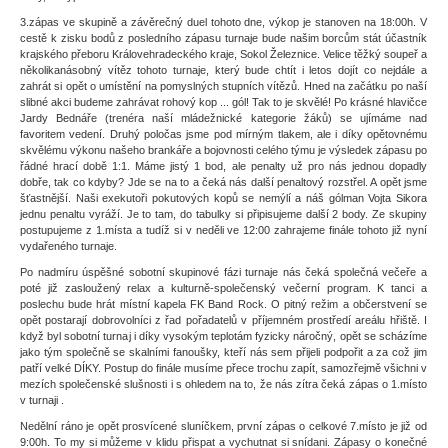
3.zápas ve skupině a závěrečný duel tohoto dne, výkop je stanoven na 18:00h. V
cestě k zisku bodů z posledního zápasu turnaje bude našim borcům stát účastník
krajského přeboru Královehradeckého kraje, Sokol Železnice. Velice těžký soupeř a
několikanásobný vítěz tohoto turnaje, který bude chtít i letos dojít co nejdále a
zahrát si opět o umístění na pomyslných stupních vítězů. Hned na začátku po naší
slibné akci budeme zahrávat rohový kop ... gól! Tak to je skvělé! Po krásné hlavičce
Jardy Bednáře (trenéra naší mládežnické kategorie žáků) se ujímáme nad
favoritem vedení. Druhý poločas jsme pod mírným tlakem, ale i díky opětovnému
skvělému výkonu našeho brankáře a bojovnosti celého týmu je výsledek zápasu po
řádné hrací době 1:1. Máme jistý 1 bod, ale penalty už pro nás jednou dopadly
dobře, tak co kdyby? Jde se na to a čeká nás další penaltový rozstřel. A opět jsme
šťastnější. Naši exekutoři pokutových kopů se nemýlí a náš gólman Vojta Sikora
jednu penaltu vyráží. Je to tam, do tabulky si připisujeme další 2 body. Ze skupiny
postupujeme z 1.místa a tudíž si v neděli ve 12:00 zahrajeme finále tohoto již nyní
vydařeného turnaje.
Po nadmíru úspěšné sobotní skupinové fázi turnaje nás čeká společná večeře a
poté již zasloužený relax a kulturně-společenský večerní program. K tanci a
poslechu bude hrát místní kapela FK Band Rock. O pitný režim a občerstvení se
opět postarají dobrovolníci z řad pořadatelů v příjemném prostředí areálu hřiště. I
když byl sobotní turnaj i díky vysokým teplotám fyzicky náročný, opět se scházíme
jako tým společně se skalními fanoušky, kteří nás sem přijeli podpořit a za což jim
patří velké DÍKY. Postup do finále musíme přece trochu zapít, samozřejmě všichni v
mezích společenské slušnosti i s ohledem na to, že nás zítra čeká zápas o 1.místo
v turnaji .
Nedělní ráno je opět prosvícené sluníčkem, první zápas o celkové 7.místo je již od
9:00h. To my si můžeme v klidu přispat a vychutnat si snídani. Zápasy o konečné