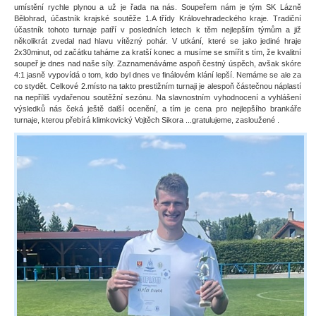
umístění rychle plynou a už je řada na nás. Soupeřem nám je tým SK Lázně
Bělohrad, účastník krajské soutěže 1.A třídy Královehradeckého kraje. Tradiční
účastník tohoto turnaje patří v posledních letech k těm nejlepším týmům a již
několikrát zvedal nad hlavu vítězný pohár. V utkání, které se jako jediné hraje
2x30minut, od začátku taháme za kratší konec a musíme se smířit s tím, že kvalitní
soupeř je dnes nad naše síly. Zaznamenáváme aspoň čestný úspěch, avšak skóre
4:1 jasně vypovídá o tom, kdo byl dnes ve finálovém klání lepší. Nemáme se ale za
co stydět. Celkové 2.místo na takto prestižním turnaji je alespoň částečnou náplastí
na nepříliš vydařenou soutěžní sezónu. Na slavnostním vyhodnocení a vyhlášení
výsledků nás čeká ještě další ocenění, a tím je cena pro nejlepšího brankáře
turnaje, kterou přebírá klimkovický Vojtěch Sikora ...gratulujeme, zasloužené .