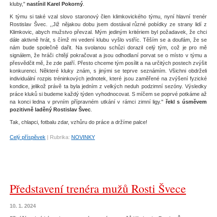
kluby,"
nastínil Karel Pokorný
.
K týmu si také vzal slovo staronový člen klimkovického týmu, nyní hlavní trenér
Rostislav Švec. ,,Již nějakou dobu jsem dostával různé pobídky ze strany lidí z
Klimkovic, abych mužstvo převzal. Mým jediným kritériem byl požadavek, že chci
dále aktivně hrát, s čímž mi vedení klubu vyšlo vstříc. Těším se a doufám, že se
nám bude společně dařit. Na svolanou schůzi dorazil celý tým, což je pro mě
signálem, že hráči chtějí pokračovat a jsou odhodlaní porvat se o místo v týmu a
přesvědčit mě, že zde patří. Přesto chceme tým posílit a na určitých postech zvýšit
konkurenci. Některé kluky znám, s jinými se teprve seznámím. Všichni obdrželi
individuální rozpis tréninkových jednotek, které jsou zaměřené na zvýšení fyzické
kondice, jelikož právě ta byla jedním z velkých neduh podzimní sezóny. Výsledky
práce kluků si budeme každý týden vyhodnocovat. S míčem se poprvé potkáme až
na konci ledna v prvním přípravném utkání v rámci zimní ligy."
řekl s úsměvem
pozitivně laděný Rostislav Švec
.
Tak, chlapci, fotbalu zdar, vzhůru do práce a držíme palce!
Celý příspěvek
|
Rubrika:
NOVINKY
Představení trenéra mužů Rosti Švece
10. 1. 2024