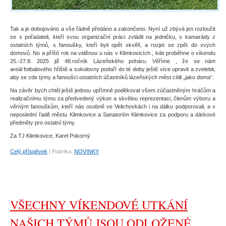
Tak a je dobojováno a vše řádně předáno a zakončeno. Nyní už zbývá jen rozloučit
se s pořadateli, kteří svou organizační práci zvládli na jedničku, s kamarády z
ostatních týmů, s fanoušky, kteří byli opět skvělí, a rozjet se zpět do svých
domovů. No a příští rok na viděnou u nás v Klimkovicích , kde proběhne o víkendu
25.-27.8. 2025 již 48.ročník Lázeňského poháru. Věříme , že se nám
areál fotbalového hřiště a sokolovny podaří do té doby ještě více upravit a zvelebit,
aby se zde týmy a fanoušci ostatních účastníků lázeňských měst cítili „jako doma“.
Na závěr bych chtěl ještě jednou upřímně poděkovat všem zúčastněným hráčům a
realizačnímu týmu za předvedený výkon a skvělou reprezentaci, členům výboru a
věrným fanouškům, kteří nás osobně ve Velichovkách i na dálku podporovali, a v
neposlední řadě městu Klimkovice a Sanatoriím Klimkovice za podporu a dárkové
předměty pro ostatní týmy.
Za TJ Klimkovice, Karel Pokorný
Celý příspěvek
|
Rubrika:
NOVINKY
VŠECHNY VÍKENDOVÉ UTKÁNÍ
NAŠICH TÝMŮ JSOU ODLOŽENÉ