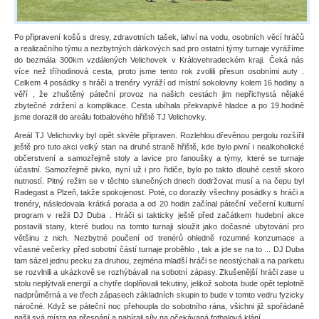
Po připravení košů s dresy, zdravotních tašek, lahví na vodu, osobních věcí hráčů
a realizačního týmu a nezbytných dárkových sad pro ostatní týmy turnaje vyrážíme
do bezmála 300km vzdálených Velichovek v Královehradeckém kraji. Čeká nás
více než tříhodinová cesta, proto jsme tento rok zvolili přesun osobními auty .
Celkem 4 posádky s hráči a trenéry vyráží od místní sokolovny kolem 16.hodiny a
věří , že zhuštěný páteční provoz na našich cestách jim nepřichystá nějaké
zbytečné zdržení a komplikace. Cesta ubíhala překvapivě hladce a po 19.hodině
jsme dorazili do areálu fotbalového hřiště TJ Velichovky.
Areál TJ Velichovky byl opět skvěle připraven. Rozlehlou dřevěnou pergolu rozšířil
ještě pro tuto akci velký stan na druhé straně hřiště, kde bylo pivní i nealkoholické
občerstvení a samozřejmě stoly a lavice pro fanoušky a týmy, které se turnaje
účastní. Samozřejmě pivko, nyní už i pro řidiče, bylo po takto dlouhé cestě skoro
nutností. Pitný režim se v těchto slunečných dnech dodržovat musí a na čepu byl
Radegast a Plzeň, takže spokojenost. Poté, co dorazily všechny posádky s hráči a
trenéry, následovala krátká porada a od 20 hodin začínal páteční večerní kulturní
program v režii DJ Duba . Hráči si takticky ještě před začátkem hudební akce
postavili stany, které budou na tomto turnaji sloužit jako dočasné ubytování pro
většinu z nich. Nezbytné poučení od trenérů ohledně rozumné konzumace a
včasné večerky před sobotní částí turnaje proběhlo , tak a jde se na to ... DJ Duba
tam sázel jednu pecku za druhou, zejména mladší hráči se neostýchali a na parketu
se rozvlnili a ukázkově se rozhýbávali na sobotní zápasy. Zkušenější hráči zase u
stolu neplýtvali energií a chytře doplňovali tekutiny, jelikož sobota bude opět teplotně
nadprůměrná a ve třech zápasech základních skupin to bude v tomto vedru fyzicky
náročné. Když se páteční noc přehoupla do sobotního rána, všichni již spořádaně
našli svá místa na přespání a nabírali síly na očekávaná fotbalová klání .