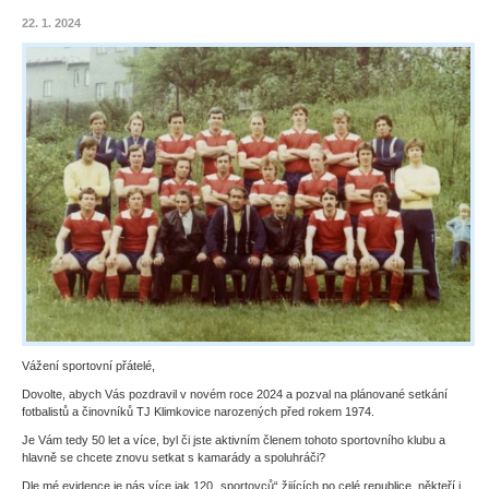
22. 1. 2024
Vážení sportovní přátelé,
Dovolte, abych Vás pozdravil v novém roce 2024 a pozval na plánované setkání
fotbalistů a činovníků TJ Klimkovice narozených před rokem 1974.
Je Vám tedy 50 let a více, byl či jste aktivním členem tohoto sportovního klubu a
hlavně se chcete znovu setkat s kamarády a spoluhráči?
Dle mé evidence je nás více jak 120 „sportovců“ žijících po celé republice, někteří i