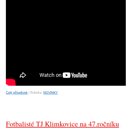
Celý příspěvek
|
Rubrika:
NOVINKY
Fotbalisté TJ Klimkovice na 47.ročníku