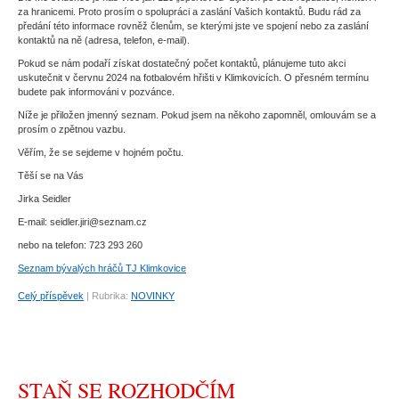
za hranicemi. Proto prosím o spolupráci a zaslání Vašich kontaktů. Budu rád za
předání této informace rovněž členům, se kterými jste ve spojení nebo za zaslání
kontaktů na ně (adresa, telefon, e-mail).
Pokud se nám podaří získat dostatečný počet kontaktů, plánujeme tuto akci
uskutečnit v červnu 2024 na fotbalovém hřišti v Klimkovicích. O přesném termínu
budete pak informováni v pozvánce.
Níže je přiložen jmenný seznam. Pokud jsem na někoho zapomněl, omlouvám se a
prosím o zpětnou vazbu.
Věřím, že se sejdeme v hojném počtu.
Těší se na Vás
Jirka Seidler
E-mail: seidler.jiri@seznam.cz
nebo na telefon: 723 293 260
Seznam bývalých hráčů TJ Klimkovice
Celý příspěvek
|
Rubrika:
NOVINKY
STAŇ SE ROZHODČÍM