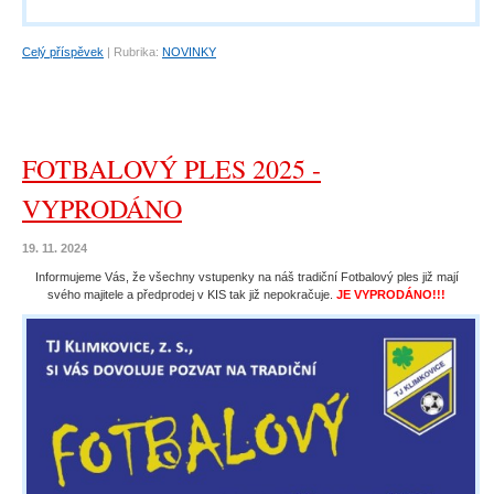
Celý příspěvek
|
Rubrika:
NOVINKY
FOTBALOVÝ PLES 2025 -
VYPRODÁNO
19. 11. 2024
Informujeme Vás, že všechny vstupenky na náš tradiční Fotbalový ples již mají
svého majitele a předprodej v KIS tak již nepokračuje.
JE VYPRODÁNO!!!