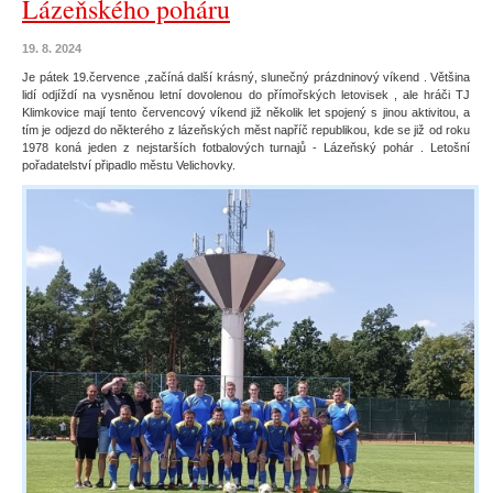
Lázeňského poháru
19. 8. 2024
Je pátek 19.července ,začíná další krásný, slunečný prázdninový víkend . Většina
lidí odjíždí na vysněnou letní dovolenou do přímořských letovisek , ale hráči TJ
Klimkovice mají tento červencový víkend již několik let spojený s jinou aktivitou, a
tím je odjezd do některého z lázeňských měst napříč republikou, kde se již od roku
1978 koná jeden z nejstarších fotbalových turnajů - Lázeňský pohár . Letošní
pořadatelství připadlo městu Velichovky.