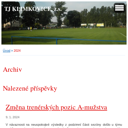
TJ KLIMKOVICE, z.s.
Úvod
»
2024
Archiv
Nalezené příspěvky
Změna trenérských pozic A-mužstva
9. 1. 2024
V návaznosti na neuspokojivé výsledky z podzimní části sezóny došlo u týmu