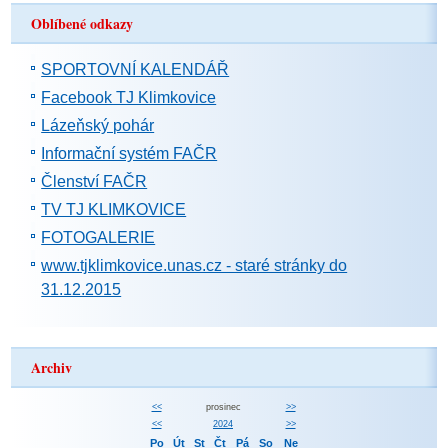
Oblíbené odkazy
SPORTOVNÍ KALENDÁŘ
Facebook TJ Klimkovice
Lázeňský pohár
Informační systém FAČR
Členství FAČR
TV TJ KLIMKOVICE
FOTOGALERIE
www.tjklimkovice.unas.cz - staré stránky do
31.12.2015
Archiv
<<
prosinec
>>
<<
2024
>>
Po
Út
St
Čt
Pá
So
Ne