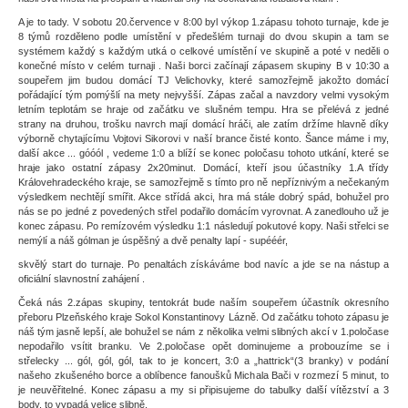
A je to tady. V sobotu 20.července v 8:00 byl výkop 1.zápasu tohoto turnaje, kde je
8 týmů rozděleno podle umístění v předešlém turnaji do dvou skupin a tam se
systémem každý s každým utká o celkové umístění ve skupině a poté v neděli o
konečné místo v celém turnaji . Naši borci začínají zápasem skupiny B v 10:30 a
soupeřem jim budou domácí TJ Velichovky, které samozřejmě jakožto domácí
pořádající tým pomýšlí na mety nejvyšší. Zápas začal a navzdory velmi vysokým
letním teplotám se hraje od začátku ve slušném tempu. Hra se přelévá z jedné
strany na druhou, trošku navrch mají domácí hráči, ale zatím držíme hlavně díky
výborně chytajícímu Vojtovi Sikorovi v naší brance čisté konto. Šance máme i my,
další akce ... góóól , vedeme 1:0 a blíží se konec poločasu tohoto utkání, které se
hraje jako ostatní zápasy 2x20minut. Domácí, kteří jsou účastníky 1.A třídy
Královehradeckého kraje, se samozřejmě s tímto pro ně nepříznivým a nečekaným
výsledkem nechtějí smířit. Akce střídá akci, hra má stále dobrý spád, bohužel pro
nás se po jedné z povedených střel podařilo domácím vyrovnat. A zanedlouho už je
konec zápasu. Po remízovém výsledku 1:1 následují pokutové kopy. Naši střelci se
nemýlí a náš gólman je úspěšný a dvě penalty lapí - supééér,
skvělý start do turnaje. Po penaltách získáváme bod navíc a jde se na nástup a
oficiální slavnostní zahájení .
Čeká nás 2.zápas skupiny, tentokrát bude naším soupeřem účastník okresního
přeboru Plzeňského kraje Sokol Konstantinovy Lázně. Od začátku tohoto zápasu je
náš tým jasně lepší, ale bohužel se nám z několika velmi slibných akcí v 1.poločase
nepodařilo vsítit branku. Ve 2.poločase opět dominujeme a probouzíme se i
střelecky ... gól, gól, gól, tak to je koncert, 3:0 a „hattrick“(3 branky) v podání
našeho zkušeného borce a oblíbence fanoušků Michala Bači v rozmezí 5 minut, to
je neuvěřitelné. Konec zápasu a my si připisujeme do tabulky další vítězství a 3
body, to vypadá velice slibně.