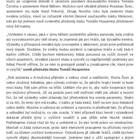
mužů po vzájemné dohodě k ukončení působení dosavadního trenéra Tomáše
Černína s asistentem René Bilíkem. Mužstvo nyní oficiálně přebírá Rostislav Švec,
asistentem mu bude Karel Pokorný. Zkraje Nového roku byla vedením klubu
svolána schůze, které se zúčastnili všichni členové současného kádru Klimkovic,
kde jim byl jménem nově zvoleného předsedy klubu Tomáše Huspeniny představen
nový šéf kabiny.
,,Vzhledem k situaci, jaká v týmu během posledního půlroku panovala, byla změna
asi vysvobozením pro obě strany, to znamená jak pro hráče, tak bývalého trenéra.
Výsledky a přístupová morálka byly srovnatelné s alibismem, proto jsme potřebovali
nový impuls. Doufáme, že změny budou pozitivní a nakopnou hráče a celý klub k
lepším zítřkům. Chtěli bychom klimkovický fotbal posunout na vyšší úroveň ve
všech aspektech, zkvalitnit zázemí klubu a vytvořit co nejpříjemnější podmínky pro
fotbal. Pevně věříme, že se nám to postupně podaří a zrealizujeme cíle, které jsme
si vytyčili,"
uvedl předseda klubu Tomáš Huspenina
.
,,Roli asistenta u A-mužstva přijímám s velkou chutí a natěšením. Rosťa Švec je
velice zkušený fotbalista, jako výhodu vnímám to, že jakožto hrající trenér si bude
moci kluky řídit sám přímo na hřišti. Udělám vše pro to, aby naše kooperace byla
pro mužstvo přínosná. Již na podzim jsem měl možnost vidět pár utkání a musím
říct, že mě výsledky velmi zklamaly, byť předvedená hra snesla parametry. Stojím
si za tím, že tento tým má kvalitu, v kádru je řada kluků, kteří na tom jsou fotbalově
velice dobře. Musíme si sáhnout do svědomí a narovinu si předhodit fakt, že přístup
a odhodlání byl možná to, co nás srazilo. V letní přípravě kluci herně i výsledkově
dokázali předčit týmy z vyšších soutěží a pak přišlo tohle hluché období.
Potřebujeme získat chuť do hry a uvědomit si, že bez tvrdé práce se neodrazíme.
Mančaft si žádá vyburcovat, proto také intenzivně pracujeme na příchodu nových
tváří za účelem zvýšení konkurence. Oslovili jsme již několik hráčů, chtěli bychom
vytvořit nějaký dlouhodobější koncept. Jednáme také o užší spolupráci s jinými