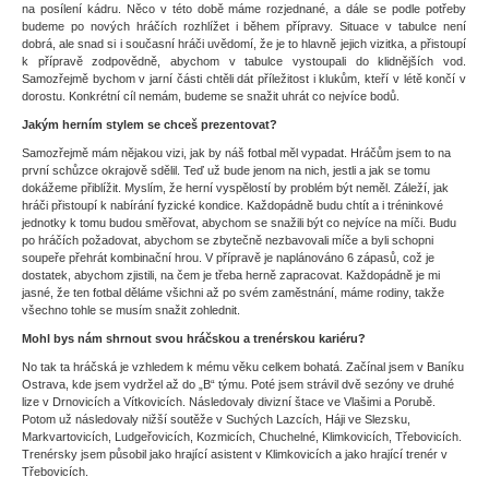
na posílení kádru. Něco v této době máme rozjednané, a dále se podle potřeby
budeme po nových hráčích rozhlížet i během přípravy. Situace v tabulce není
dobrá, ale snad si i současní hráči uvědomí, že je to hlavně jejich vizitka, a přistoupí
k přípravě zodpovědně, abychom v tabulce vystoupali do klidnějších vod.
Samozřejmě bychom v jarní části chtěli dát příležitost i klukům, kteří v létě končí v
dorostu. Konkrétní cíl nemám, budeme se snažit uhrát co nejvíce bodů.
Jakým herním stylem se chceš prezentovat?
Samozřejmě mám nějakou vizi, jak by náš fotbal měl vypadat. Hráčům jsem to na
první schůzce okrajově sdělil. Teď už bude jenom na nich, jestli a jak se tomu
dokážeme přiblížit. Myslím, že herní vyspělostí by problém být neměl. Záleží, jak
hráči přistoupí k nabírání fyzické kondice. Každopádně budu chtít a i tréninkové
jednotky k tomu budou směřovat, abychom se snažili být co nejvíce na míči. Budu
po hráčích požadovat, abychom se zbytečně nezbavovali míče a byli schopni
soupeře přehrát kombinační hrou. V přípravě je naplánováno 6 zápasů, což je
dostatek, abychom zjistili, na čem je třeba herně zapracovat. Každopádně je mi
jasné, že ten fotbal děláme všichni až po svém zaměstnání, máme rodiny, takže
všechno tohle se musím snažit zohlednit.
Mohl bys nám shrnout svou hráčskou a trenérskou kariéru?
No tak ta hráčská je vzhledem k mému věku celkem bohatá. Začínal jsem v Baníku
Ostrava, kde jsem vydržel až do „B“ týmu. Poté jsem strávil dvě sezóny ve druhé
lize v Drnovicích a Vítkovicích. Následovaly divizní štace ve Vlašimi a Porubě.
Potom už následovaly nižší soutěže v Suchých Lazcích, Háji ve Slezsku,
Markvartovicích, Ludgeřovicích, Kozmicích, Chuchelné, Klimkovicích, Třebovicích.
Trenérsky jsem působil jako hrající asistent v Klimkovicích a jako hrající trenér v
Třebovicích.