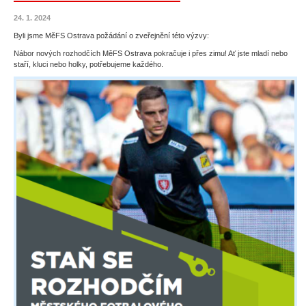
24. 1. 2024
Byli jsme MěFS Ostrava požádání o zveřejnění této výzvy:
Nábor nových rozhodčích MěFS Ostrava pokračuje i přes zimu! Ať jste mladí nebo
staří, kluci nebo holky, potřebujeme každého.