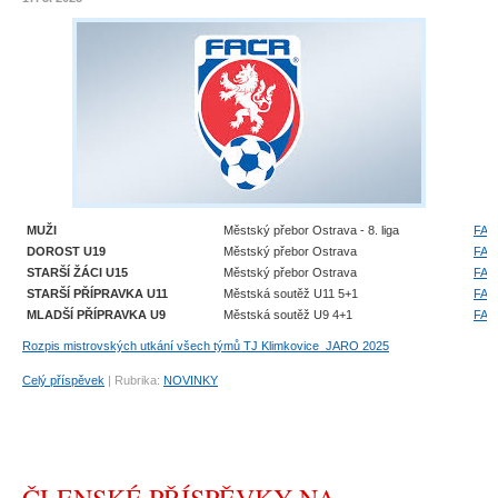
MUŽI
Městský přebor Ostrava - 8. liga
FAČ
DOROST U19
Městský přebor Ostrava
FAČ
STARŠÍ ŽÁCI U15
Městský přebor Ostrava
FAČ
STARŠÍ PŘÍPRAVKA U11
Městská soutěž U11 5+1
FAČ
MLADŠÍ PŘÍPRAVKA U9
Městská soutěž U9 4+1
FAČ
Rozpis mistrovských utkání všech týmů TJ Klimkovice_JARO 2025
Celý příspěvek
|
Rubrika:
NOVINKY