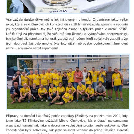
Vše začalo daleko dříve než o inkriminovaném víkendu. Organizace takto velké
akce, která se v Klimkovicích koná jednou za 10 let, si vyžádala spoustu a spoustu
jak organizační práce, tak také zejména osobní a fyzické práce v areálu hřiště.
Určitě stojí za připomenutí, že veškerá tato činnost je vykonávána dobrovolnicky,
bez jakéhokoliv nároku na honorář, za což patří všem, kteří se jakkoliv zapojili, a že
těch dobrovolníku bylo mnoho (viz foto níže), obrovské poděkování. Jmenovat
nelze… aby nikdo nebyl zapomenut.
Přípravy na domácí Lázeňský pohár započaly již někdy na podzim roku 2024, kdy
jsme jako TJ Klimkovice požádali Město Klimkovice, jak o dotaci na samotnou
organizaci turnaje, tak také o dotaci na vydláždění prostor vedle sokolovny. Obě
žádosti nám byly schváleny, tak jsme se mohli vrhnout do práce. Nejvíce starostí