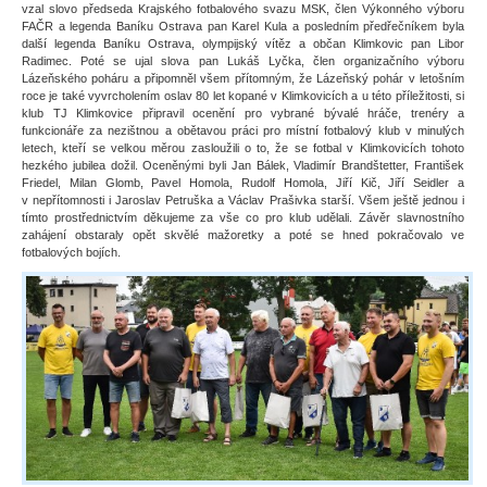
vzal slovo předseda Krajského fotbalového svazu MSK, člen Výkonného výboru
FAČR a legenda Baníku Ostrava pan Karel Kula a posledním předřečníkem byla
další legenda Baníku Ostrava, olympijský vítěz a občan Klimkovic pan Libor
Radimec. Poté se ujal slova pan Lukáš Lyčka, člen organizačního výboru
Lázeňského poháru a připomněl všem přítomným, že Lázeňský pohár v letošním
roce je také vyvrcholením oslav 80 let kopané v Klimkovicích a u této příležitosti, si
klub TJ Klimkovice připravil ocenění pro vybrané bývalé hráče, trenéry a
funkcionáře za nezištnou a obětavou práci pro místní fotbalový klub v minulých
letech, kteří se velkou měrou zasloužili o to, že se fotbal v Klimkovicích tohoto
hezkého jubilea dožil. Oceněnými byli Jan Bálek, Vladimír Brandštetter, František
Friedel, Milan Glomb, Pavel Homola, Rudolf Homola, Jiří Kič, Jiří Seidler a
v nepřítomnosti i Jaroslav Petruška a Václav Prašivka starší. Všem ještě jednou i
tímto prostřednictvím děkujeme za vše co pro klub udělali. Závěr slavnostního
zahájení obstaraly opět skvělé mažoretky a poté se hned pokračovalo ve
fotbalových bojích.