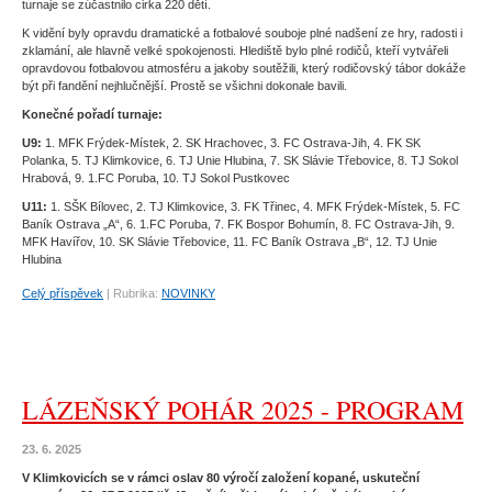
turnaje se zúčastnilo cirka 220 dětí.
K vidění byly opravdu dramatické a fotbalové souboje plné nadšení ze hry, radosti i
zklamání, ale hlavně velké spokojenosti. Hlediště bylo plné rodičů, kteří vytvářeli
opravdovou fotbalovou atmosféru a jakoby soutěžili, který rodičovský tábor dokáže
být při fandění nejhlučnější. Prostě se všichni dokonale bavili.
Konečné pořadí turnaje:
U9:
1. MFK Frýdek-Místek, 2. SK Hrachovec, 3. FC Ostrava-Jih, 4. FK SK
Polanka, 5. TJ Klimkovice, 6. TJ Unie Hlubina, 7. SK Slávie Třebovice, 8. TJ Sokol
Hrabová, 9. 1.FC Poruba, 10. TJ Sokol Pustkovec
U11:
1. SŠK Bílovec, 2. TJ Klimkovice, 3. FK Třinec, 4. MFK Frýdek-Místek, 5. FC
Baník Ostrava „A“, 6. 1.FC Poruba, 7. FK Bospor Bohumín, 8. FC Ostrava-Jih, 9.
MFK Havířov, 10. SK Slávie Třebovice, 11. FC Baník Ostrava „B“, 12. TJ Unie
Hlubina
Celý příspěvek
|
Rubrika:
NOVINKY
LÁZEŇSKÝ POHÁR 2025 - PROGRAM
23. 6. 2025
V Klimkovicích se v rámci oslav 80 výročí založení kopané, uskuteční