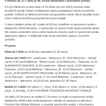
v termínu 26.-27.7.2025 již 48. ročník věhlasného Lázeňského poháru.
Pro tým Klimkovic to letos bude už 24 účast (od roku 2002) na tomto velmi
prestižním turnaji. Potřetí se Klimkovice ujmou pořadatelství tohoto prestižního
podniku. A třikrát se Klimkovicích tento turnaj podařilo vyhrát, třikrát obsadily druhé
místo a třikrát skončili na pomyslné bronzové medaili.
V rámci zahájení poháru již v pátek od 20 hod. proběhne ve sportovním areálu u
fotbalového hřiště diskotéka. V sobotu pak od ranních hodin budou probíhat utkání
dle rozpisu uvedeného výše a večer bude pro všechny opět ve sportovním areálu
připravena zábava. V neděli pak bude turnaj zakončen zápasy o konečné
umístění.
Program:
Pátek 20.7.2025
od 20:00 hod. diskotéka DJ Jiří Hanzl
Sobota 26.7.2025
8:00 Luhačovice – Klimkovice „B“, 8:50 Velichovky – Jánské
Lázně, 9:40 Lázně Bělohrad - Mšené Lázně, 10:30 Klimkovice – Železnice, 11:20
SLAVNOSTNÍ ZAHÁJENÍ, 11:40 Luhačovice - Mšené Lázně, 12:30 Velichovky –
Železnice, 13:20 Lázně Bělohrad - Klimkovice „B“, 14:10 Klimkovice - Jánské
Lázně, 15:00 DOPROVODNÝ PROGRAM, 15:30 Mšené Lázně - Klimkovice „B“,
16:20 Železnice - Jánské Lázně, 17:10 Lázně Bělohrad – Luhačovice, 18:00
Klimkovice – Velichovky, od 20:00 hod. diskotéka DJ Jiří Hanzl
Neděle 27.7.2025
8:30 utkání o 7. místo, 9:30 utkání o 5. místo, 10:30 utkání o 3.
místo, 11:30 finále, 13:00 VYHLÁŠENÍ VÝSLEDKŮ A UKONČENÍ TURNAJE
Od pátku 25.července do neděle 27. července se bude ve sportovním areálu
fotbalového hřiště a jeho okolí pohybovat i několik set sportovců a příznivců.
Prosíme Vás občany Klimkovic a sousedy sportovního areálu, o shovívavost,