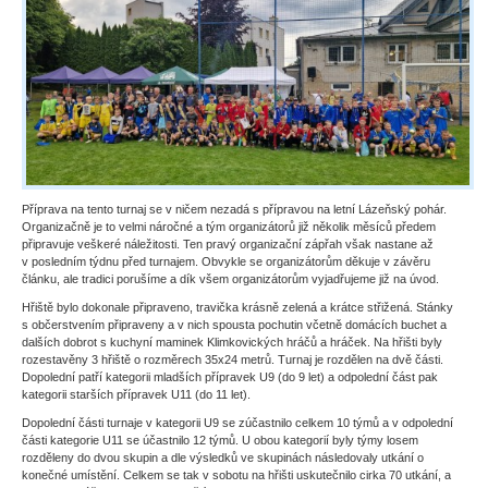
Příprava na tento turnaj se v ničem nezadá s přípravou na letní Lázeňský pohár.
Organizačně je to velmi náročné a tým organizátorů již několik měsíců předem
připravuje veškeré náležitosti. Ten pravý organizační zápřah však nastane až
v posledním týdnu před turnajem. Obvykle se organizátorům děkuje v závěru
článku, ale tradici porušíme a dík všem organizátorům vyjadřujeme již na úvod.
Hřiště bylo dokonale připraveno, travička krásně zelená a krátce střižená. Stánky
s občerstvením připraveny a v nich spousta pochutin včetně domácích buchet a
dalších dobrot s kuchyní maminek Klimkovických hráčů a hráček. Na hřišti byly
rozestavěny 3 hřiště o rozměrech 35x24 metrů. Turnaj je rozdělen na dvě části.
Dopolední patří kategorii mladších přípravek U9 (do 9 let) a odpolední část pak
kategorii starších přípravek U11 (do 11 let).
Dopolední části turnaje v kategorii U9 se zúčastnilo celkem 10 týmů a v odpolední
části kategorie U11 se účastnilo 12 týmů. U obou kategorií byly týmy losem
rozděleny do dvou skupin a dle výsledků ve skupinách následovaly utkání o
konečné umístění. Celkem se tak v sobotu na hřišti uskutečnilo cirka 70 utkání, a