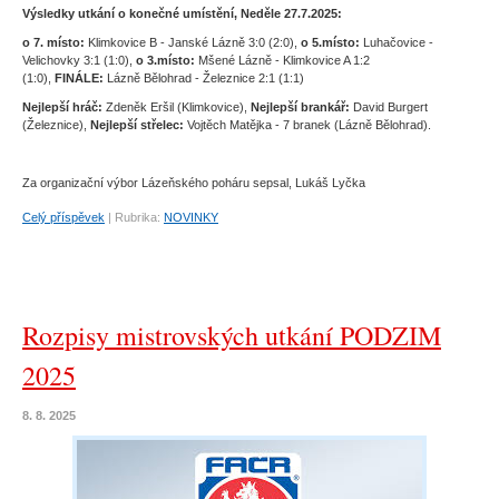
Výsledky utkání o konečné umístění, Neděle 27.7.2025:
o 7. místo:
Klimkovice B - Janské Lázně 3:0 (2:0),
o 5.místo:
Luhačovice -
Velichovky 3:1 (1:0),
o 3.místo:
Mšené Lázně - Klimkovice A 1:2
(1:0),
FINÁLE:
Lázně Bělohrad - Železnice 2:1 (1:1)
Nejlepší hráč:
Zdeněk Eršil (Klimkovice),
Nejlepší brankář:
David Burgert
(Železnice),
Nejlepší střelec:
Vojtěch Matějka - 7 branek (Lázně Bělohrad).
Za organizační výbor Lázeňského poháru sepsal, Lukáš Lyčka
Celý příspěvek
|
Rubrika:
NOVINKY
Rozpisy mistrovských utkání PODZIM
2025
8. 8. 2025