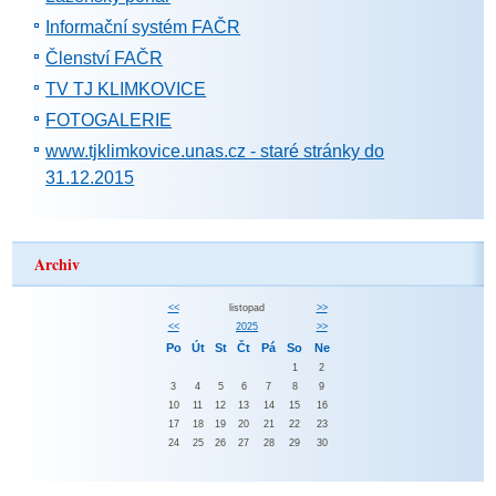
Informační systém FAČR
Členství FAČR
TV TJ KLIMKOVICE
FOTOGALERIE
www.tjklimkovice.unas.cz - staré stránky do
31.12.2015
Archiv
<<
listopad
>>
<<
2025
>>
Po
Út
St
Čt
Pá
So
Ne
1
2
3
4
5
6
7
8
9
10
11
12
13
14
15
16
17
18
19
20
21
22
23
24
25
26
27
28
29
30