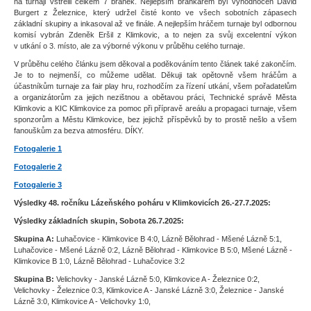
na turnaji vstřelil celkem 7 branek. Nejlepším brankářem byl vyhodnocen David
Burgert z Železnice, který udržel čisté konto ve všech sobotních zápasech
základní skupiny a inkasoval až ve finále. A nejlepším hráčem turnaje byl odbornou
komisí vybrán Zdeněk Eršil z Klimkovic, a to nejen za svůj excelentní výkon
v utkání o 3. místo, ale za výborné výkonu v průběhu celého turnaje.
V průběhu celého článku jsem děkoval a poděkováním tento článek také zakončím.
Je to to nejmenší, co můžeme udělat. Děkuji tak opětovně všem hráčům a
účastníkům turnaje za fair play hru, rozhodčím za řízení utkání, všem pořadatelům
a organizátorům za jejich nezištnou a obětavou práci, Technické správě Města
Klimkovic a KIC Klimkovice za pomoc při přípravě areálu a propagaci turnaje, všem
sponzorům a Městu Klimkovice, bez jejichž příspěvků by to prostě nešlo a všem
fanouškům za bezva atmosféru. DÍKY.
Fotogalerie 1
Fotogalerie 2
Fotogalerie 3
Výsledky 48. ročníku Lázeňského poháru v Klimkovicích 26.-27.7.2025:
Výsledky základních skupin, Sobota 26.7.2025:
Skupina A:
Luhačovice - Klimkovice B 4:0, Lázně Bělohrad - Mšené Lázně 5:1,
Luhačovice - Mšené Lázně 0:2, Lázně Bělohrad - Klimkovice B 5:0, Mšené Lázně -
Klimkovice B 1:0, Lázně Bělohrad - Luhačovice 3:2
Skupina B:
Velichovky - Janské Lázně 5:0, Klimkovice A - Železnice 0:2,
Velichovky - Železnice 0:3, Klimkovice A - Janské Lázně 3:0, Železnice - Janské
Lázně 3:0, Klimkovice A - Velichovky 1:0,