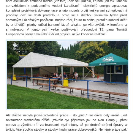
nám asi udělala zmíněná dlažba (viz foto), což se ukázalo, že není jen tak. Musela
se vzhledem k podzemnímu vedení kanalizací i elektrické energie zpracovat
kompletní projektová dokumentace a tato musela projít veškerými schvalovacími
procesy, což se dosti protáhlo, a proto se s dlažbou finišovalo týden před
samotným Lázeňským pohárem. Buďme rádi, že se to stihlo, protože sobotní déšť
by z dřívější plochy udělal bahenní lázeň a takto se vše zvládlo v komfortu a
s noblesou. V tomto patří velké poděkování předsedovi TJ, panu Tomáši
Huspeninovi, který celou akci řídil od projektu až ke konečné realizaci.
Ale dlažba nebyla jediná odvedená práce… do „pucu“ se dával celý areál… od
revitalizace travnatého hřiště (trávník byl připraven jak na Nou Campu), přes
opravu a výměnu sítí za brankami, mytí tribuny až po drobné terénní úpravy a
úklidy. Vše spolklo stovky a stovky hodin práce dobrovolníků. Neméně práce pak