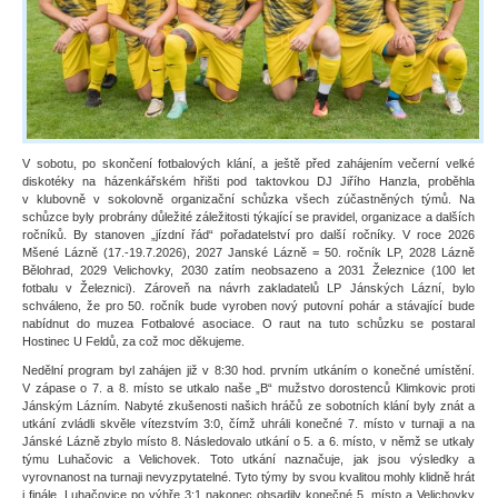
V sobotu, po skončení fotbalových klání, a ještě před zahájením večerní velké
diskotéky na házenkářském hřišti pod taktovkou DJ Jiřího Hanzla, proběhla
v klubovně v sokolovně organizační schůzka všech zúčastněných týmů. Na
schůzce byly probrány důležité záležitosti týkající se pravidel, organizace a dalších
ročníků. By stanoven „jízdní řád“ pořadatelství pro další ročníky. V roce 2026
Mšené Lázně (17.-19.7.2026), 2027 Janské Lázně = 50. ročník LP, 2028 Lázně
Bělohrad, 2029 Velichovky, 2030 zatím neobsazeno a 2031 Železnice (100 let
fotbalu v Železnici). Zároveň na návrh zakladatelů LP Jánských Lázní, bylo
schváleno, že pro 50. ročník bude vyroben nový putovní pohár a stávající bude
nabídnut do muzea Fotbalové asociace. O raut na tuto schůzku se postaral
Hostinec U Feldů, za což moc děkujeme.
Nedělní program byl zahájen již v 8:30 hod. prvním utkáním o konečné umístění.
V zápase o 7. a 8. místo se utkalo naše „B“ mužstvo dorostenců Klimkovic proti
Jánským Lázním. Nabyté zkušenosti našich hráčů ze sobotních klání byly znát a
utkání zvládli skvěle vítezstvím 3:0, čímž uhráli konečné 7. místo v turnaji a na
Jánské Lázně zbylo místo 8. Následovalo utkání o 5. a 6. místo, v němž se utkaly
týmu Luhačovic a Velichovek. Toto utkání naznačuje, jak jsou výsledky a
vyrovnanost na turnaji nevyzpytatelné. Tyto týmy by svou kvalitou mohly klidně hrát
i finále. Luhačovice po výhře 3:1 nakonec obsadily konečné 5. místo a Velichovky