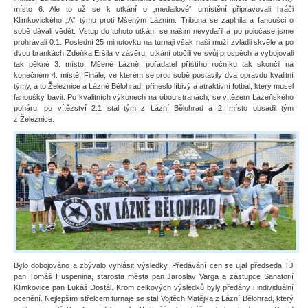
místo 6. Ale to už se k utkání o „medailové“ umístění připravovali hráči
Klimkovického „A“ týmu proti Mšeným Lázním. Tribuna se zaplnila a fanoušci o
sobě dávali vědět. Vstup do tohoto utkání se našim nevydařil a po poločase jsme
prohrávali 0:1. Poslední 25 minutovku na turnaji však naši muži zvládli skvěle a po
dvou brankách Zdeňka Eršila v závěru, utkání otočili ve svůj prospěch a vybojovali
tak pěkné 3. místo. Mšené Lázně, pořadatel příštího ročníku tak skončil na
konečném 4. místě. Finále, ve kterém se proti sobě postavily dva opravdu kvalitní
týmy, a to Železnice a Lázně Bělohrad, přineslo líbivý a atraktivní fotbal, který musel
fanoušky bavit. Po kvalitních výkonech na obou stranách, se vítězem Lázeňského
poháru, po vítězství 2:1 stal tým z Lázní Bělohrad a 2. místo obsadil tým
z Železnice.
Bylo dobojováno a zbývalo vyhlásit výsledky. Předávání cen se ujal předseda TJ
pan Tomáš Huspenina, starosta města pan Jaroslav Varga a zástupce Sanatorií
Klimkovice pan Lukáš Dostál. Krom celkových výsledků byly předány i individuální
ocenění. Nejlepším střelcem turnaje se stal Vojtěch Matějka z Lázní Bělohrad, který