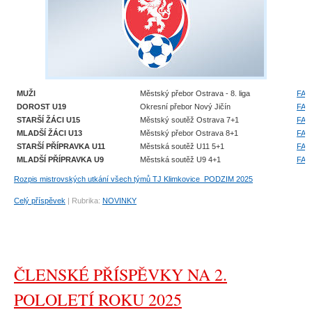
MUŽI
Městský přebor Ostrava - 8. liga
FAČ
DOROST U19
Okresní přebor Nový Jičín
FAČ
STARŠÍ ŽÁCI U15
Městský soutěž Ostrava 7+1
FAČ
MLADŠÍ ŽÁCI U13
Městský přebor Ostrava 8+1
FAČ
STARŠÍ PŘÍPRAVKA U11
Městská soutěž U11 5+1
FAČ
MLADŠÍ PŘÍPRAVKA U9
Městská soutěž U9 4+1
FAČ
Rozpis mistrovských utkání všech týmů TJ Klimkovice_PODZIM 2025
Celý příspěvek
|
Rubrika:
NOVINKY
ČLENSKÉ PŘÍSPĚVKY NA 2.
POLOLETÍ ROKU 2025