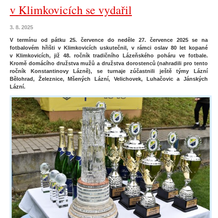
v Klimkovicích se vydařil
3. 8. 2025
V termínu od pátku 25. července do neděle 27. července 2025 se na
fotbalovém hřišti v Klimkovicích uskutečnil, v rámci oslav 80 let kopané
v Klimkovicích, již 48. ročník tradičního Lázeňského poháru ve fotbale.
Kromě domácího družstva mužů a družstva dorostenců (nahradili pro tento
ročník Konstantinovy Lázně), se turnaje zúčastnili ještě týmy Lázní
Bělohrad, Železnice, Mšených Lázní, Velichovek, Luhačovic a Jánských
Lázní.