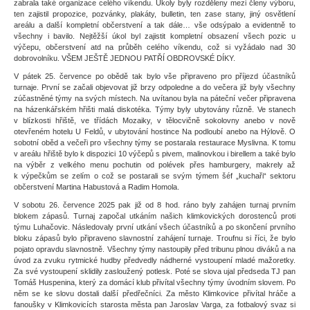
zabrala také organizace celého víkendu. Úkoly byly rozděleny mezi členy výboru,
ten zajistil propozice, pozvánky, plakáty, bulletin, ten zase stany, jiný osvětlení
areálu a další kompletní občerstvení a tak dále… vše odsýpalo a evidentně to
všechny i bavilo. Nejtěžší úkol byl zajistit kompletní obsazení všech pozic u
výčepu, občerstvení atd na průběh celého víkendu, což si vyžádalo nad 30
dobrovolníku. VŠEM JEŠTĚ JEDNOU PATŘÍ OBDROVSKÉ DÍKY.
V pátek 25. července po obědě tak bylo vše připraveno pro příjezd účastníků
turnaje. První se začali objevovat již brzy odpoledne a do večera již byly všechny
zúčastněné týmy na svých místech. Na uvítanou byla na páteční večer připravena
na házenkářském hřišti malá diskotéka. Týmy byly ubytovány různě. Ve stanech
v blízkosti hřiště, ve třídách Mozaiky, v tělocvičně sokolovny anebo v nově
otevřeném hotelu U Feldů, v ubytování hostince Na podloubí anebo na Hýlově. O
sobotní oběd a večeři pro všechny týmy se postarala restaurace Myslivna. K tomu
v areálu hřiště bylo k dispozici 10 výčepů s pivem, malinovkou i birellem a také bylo
na výběr z velkého menu pochutin od polévek přes hamburgery, makrely až
k výpečkům se zelím o což se postarali se svým týmem šéf „kuchaři“ sektoru
občerstvení Martina Habustová a Radim Homola.
V sobotu 26. července 2025 pak již od 8 hod. ráno byly zahájen turnaj prvním
blokem zápasů. Turnaj započal utkáním našich klimkovických dorostenců proti
týmu Luhačovic. Následovaly první utkání všech účastníků a po skončení prvního
bloku zápasů bylo připraveno slavnostní zahájení turnaje. Troufnu si říci, že bylo
pojato opravdu slavnostně. Všechny týmy nastoupily před tribunu plnou diváků a na
úvod za zvuku rytmické hudby předvedly nádherné vystoupení mladé mažoretky.
Za své vystoupení sklidily zasloužený potlesk. Poté se slova ujal předseda TJ pan
Tomáš Huspenina, který za domácí klub přivítal všechny týmy úvodním slovem. Po
něm se ke slovu dostali další předřečníci. Za město Klimkovice přivítal hráče a
fanoušky v Klimkovicích starosta města pan Jaroslav Varga, za fotbalový svaz si