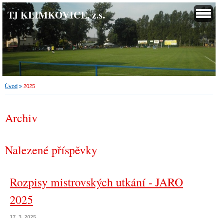
TJ KLIMKOVICE, z.s.
Úvod
»
2025
Archiv
Nalezené příspěvky
Rozpisy mistrovských utkání - JARO
2025
17. 3. 2025