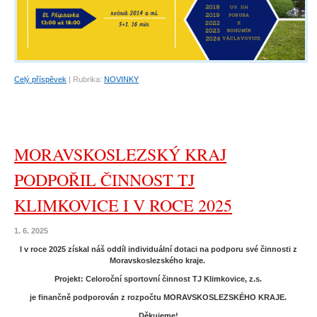
Celý příspěvek
|
Rubrika:
NOVINKY
MORAVSKOSLEZSKÝ KRAJ
PODPOŘIL ČINNOST TJ
KLIMKOVICE I V ROCE 2025
1. 6. 2025
I v roce 2025 získal náš oddíl individuální dotaci na podporu své činnosti z
Moravskoslezského kraje.
Projekt: Celoroční sportovní činnost TJ Klimkovice, z.s.
je finančně podporován z rozpočtu MORAVSKOSLEZSKÉHO KRAJE.
Děkujeme!