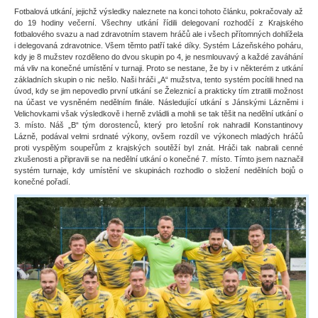
Fotbalová utkání, jejichž výsledky naleznete na konci tohoto článku, pokračovaly až
do 19 hodiny večerní. Všechny utkání řídili delegovaní rozhodčí z Krajského
fotbalového svazu a nad zdravotním stavem hráčů ale i všech přítomných dohlížela
i delegovaná zdravotnice. Všem těmto patří také díky. Systém Lázeňského poháru,
kdy je 8 mužstev rozděleno do dvou skupin po 4, je nesmlouvavý a každé zaváhání
má vliv na konečné umístění v turnaji. Proto se nestane, že by i v některém z utkání
základních skupin o nic nešlo. Naši hráči „A“ mužstva, tento systém pocítili hned na
úvod, kdy se jim nepovedlo první utkání se Železnicí a prakticky tím ztratili možnost
na účast ve vysněném nedělním finále. Následující utkání s Jánskými Lázněmi i
Velichovkami však výsledkově i herně zvládli a mohli se tak těšit na nedělní utkání o
3. místo. Náš „B“ tým dorostenců, který pro letošní rok nahradil Konstantinovy
Lázně, podával velmi srdnaté výkony, ovšem rozdíl ve výkonech mladých hráčů
proti vyspělým soupeřům z krajských soutěží byl znát. Hráči tak nabrali cenné
zkušenosti a připravili se na nedělní utkání o konečné 7. místo. Tímto jsem naznačil
systém turnaje, kdy umístění ve skupinách rozhodlo o složení nedělních bojů o
konečné pořadí.