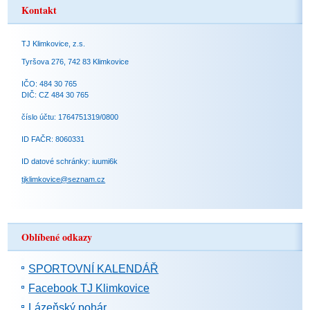
Kontakt
TJ Klimkovice, z.s.
Tyršova 276, 742 83 Klimkovice
IČO: 484 30 765
DIČ: CZ 484 30 765
číslo účtu: 1764751319/0800
ID FAČR: 8060331
ID datové schránky: iuumi6k
tjklimkovice@seznam.cz
Oblíbené odkazy
SPORTOVNÍ KALENDÁŘ
Facebook TJ Klimkovice
Lázeňský pohár