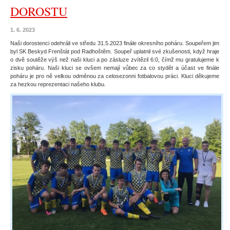
DOROSTU
1. 6. 2023
Naši dorostenci odehráli ve středu 31.5.2023 finále okresního poháru. Soupeřem jim
byl SK Beskyd Frenštát pod Radhoštěm. Soupeř uplatnil své zkušenosti, když hraje
o dvě soutěže výš než naši kluci a po zásluze zvítězil 6:0, čímž mu gratulujeme k
zisku poháru. Naši kluci se ovšem nemají vůbec za co stydět a účast ve finále
poháru je pro ně velkou odměnou za celosezonni fotbalovou práci. Kluci děkujeme
za hezkou reprezentaci našeho klubu.