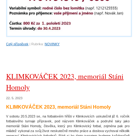
Celý příspěvek
|
Rubrika:
NOVINKY
KLIMKOVÁČEK 2023, memoriál Stáni
Homoly
Portrét
22. 5. 2023
KLIMKOVÁČEK 2023, memoriál Stáni Homoly
V sobotu 20.5.2023 se, na fotbalovém hřišti v Klimkovicích uskutečnil již 6. ročník
fotbalového turnaje přípravek, pod názvem Klimkováček a podruhé taky jako
memoriál Stáni Homoly, člověka, který pro Klimkovický fotbal, zejména pak pro
mládež vykonal za svůj život neskutečně mnoho práce a doslova vychoval několik
generací Klimkovických fotbalistů. Rádi si ho tímto turnajem budeme každoročně