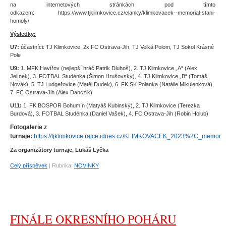
na internetových stránkách pod tímto
odkazem: https://www.tjklimkovice.cz/clanky/klimkovacek--memorial-stani-
homoly/
Výsledky:
U7:
účastníci: TJ Klimkovice, 2x FC Ostrava-Jih, TJ Velká Polom, TJ Sokol Krásné
Pole
U9:
1. MFK Havířov (nejlepší hráč Patrik Dluhoš), 2. TJ Klimkovice „A“ (Alex
Jelínek), 3. FOTBAL Studénka (Šimon Hrušovský), 4. TJ Klimkovice „B“ (Tomáš
Novák), 5. TJ Ludgeřovice (Matěj Dudek), 6. FK SK Polanka (Natálie Mikulenková),
7. FC Ostrava-Jih (Alex Danczik)
U11:
1. FK BOSPOR Bohumín (Matyáš Kubinský), 2. TJ Klimkovice (Terezka
Burdová), 3. FOTBAL Studénka (Daniel Vašek), 4. FC Ostrava-Jih (Robin Holub)
Fotogalerie z
turnaje:
https://tjklimkovice.rajce.idnes.cz/KLIMKOVACEK_2023%2C_memoria
Za organizátory turnaje, Lukáš Lyčka
Celý příspěvek
|
Rubrika:
NOVINKY
FINÁLE OKRESNÍHO POHÁRU