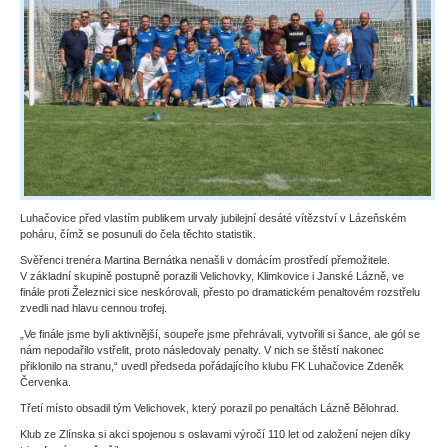
Luhačovice před vlastím publikem urvaly jubilejní desáté vítězství v Lázeňském
poháru, čímž se posunuli do čela těchto statistik.
Svěřenci trenéra Martina Bernátka nenašli v domácím prostředí přemožitele.
V základní skupině postupně porazili Velichovky, Klimkovice i Janské Lázně, ve
finále proti Železnici sice neskórovali, přesto po dramatickém penaltovém rozstřelu
zvedli nad hlavu cennou trofej.
„Ve finále jsme byli aktivnější, soupeře jsme přehrávali, vytvořili si šance, ale gól se
nám nepodařilo vstřelit, proto následovaly penalty. V nich se štěstí nakonec
přiklonilo na stranu,“ uvedl předseda pořádajícího klubu FK Luhačovice Zdeněk
Červenka.
Třetí místo obsadil tým Velichovek, který porazil po penaltách Lázně Bělohrad.
Klub ze Zlínska si akci spojenou s oslavami výročí 110 let od založení nejen díky