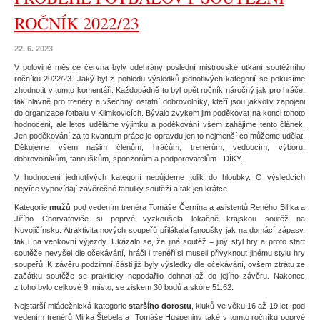
ROČNÍK 2022/23
22. 6. 2023
V polovině měsíce června byly odehrány poslední mistrovské utkání soutěžního
ročníku 2022/23. Jaký byl z pohledu výsledků jednotlivých kategorií se pokusíme
zhodnotit v tomto komentáři. Každopádně to byl opět ročník náročný jak pro hráče,
tak hlavně pro trenéry a všechny ostatní dobrovolníky, kteří jsou jakkoliv zapojeni
do organizace fotbalu v Klimkovicích. Bývalo zvykem jim poděkovat na konci tohoto
hodnocení, ale letos uděláme výjimku a poděkování všem zahájíme tento článek.
Jen poděkování za to kvantum práce je opravdu jen to nejmenší co můžeme udělat.
Děkujeme všem našim členům, hráčům, trenérům, vedoucím, výboru,
dobrovolníkům, fanouškům, sponzorům a podporovatelům - DÍKY.
V hodnocení jednotlivých kategorií nepůjdeme tolik do hloubky. O výsledcích
nejvíce vypovídají závěrečné tabulky soutěží a tak jen krátce.
Kategorie
mužů
pod vedením trenéra Tomáše Černína a asistentů Reného Bilíka a
Jiřího Chorvatoviče si poprvé vyzkoušela lokačně krajskou soutěž na
Novojičínsku. Atraktivita nových soupeřů přilákala fanoušky jak na domácí zápasy,
tak i na venkovní výjezdy. Ukázalo se, že jiná soutěž = jiný styl hry a proto start
soutěže nevyšel dle očekávání, hráči i trenéři si museli přivyknout jinému stylu hry
soupeřů. K závěru podzimní části již byly výsledky dle očekávání, ovšem ztrátu ze
začátku soutěže se prakticky nepodařilo dohnat až do jejího závěru. Nakonec
z toho bylo celkové 9. místo, se ziskem 30 bodů a skóre 51:62.
Nejstarší mládežnická kategorie
staršího dorostu
, kluků ve věku 16 až 19 let, pod
vedením trenérů Mirka Štebela a Tomáše Huspeniny také v tomto ročníku poprvé