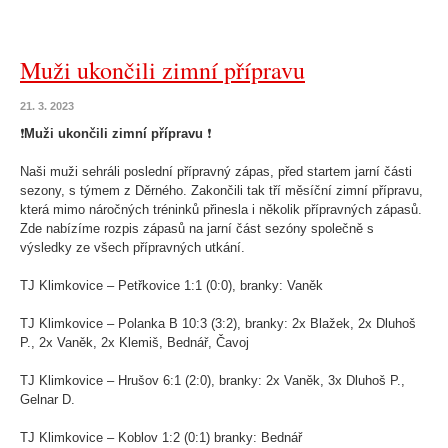
Muži ukončili zimní přípravu
21. 3. 2023
❗️
Muži ukončili zimní přípravu
❗️
Naši muži sehráli poslední přípravný zápas, před startem jarní části
sezony, s týmem z Děrného. Zakončili tak tří měsíční zimní přípravu,
která mimo náročných tréninků přinesla i několik přípravných zápasů.
Zde nabízíme rozpis zápasů na jarní část sezóny společně s
výsledky ze všech přípravných utkání.
TJ Klimkovice – Petřkovice 1:1 (0:0), branky: Vaněk
TJ Klimkovice – Polanka B 10:3 (3:2), branky: 2x Blažek, 2x Dluhoš
P., 2x Vaněk, 2x Klemiš, Bednář, Čavoj
TJ Klimkovice – Hrušov 6:1 (2:0), branky: 2x Vaněk, 3x Dluhoš P.,
Gelnar D.
TJ Klimkovice – Koblov 1:2 (0:1) branky: Bednář