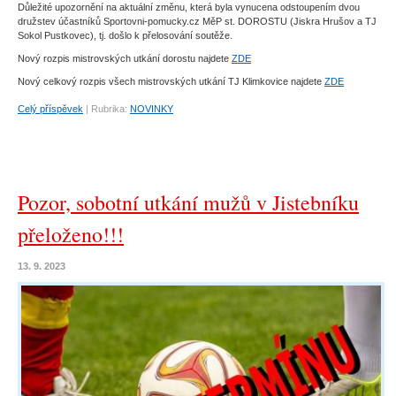
Důležité upozornění na aktuální změnu, která byla vynucena odstoupením dvou
družstev účastníků Sportovni-pomucky.cz MěP st. DOROSTU (Jiskra Hrušov a TJ
Sokol Pustkovec), tj. došlo k přelosování soutěže.
Nový rozpis mistrovských utkání dorostu najdete
ZDE
Nový celkový rozpis všech mistrovských utkání TJ Klimkovice najdete
ZDE
Celý příspěvek
|
Rubrika:
NOVINKY
Pozor, sobotní utkání mužů v Jistebníku
přeloženo!!!
13. 9. 2023