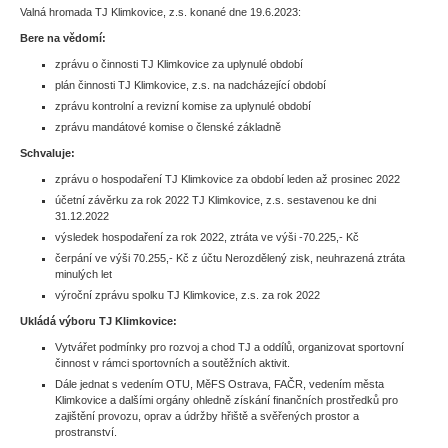
Valná hromada TJ Klimkovice, z.s. konané dne 19.6.2023:
Bere na vědomí:
zprávu o činnosti TJ Klimkovice za uplynulé období
plán činnosti TJ Klimkovice, z.s. na nadcházející období
zprávu kontrolní a revizní komise za uplynulé období
zprávu mandátové komise o členské základně
Schvaluje:
zprávu o hospodaření TJ Klimkovice za období leden až prosinec 2022
účetní závěrku za rok 2022 TJ Klimkovice, z.s. sestavenou ke dni
31.12.2022
výsledek hospodaření za rok 2022, ztráta ve výši -70.225,- Kč
čerpání ve výši 70.255,- Kč z účtu Nerozdělený zisk, neuhrazená ztráta
minulých let
výroční zprávu spolku TJ Klimkovice, z.s. za rok 2022
Ukládá výboru TJ Klimkovice:
Vytvářet podmínky pro rozvoj a chod TJ a oddílů, organizovat sportovní
činnost v rámci sportovních a soutěžních aktivit.
Dále jednat s vedením OTU, MěFS Ostrava, FAČR, vedením města
Klimkovice a dalšími orgány ohledně získání finančních prostředků pro
zajištění provozu, oprav a údržby hřiště a svěřených prostor a
prostranství.