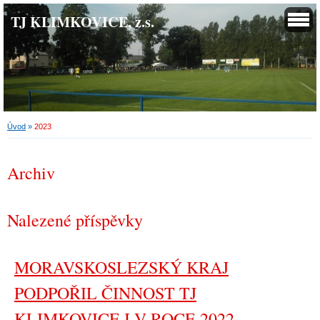
TJ KLIMKOVICE, z.s.
Úvod
»
2023
Archiv
Nalezené příspěvky
MORAVSKOSLEZSKÝ KRAJ
PODPOŘIL ČINNOST TJ
KLIMKOVICE I V ROCE 2022