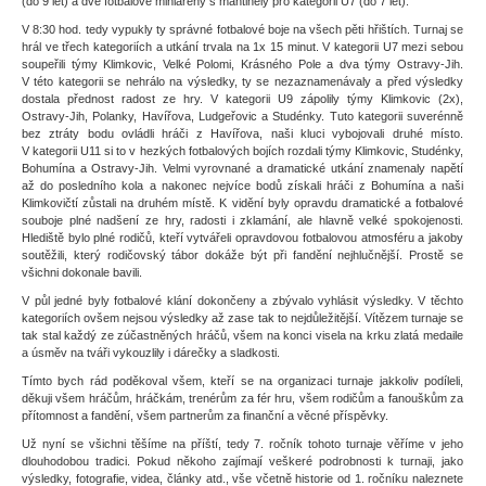
(do 9 let) a dvě fotbalové miniarény s mantinely pro kategorii U7 (do 7 let).
V 8:30 hod. tedy vypukly ty správné fotbalové boje na všech pěti hřištích. Turnaj se
hrál ve třech kategoriích a utkání trvala na 1x 15 minut. V kategorii U7 mezi sebou
soupeřili týmy Klimkovic, Velké Polomi, Krásného Pole a dva týmy Ostravy-Jih.
V této kategorii se nehrálo na výsledky, ty se nezaznamenávaly a před výsledky
dostala přednost radost ze hry. V kategorii U9 zápolily týmy Klimkovic (2x),
Ostravy-Jih, Polanky, Havířova, Ludgeřovic a Studénky. Tuto kategorii suverénně
bez ztráty bodu ovládli hráči z Havířova, naši kluci vybojovali druhé místo.
V kategorii U11 si to v hezkých fotbalových bojích rozdali týmy Klimkovic, Studénky,
Bohumína a Ostravy-Jih. Velmi vyrovnané a dramatické utkání znamenaly napětí
až do posledního kola a nakonec nejvíce bodů získali hráči z Bohumína a naši
Klimkovičtí zůstali na druhém místě. K vidění byly opravdu dramatické a fotbalové
souboje plné nadšení ze hry, radosti i zklamání, ale hlavně velké spokojenosti.
Hlediště bylo plné rodičů, kteří vytvářeli opravdovou fotbalovou atmosféru a jakoby
soutěžili, který rodičovský tábor dokáže být při fandění nejhlučnější. Prostě se
všichni dokonale bavili.
V půl jedné byly fotbalové klání dokončeny a zbývalo vyhlásit výsledky. V těchto
kategoriích ovšem nejsou výsledky až zase tak to nejdůležitější. Vítězem turnaje se
tak stal každý ze zúčastněných hráčů, všem na konci visela na krku zlatá medaile
a úsměv na tváři vykouzlily i dárečky a sladkosti.
Tímto bych rád poděkoval všem, kteří se na organizaci turnaje jakkoliv podíleli,
děkuji všem hráčům, hráčkám, trenérům za fér hru, všem rodičům a fanouškům za
přítomnost a fandění, všem partnerům za finanční a věcné příspěvky.
Už nyní se všichni těšíme na příští, tedy 7. ročník tohoto turnaje věříme v jeho
dlouhodobou tradici. Pokud někoho zajímají veškeré podrobnosti k turnaji, jako
výsledky, fotografie, videa, články atd., vše včetně historie od 1. ročníku naleznete