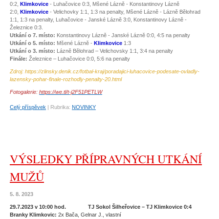
0:2,
Klimkovice
- Luhačovice 0:3, Mšené Lázně - Konstantinovy Lázně
2:0,
Klimkovice
- Velichovky 1:1, 1:3 na penalty, Mšené Lázně - Lázně Bělohrad
1:1, 1:3 na penalty, Luhačovice - Janské Lázně 3:0, Konstantinovy Lázně -
Železnice 0:3.
Utkání o 7. místo:
Konstantinovy Lázně - Janské Lázně 0:0, 4:5 na penalty
Utkání o 5. místo:
Mšené Lázně -
Klimkovice
1:3
Utkání o 3. místo:
Lázně Bělohrad – Velichovsky 1:1, 3:4 na penalty
Finále:
Železnice – Luhačovice 0:0, 5:6 na penalty
Zdroj: https://zlinsky.denik.cz/fotbal-kraj/poradajici-luhacovice-podesate-ovladly-
lazensky-pohar-finale-rozhodly-penalty-20.html
Fotogalerie:
https://we.tl/t-j2F51PETLW
Celý příspěvek
|
Rubrika:
NOVINKY
VÝSLEDKY PŘÍPRAVNÝCH UTKÁNÍ
MUŽŮ
5. 8. 2023
29.7.2023 v 10:00 hod. TJ Sokol Šilheřovice – TJ Klimkovice 0:4
Branky Klimkovic:
2x Bača, Gelnar J., vlastní