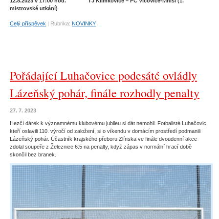
12.8.2023 v 17:00 hod. TJ Klimkovice – FC Vlčovice-Mniší (1.
mistrovské utkání)
Celý příspěvek
|
Rubrika:
NOVINKY
Pořádající Luhačovice podesáté ovládly
Lázeňský pohár, finále rozhodly penalty
27. 7. 2023
Hezčí dárek k významnému klubovému jubileu si dát nemohli. Fotbalisté Luhačovic,
kteří oslavili 110. výročí od založení, si o víkendu v domácím prostředí podmanili
Lázeňský pohár. Účastník krajského přeboru Zlínska ve finále dvoudenní akce
zdolal soupeře z Železnice 6:5 na penalty, když zápas v normální hrací době
skončil bez branek.