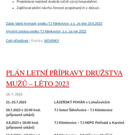
Projednávat nejméně dvakrát ročně vývoj hospodaření.
Zajišťovat plnění návrhu činností projednaných v diskuzi.
Zápis Valné hromady spolku TJ Klimkovice, z.s. ze dne 19.6.2023
Výroční zpráva spolku TJ Klimkovice, z.s. za rok 2022
Celý příspěvek
|
Rubrika:
NOVINKY
PLÁN LETNÍ PŘÍPRAVY DRUŽSTVA
MUŽŮ – LÉTO 2023
19. 7. 2023
21.-23.7.2023 LÁZEŇSKÝ POHÁR v Luhačovicích
29.7.2023 v 10:00 hod. TJ Sokol Šilheřovice – TJ Klimkovice
(přípravné utkání)
4.8.2023 v 18:00 hod. TJ Klimkovice – TJ HEPO Petřvald u Karviné
(přípravné utkání)