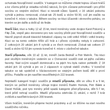
ochutnala Novojičínské soutěže. V kategorii se můžeme chlubit hojnou účasti hráčů
a ke všemu ještě je skladba ročníků taková, že tým zůstane pohromadě i pro příští
sezónu ve stejném složení. Kluci si nevedli vůbec špatně, z 16 utkání polovinu
vyhráli a jednou remizovali, získali tak 25 bodů a skóre 50:30, což jim stačilo na
konečné 4. místo v tabulce. Během sezóny se kluci účastnili i okresního poháru, ve
kterém se jim dařilo a došli až do finále.
Starší žáci
, kluci a holky 12 až 15 let, které trenérsky vede dvojice Karel Pokorný a
Filip Žák, stejně jako dorostenci pro tuto sezóny přešli pod Novojičínské soutěže a
hlavně poprvé okusili klasické fotbalové zápasy na celé velké hřiště i velké branky.
Kluci se na tomto velkém hřišti učí hrát a i přesto výsledky nebyly k zahození.
Z celkových 20 utkání jich 8 vyhráli a ve třech remizovali. Získali tak celkem 27
bodů a skóre 62:53 jim vyneslo konečné 4. místo v závěrečné tabulce.
Starší přípravka
, věk 10 až 11 let, trenéři Jarda Bednář a Petr Mahrík. Tito kluci
pod skvělým trenérským vedením se v Ostravské soutěži stali od jejího začátku
favority. Nad svými soupeři dominovali a na jejich hru byla radost pohledět. Z 18
utkání jich 16 vyhráli a jen ve 2 zápasech si vybrali slabší chvilku. V konečné
tabulce se tak společně s Václavovicemi se stejným počtem bodů dělí o první
příčku. Podařilo se jim nastřílet neuvěřitelných 222 branek.
Nejmladší kategorií hrající soutěže je
mladší přípravka
, děti ve věku 8 a 9 let,
kterým se pečlivě trenérsky věnuje trojice trenérů Radim Homola, Petr Bálek a
David Hošák, pod tyto trenéry ještě spadá kategorie před-přípravka, děti 5-7 let,
které ještě nehrají soutěže. Mladší přípravka odehrála 21 utkání, v nichž 7 krát
zvítězili a nastříleli krásných 200 branek.
Všem hráčům, trenérům přejeme hezké prázdniny a už se těšíme na start nového
soutěžního ročníku.