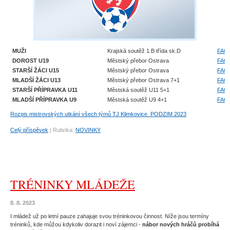
MUŽI
Krajská soutěž 1.B třída sk.D
FAČ
DOROST U19
Městský přebor Ostrava
FAČ
STARŠÍ ŽÁCI U15
Městský přebor Ostrava
FAČ
MLADŠÍ ŽÁCI U13
Městský přebor Ostrava 7+1
FAČ
STARŠÍ PŘÍPRAVKA U11
Městská soutěž U11 5+1
FAČ
MLADŠÍ PŘÍPRAVKA U9
Městská soutěž U9 4+1
FAČ
Rozpis mistrovských utkání všech týmů TJ Klimkovice_PODZIM 2023
Celý příspěvek
|
Rubrika:
NOVINKY
TRÉNINKY MLÁDEŽE
8. 8. 2023
I mládež už po letní pauze zahajuje svou tréninkovou činnost. Níže jsou termíny
tréninků, kde můžou kdykoliv dorazit i noví zájemci -
nábor nových hráčů probíhá