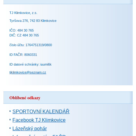
TJ Klimkovice, z.s.
Tyršova 276, 742 83 Klimkovice
IČO: 484 30 765
DIČ: CZ 484 30 765
číslo účtu: 1764751319/0800
ID FAČR: 8060331
ID datové schránky: iuumi6k
tjklimkovice@seznam.cz
Oblíbené odkazy
SPORTOVNÍ KALENDÁŘ
Facebook TJ Klimkovice
Lázeňský pohár