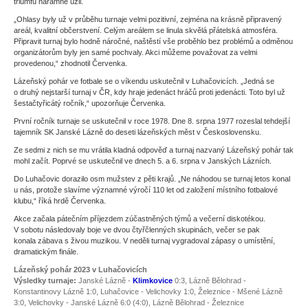
triumfu náramně užil.
„Ohlasy byly už v průběhu turnaje velmi pozitivní, zejména na krásně připravený
areál, kvalitní občerstvení. Celým areálem se linula skvělá přátelská atmosféra.
Připravit turnaj bylo hodně náročné, naštěstí vše proběhlo bez problémů a odměnou
organizátorům byly jen samé pochvaly. Akci můžeme považovat za velmi
provedenou,“ zhodnotil Červenka.
Lázeňský pohár ve fotbale se o víkendu uskutečnil v Luhačovicích. „Jedná se
o druhý nejstarší turnaj v ČR, kdy hraje jedenáct hráčů proti jedenácti. Toto byl už
šestačtyřicátý ročník,“ upozorňuje Červenka.
První ročník turnaje se uskutečnil v roce 1978. Dne 8. srpna 1977 rozeslal tehdejší
tajemník SK Janské Lázně do deseti lázeňských měst v Československu.
Ze sedmi z nich se mu vrátila kladná odpověď a turnaj nazvaný Lázeňský pohár tak
mohl začít. Poprvé se uskutečnil ve dnech 5. a 6. srpna v Janských Lázních.
Do Luhačovic dorazilo osm mužstev z pěti krajů. „Ne náhodou se turnaj letos konal
u nás, protože slavíme významné výročí 110 let od založení místního fotbalové
klubu,“ říká hrdě Červenka.
Akce začala pátečním příjezdem zúčastněných týmů a večerní diskotékou.
V sobotu následovaly boje ve dvou čtyřčlenných skupinách, večer se pak
konala zábava s živou muzikou. V neděli turnaj vygradoval zápasy o umístění,
dramatickým finále.
Lázeňský pohár 2023 v Luhačovicích
Výsledky turnaje:
Janské Lázně -
Klimkovice
0:3, Lázně Bělohrad -
Konstantinovy Lázně 1:0, Luhačovice - Velichovky 1:0, Železnice - Mšené Lázně
3:0, Velichovky - Janské Lázně 6:0 (4:0), Lázně Bělohrad - Železnice