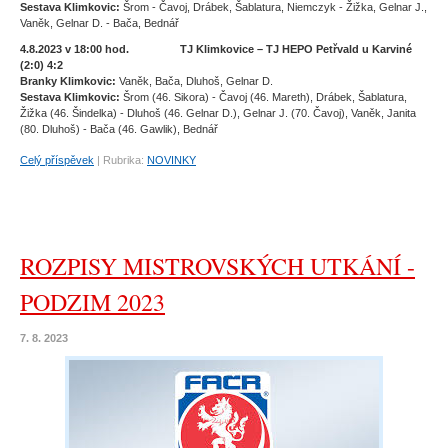
Sestava Klimkovic:
Šrom - Čavoj, Drábek, Šablatura, Niemczyk - Žižka, Gelnar J.,
Vaněk, Gelnar D. - Bača, Bednář
4.8.2023 v 18:00 hod. TJ Klimkovice – TJ HEPO Petřvald u Karviné
(2:0) 4:2
Branky Klimkovic:
Vaněk, Bača, Dluhoš, Gelnar D.
Sestava Klimkovic:
Šrom (46. Sikora) - Čavoj (46. Mareth), Drábek, Šablatura,
Žižka (46. Šindelka) - Dluhoš (46. Gelnar D.), Gelnar J. (70. Čavoj), Vaněk, Janita
(80. Dluhoš) - Bača (46. Gawlik), Bednář
Celý příspěvek
|
Rubrika:
NOVINKY
ROZPISY MISTROVSKÝCH UTKÁNÍ -
PODZIM 2023
7. 8. 2023