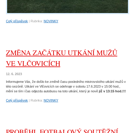
Celý příspěvek
|
Rubrika:
NOVINKY
ZMĚNA ZAČÁTKU UTKÁNÍ MUŽŮ
VE VLČOVICÍCH
12. 6. 2023
Informujeme Vás, že došlo ke změně času posledního mistrovského utkání mužů v
této sezóně. Utkání ve Vlčovicích se odehraje v sobotu 17.6.2023 v 15:00 hod.,
mění se tím i čas odjezdu autobusu na toto utkání, který je nově
již v 13:15 hod.!!!
Celý příspěvek
|
Rubrika:
NOVINKY
PROBĚHL FOTBALOVÝ SOUTĚŽNÍ