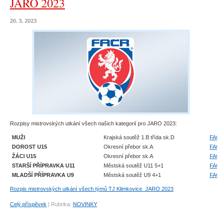
JARO 2023
20. 3. 2023
Rozpisy mistrovských utkání všech našich kategorií pro JARO 2023:
MUŽI
Krajská soutěž 1.B třída sk.D
FAČ
DOROST U15
Okresní přebor sk.A
FAČ
ŽÁCI U15
Okresní přebor sk.A
FAČ
STARŠÍ PŘÍPRAVKA U11
Městská soutěž U11 5+1
FAČ
MLADŠÍ PŘÍPRAVKA U9
Městská soutěž U9 4+1
FAČ
Rozpis mistrovských utkání všech týmů TJ Klimkovice_JARO 2023
Celý příspěvek
|
Rubrika:
NOVINKY