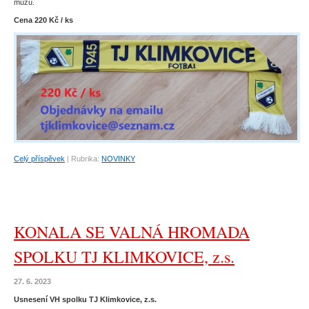
mužů.
Cena 220 Kč / ks
Celý příspěvek
|
Rubrika:
NOVINKY
KONALA SE VALNÁ HROMADA
SPOLKU TJ KLIMKOVICE, z.s.
27. 6. 2023
Usnesení VH spolku TJ Klimkovice, z.s.