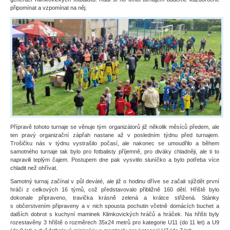
připomínat a vzpomínat na něj.
Přípravě tohoto turnaje se věnuje tým organizátorů již několik měsíců předem, ale
ten pravý organizační zápřah nastane až v posledním týdnu před turnajem.
Trošičku nás v týdnu vystrašilo počasí, ale nakonec se umoudřilo a během
samotného turnaje tak bylo pro fotbalisty příjemně, pro diváky chladněji, ale ti to
napravili teplým čajem. Postupem dne pak vysvitlo sluníčko a bylo potřeba více
chladit než ohřívat.
Samotný turnaj začínal v půl deváté, ale již o hodinu dříve se začali sjíždět první
hráči z celkových 16 týmů, což představovalo přibližně 160 dětí. Hřiště bylo
dokonale připraveno, travička krásně zelená a krátce střižená. Stánky
s občerstvením připraveny a v nich spousta pochutin včetně domácích buchet a
dalších dobrot s kuchyní maminek Klimkovických hráčů a hráček. Na hřišti byly
rozestavěny 3 hřiště o rozměrech 35x24 metrů pro kategorie U11 (do 11 let) a U9