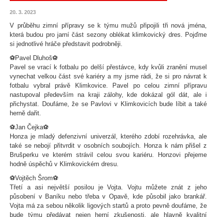
20. 3. 2023
V průběhu zimní přípravy se k týmu mužů připojili tři nová jména,
která budou pro jarní část sezony oblékat klimkovický dres. Pojďme
si jednotlivé hráče představit podrobněji.
⚽️Pavel Dluhoš⚽️
Pavel se vrací k fotbalu po delší přestávce, kdy kvůli zranění musel
vynechat velkou část své kariéry a my jsme rádi, že si pro návrat k
fotbalu vybral právě Klimkovice. Pavel po celou zimní přípravu
nastupoval především na kraji zálohy, kde dokázal gól dát, ale i
přichystat. Doufáme, že se Pavlovi v Klimkovicích bude líbit a také
herně dařit.
⚽️Jan Čejka⚽️
Honza je mladý defenzivní univerzál, kterého zdobí rozehrávka, ale
také se nebojí přitvrdit v osobních soubojích. Honza k nám přišel z
Brušperku ve kterém strávil celou svou kariéru. Honzovi přejeme
hodně úspěchů v Klimkovickém dresu.
⚽️Vojtěch Šrom⚽️
Třetí a asi největší posilou je Vojta. Vojtu můžete znát z jeho
působení v Baníku nebo třeba v Opavě, kde působil jako brankář.
Vojta má za sebou několik ligových startů a proto pevně doufáme, že
bude týmu předávat nejen herní zkušenosti, ale hlavně kvalitní