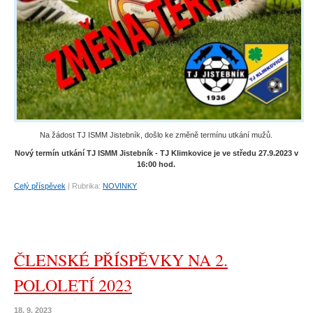
Na žádost TJ ISMM Jistebník, došlo ke změně termínu utkání mužů.
Nový termín utkání TJ ISMM Jistebník - TJ Klimkovice je ve středu 27.9.2023 v
16:00 hod.
Celý příspěvek
|
Rubrika:
NOVINKY
ČLENSKÉ PŘÍSPĚVKY NA 2.
POLOLETÍ 2023
18. 9. 2023