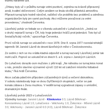
triumfu náramně užil.
„Ohlasy byly už v průběhu turnaje velmi pozitivní, zejména na krásně připravený
areál, kvalitní občerstvení. Celým areálem se linula skvělá přátelská atmosféra.
Připravit turnaj bylo hodně náročné, naštěstí vše proběhlo bez problémů a odměnou
organizátorům byly jen samé pochvaly. Akci můžeme považovat za velmi
provedenou,“ zhodnotil Červenka.
Lázeňský pohár ve fotbale se o víkendu uskutečnil v Luhačovicích. „Jedná se
o druhý nejstarší turnaj v ČR, kdy hraje jedenáct hráčů proti jedenácti. Toto byl už
šestačtyřicátý ročník,“ upozorňuje Červenka.
První ročník turnaje se uskutečnil v roce 1978. Dne 8. srpna 1977 rozeslal tehdejší
tajemník SK Janské Lázně do deseti lázeňských měst v Československu.
Ze sedmi z nich se mu vrátila kladná odpověď a turnaj nazvaný Lázeňský pohár tak
mohl začít. Poprvé se uskutečnil ve dnech 5. a 6. srpna v Janských Lázních.
Do Luhačovic dorazilo osm mužstev z pěti krajů. „Ne náhodou se turnaj letos konal
u nás, protože slavíme významné výročí 110 let od založení místního fotbalové
klubu,“ říká hrdě Červenka.
Akce začala pátečním příjezdem zúčastněných týmů a večerní diskotékou.
V sobotu následovaly boje ve dvou čtyřčlenných skupinách, večer se pak
konala zábava s živou muzikou. V neděli turnaj vygradoval zápasy o umístění,
dramatickým finále.
Lázeňský pohár 2023 v Luhačovicích
Výsledky turnaje:
Janské Lázně -
Klimkovice
0:3, Lázně Bělohrad -
Konstantinovy Lázně 1:0, Luhačovice - Velichovky 1:0, Železnice - Mšené Lázně
3:0, Velichovky - Janské Lázně 6:0 (4:0), Lázně Bělohrad - Železnice