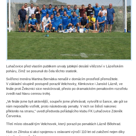
Luhačovice před vlastím publikem urvaly jubilejní desáté vítězství v Lázeňském
poháru, čímž se posunuli do čela těchto statistik.
Svěřenci trenéra Martina Bernátka nenašli v domácím prostředí přemožitele.
V základní skupině postupně porazili Velichovky, Klimkovice i Janské Lázně, ve
finále proti Železnici sice neskórovali, přesto po dramatickém penaltovém rozstřelu
zvedli nad hlavu cennou trofej.
„Ve finále jsme byli aktivnější, soupeře jsme přehrávali, vytvořili si šance, ale gól se
nám nepodařilo vstřelit, proto následovaly penalty. V nich se štěstí nakonec
přiklonilo na stranu,“ uvedl předseda pořádajícího klubu FK Luhačovice Zdeněk
Červenka.
Třetí místo obsadil tým Velichovek, který porazil po penaltách Lázně Bělohrad.
Klub ze Zlínska si akci spojenou s oslavami výročí 110 let od založení nejen díky