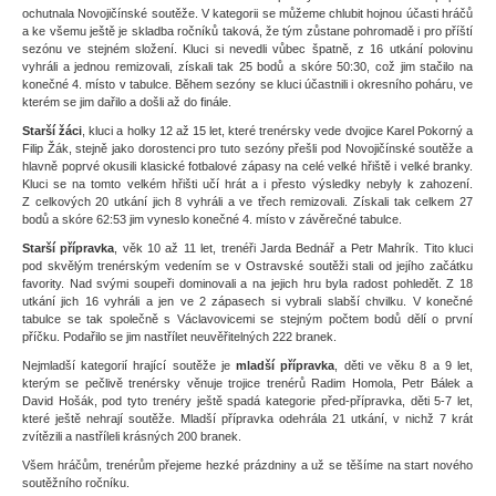
ochutnala Novojičínské soutěže. V kategorii se můžeme chlubit hojnou účasti hráčů
a ke všemu ještě je skladba ročníků taková, že tým zůstane pohromadě i pro příští
sezónu ve stejném složení. Kluci si nevedli vůbec špatně, z 16 utkání polovinu
vyhráli a jednou remizovali, získali tak 25 bodů a skóre 50:30, což jim stačilo na
konečné 4. místo v tabulce. Během sezóny se kluci účastnili i okresního poháru, ve
kterém se jim dařilo a došli až do finále.
Starší žáci
, kluci a holky 12 až 15 let, které trenérsky vede dvojice Karel Pokorný a
Filip Žák, stejně jako dorostenci pro tuto sezóny přešli pod Novojičínské soutěže a
hlavně poprvé okusili klasické fotbalové zápasy na celé velké hřiště i velké branky.
Kluci se na tomto velkém hřišti učí hrát a i přesto výsledky nebyly k zahození.
Z celkových 20 utkání jich 8 vyhráli a ve třech remizovali. Získali tak celkem 27
bodů a skóre 62:53 jim vyneslo konečné 4. místo v závěrečné tabulce.
Starší přípravka
, věk 10 až 11 let, trenéři Jarda Bednář a Petr Mahrík. Tito kluci
pod skvělým trenérským vedením se v Ostravské soutěži stali od jejího začátku
favority. Nad svými soupeři dominovali a na jejich hru byla radost pohledět. Z 18
utkání jich 16 vyhráli a jen ve 2 zápasech si vybrali slabší chvilku. V konečné
tabulce se tak společně s Václavovicemi se stejným počtem bodů dělí o první
příčku. Podařilo se jim nastřílet neuvěřitelných 222 branek.
Nejmladší kategorií hrající soutěže je
mladší přípravka
, děti ve věku 8 a 9 let,
kterým se pečlivě trenérsky věnuje trojice trenérů Radim Homola, Petr Bálek a
David Hošák, pod tyto trenéry ještě spadá kategorie před-přípravka, děti 5-7 let,
které ještě nehrají soutěže. Mladší přípravka odehrála 21 utkání, v nichž 7 krát
zvítězili a nastříleli krásných 200 branek.
Všem hráčům, trenérům přejeme hezké prázdniny a už se těšíme na start nového
soutěžního ročníku.