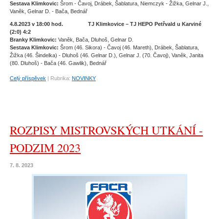
Sestava Klimkovic:
Šrom - Čavoj, Drábek, Šablatura, Niemczyk - Žižka, Gelnar J.,
Vaněk, Gelnar D. - Bača, Bednář
4.8.2023 v 18:00 hod. TJ Klimkovice – TJ HEPO Petřvald u Karviné
(2:0) 4:2
Branky Klimkovic:
Vaněk, Bača, Dluhoš, Gelnar D.
Sestava Klimkovic:
Šrom (46. Sikora) - Čavoj (46. Mareth), Drábek, Šablatura,
Žižka (46. Šindelka) - Dluhoš (46. Gelnar D.), Gelnar J. (70. Čavoj), Vaněk, Janita
(80. Dluhoš) - Bača (46. Gawlik), Bednář
Celý příspěvek
|
Rubrika:
NOVINKY
ROZPISY MISTROVSKÝCH UTKÁNÍ -
PODZIM 2023
7. 8. 2023