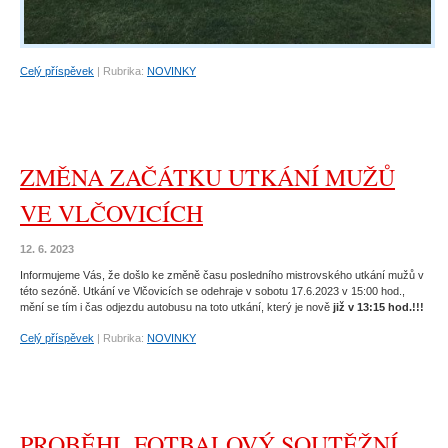
Celý příspěvek
|
Rubrika:
NOVINKY
ZMĚNA ZAČÁTKU UTKÁNÍ MUŽŮ
VE VLČOVICÍCH
12. 6. 2023
Informujeme Vás, že došlo ke změně času posledního mistrovského utkání mužů v
této sezóně. Utkání ve Vlčovicích se odehraje v sobotu 17.6.2023 v 15:00 hod.,
mění se tím i čas odjezdu autobusu na toto utkání, který je nově
již v 13:15 hod.!!!
Celý příspěvek
|
Rubrika:
NOVINKY
PROBĚHL FOTBALOVÝ SOUTĚŽNÍ