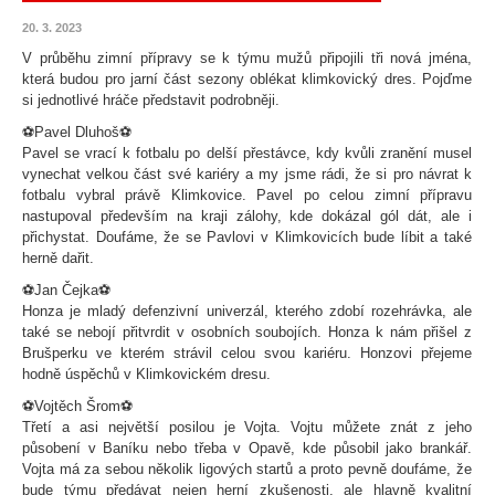
20. 3. 2023
V průběhu zimní přípravy se k týmu mužů připojili tři nová jména,
která budou pro jarní část sezony oblékat klimkovický dres. Pojďme
si jednotlivé hráče představit podrobněji.
⚽️Pavel Dluhoš⚽️
Pavel se vrací k fotbalu po delší přestávce, kdy kvůli zranění musel
vynechat velkou část své kariéry a my jsme rádi, že si pro návrat k
fotbalu vybral právě Klimkovice. Pavel po celou zimní přípravu
nastupoval především na kraji zálohy, kde dokázal gól dát, ale i
přichystat. Doufáme, že se Pavlovi v Klimkovicích bude líbit a také
herně dařit.
⚽️Jan Čejka⚽️
Honza je mladý defenzivní univerzál, kterého zdobí rozehrávka, ale
také se nebojí přitvrdit v osobních soubojích. Honza k nám přišel z
Brušperku ve kterém strávil celou svou kariéru. Honzovi přejeme
hodně úspěchů v Klimkovickém dresu.
⚽️Vojtěch Šrom⚽️
Třetí a asi největší posilou je Vojta. Vojtu můžete znát z jeho
působení v Baníku nebo třeba v Opavě, kde působil jako brankář.
Vojta má za sebou několik ligových startů a proto pevně doufáme, že
bude týmu předávat nejen herní zkušenosti, ale hlavně kvalitní