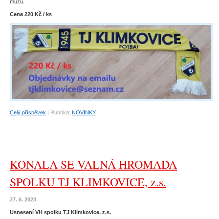
mužů.
Cena 220 Kč / ks
Celý příspěvek
|
Rubrika:
NOVINKY
KONALA SE VALNÁ HROMADA
SPOLKU TJ KLIMKOVICE, z.s.
27. 6. 2023
Usnesení VH spolku TJ Klimkovice, z.s.