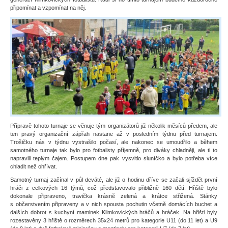
připomínat a vzpomínat na něj.
Přípravě tohoto turnaje se věnuje tým organizátorů již několik měsíců předem, ale
ten pravý organizační zápřah nastane až v posledním týdnu před turnajem.
Trošičku nás v týdnu vystrašilo počasí, ale nakonec se umoudřilo a během
samotného turnaje tak bylo pro fotbalisty příjemně, pro diváky chladněji, ale ti to
napravili teplým čajem. Postupem dne pak vysvitlo sluníčko a bylo potřeba více
chladit než ohřívat.
Samotný turnaj začínal v půl deváté, ale již o hodinu dříve se začali sjíždět první
hráči z celkových 16 týmů, což představovalo přibližně 160 dětí. Hřiště bylo
dokonale připraveno, travička krásně zelená a krátce střižená. Stánky
s občerstvením připraveny a v nich spousta pochutin včetně domácích buchet a
dalších dobrot s kuchyní maminek Klimkovických hráčů a hráček. Na hřišti byly
rozestavěny 3 hřiště o rozměrech 35x24 metrů pro kategorie U11 (do 11 let) a U9