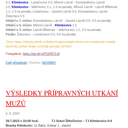
0:2,
Klimkovice
- Luhačovice 0:3, Mšené Lázně - Konstantinovy Lázně
2:0,
Klimkovice
- Velichovky 1:1, 1:3 na penalty, Mšené Lázně - Lázně Bělohrad
1:1, 1:3 na penalty, Luhačovice - Janské Lázně 3:0, Konstantinovy Lázně -
Železnice 0:3.
Utkání o 7. místo:
Konstantinovy Lázně - Janské Lázně 0:0, 4:5 na penalty
Utkání o 5. místo:
Mšené Lázně -
Klimkovice
1:3
Utkání o 3. místo:
Lázně Bělohrad – Velichovsky 1:1, 3:4 na penalty
Finále:
Železnice – Luhačovice 0:0, 5:6 na penalty
Zdroj: https://zlinsky.denik.cz/fotbal-kraj/poradajici-luhacovice-podesate-ovladly-
lazensky-pohar-finale-rozhodly-penalty-20.html
Fotogalerie:
https://we.tl/t-j2F51PETLW
Celý příspěvek
|
Rubrika:
NOVINKY
VÝSLEDKY PŘÍPRAVNÝCH UTKÁNÍ
MUŽŮ
5. 8. 2023
29.7.2023 v 10:00 hod. TJ Sokol Šilheřovice – TJ Klimkovice 0:4
Branky Klimkovic:
2x Bača, Gelnar J., vlastní