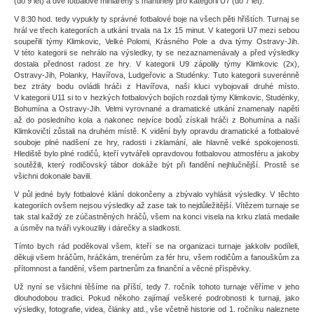
(do 9 let) a dvě fotbalové miniarény s mantinely pro kategorii U7 (do 7 let).
V 8:30 hod. tedy vypukly ty správné fotbalové boje na všech pěti hřištích. Turnaj se
hrál ve třech kategoriích a utkání trvala na 1x 15 minut. V kategorii U7 mezi sebou
soupeřili týmy Klimkovic, Velké Polomi, Krásného Pole a dva týmy Ostravy-Jih.
V této kategorii se nehrálo na výsledky, ty se nezaznamenávaly a před výsledky
dostala přednost radost ze hry. V kategorii U9 zápolily týmy Klimkovic (2x),
Ostravy-Jih, Polanky, Havířova, Ludgeřovic a Studénky. Tuto kategorii suverénně
bez ztráty bodu ovládli hráči z Havířova, naši kluci vybojovali druhé místo.
V kategorii U11 si to v hezkých fotbalových bojích rozdali týmy Klimkovic, Studénky,
Bohumína a Ostravy-Jih. Velmi vyrovnané a dramatické utkání znamenaly napětí
až do posledního kola a nakonec nejvíce bodů získali hráči z Bohumína a naši
Klimkovičtí zůstali na druhém místě. K vidění byly opravdu dramatické a fotbalové
souboje plné nadšení ze hry, radosti i zklamání, ale hlavně velké spokojenosti.
Hlediště bylo plné rodičů, kteří vytvářeli opravdovou fotbalovou atmosféru a jakoby
soutěžili, který rodičovský tábor dokáže být při fandění nejhlučnější. Prostě se
všichni dokonale bavili.
V půl jedné byly fotbalové klání dokončeny a zbývalo vyhlásit výsledky. V těchto
kategoriích ovšem nejsou výsledky až zase tak to nejdůležitější. Vítězem turnaje se
tak stal každý ze zúčastněných hráčů, všem na konci visela na krku zlatá medaile
a úsměv na tváři vykouzlily i dárečky a sladkosti.
Tímto bych rád poděkoval všem, kteří se na organizaci turnaje jakkoliv podíleli,
děkuji všem hráčům, hráčkám, trenérům za fér hru, všem rodičům a fanouškům za
přítomnost a fandění, všem partnerům za finanční a věcné příspěvky.
Už nyní se všichni těšíme na příští, tedy 7. ročník tohoto turnaje věříme v jeho
dlouhodobou tradici. Pokud někoho zajímají veškeré podrobnosti k turnaji, jako
výsledky, fotografie, videa, články atd., vše včetně historie od 1. ročníku naleznete