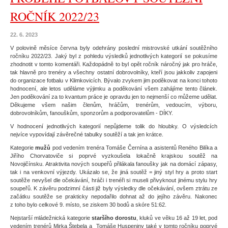
ROČNÍK 2022/23
22. 6. 2023
V polovině měsíce června byly odehrány poslední mistrovské utkání soutěžního
ročníku 2022/23. Jaký byl z pohledu výsledků jednotlivých kategorií se pokusíme
zhodnotit v tomto komentáři. Každopádně to byl opět ročník náročný jak pro hráče,
tak hlavně pro trenéry a všechny ostatní dobrovolníky, kteří jsou jakkoliv zapojeni
do organizace fotbalu v Klimkovicích. Bývalo zvykem jim poděkovat na konci tohoto
hodnocení, ale letos uděláme výjimku a poděkování všem zahájíme tento článek.
Jen poděkování za to kvantum práce je opravdu jen to nejmenší co můžeme udělat.
Děkujeme všem našim členům, hráčům, trenérům, vedoucím, výboru,
dobrovolníkům, fanouškům, sponzorům a podporovatelům - DÍKY.
V hodnocení jednotlivých kategorií nepůjdeme tolik do hloubky. O výsledcích
nejvíce vypovídají závěrečné tabulky soutěží a tak jen krátce.
Kategorie
mužů
pod vedením trenéra Tomáše Černína a asistentů Reného Bilíka a
Jiřího Chorvatoviče si poprvé vyzkoušela lokačně krajskou soutěž na
Novojičínsku. Atraktivita nových soupeřů přilákala fanoušky jak na domácí zápasy,
tak i na venkovní výjezdy. Ukázalo se, že jiná soutěž = jiný styl hry a proto start
soutěže nevyšel dle očekávání, hráči i trenéři si museli přivyknout jinému stylu hry
soupeřů. K závěru podzimní části již byly výsledky dle očekávání, ovšem ztrátu ze
začátku soutěže se prakticky nepodařilo dohnat až do jejího závěru. Nakonec
z toho bylo celkové 9. místo, se ziskem 30 bodů a skóre 51:62.
Nejstarší mládežnická kategorie
staršího dorostu
, kluků ve věku 16 až 19 let, pod
vedením trenérů Mirka Štebela a Tomáše Huspeniny také v tomto ročníku poprvé