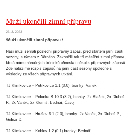
Muži ukončili zimní přípravu
21. 3. 2023
❗️
Muži ukončili zimní přípravu
❗️
Naši muži sehráli poslední přípravný zápas, před startem jarní části
sezony, s týmem z Děrného. Zakončili tak tří měsíční zimní přípravu,
která mimo náročných tréninků přinesla i několik přípravných zápasů.
Zde nabízíme rozpis zápasů na jarní část sezóny společně s
výsledky ze všech přípravných utkání.
TJ Klimkovice – Petřkovice 1:1 (0:0), branky: Vaněk
TJ Klimkovice – Polanka B 10:3 (3:2), branky: 2x Blažek, 2x Dluhoš
P., 2x Vaněk, 2x Klemiš, Bednář, Čavoj
TJ Klimkovice – Hrušov 6:1 (2:0), branky: 2x Vaněk, 3x Dluhoš P.,
Gelnar D.
TJ Klimkovice – Koblov 1:2 (0:1) branky: Bednář