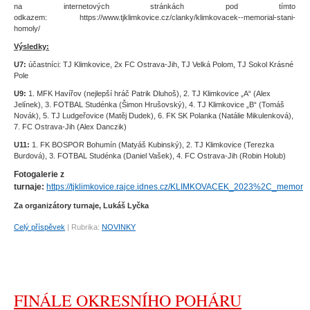
na internetových stránkách pod tímto
odkazem: https://www.tjklimkovice.cz/clanky/klimkovacek--memorial-stani-
homoly/
Výsledky:
U7:
účastníci: TJ Klimkovice, 2x FC Ostrava-Jih, TJ Velká Polom, TJ Sokol Krásné
Pole
U9:
1. MFK Havířov (nejlepší hráč Patrik Dluhoš), 2. TJ Klimkovice „A“ (Alex
Jelínek), 3. FOTBAL Studénka (Šimon Hrušovský), 4. TJ Klimkovice „B“ (Tomáš
Novák), 5. TJ Ludgeřovice (Matěj Dudek), 6. FK SK Polanka (Natálie Mikulenková),
7. FC Ostrava-Jih (Alex Danczik)
U11:
1. FK BOSPOR Bohumín (Matyáš Kubinský), 2. TJ Klimkovice (Terezka
Burdová), 3. FOTBAL Studénka (Daniel Vašek), 4. FC Ostrava-Jih (Robin Holub)
Fotogalerie z
turnaje:
https://tjklimkovice.rajce.idnes.cz/KLIMKOVACEK_2023%2C_memoria
Za organizátory turnaje, Lukáš Lyčka
Celý příspěvek
|
Rubrika:
NOVINKY
FINÁLE OKRESNÍHO POHÁRU