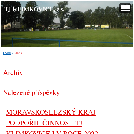
TJ KLIMKOVICE, z.s.
Úvod
»
2023
Archiv
Nalezené příspěvky
MORAVSKOSLEZSKÝ KRAJ
PODPOŘIL ČINNOST TJ
KLIMKOVICE I V ROCE 2022