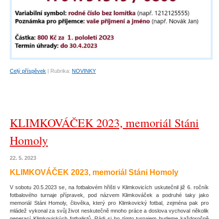
Celý příspěvek
|
Rubrika:
NOVINKY
KLIMKOVÁČEK 2023, memoriál Stáni
Homoly
Portrét
22. 5. 2023
KLIMKOVÁČEK 2023, memoriál Stáni Homoly
V sobotu 20.5.2023 se, na fotbalovém hřišti v Klimkovicích uskutečnil již 6. ročník
fotbalového turnaje přípravek, pod názvem Klimkováček a podruhé taky jako
memoriál Stáni Homoly, člověka, který pro Klimkovický fotbal, zejména pak pro
mládež vykonal za svůj život neskutečně mnoho práce a doslova vychoval několik
generací Klimkovických fotbalistů. Rádi si ho tímto turnajem budeme každoročně