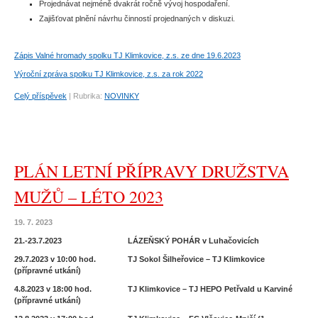
Projednávat nejméně dvakrát ročně vývoj hospodaření.
Zajišťovat plnění návrhu činností projednaných v diskuzi.
Zápis Valné hromady spolku TJ Klimkovice, z.s. ze dne 19.6.2023
Výroční zpráva spolku TJ Klimkovice, z.s. za rok 2022
Celý příspěvek
|
Rubrika:
NOVINKY
PLÁN LETNÍ PŘÍPRAVY DRUŽSTVA
MUŽŮ – LÉTO 2023
19. 7. 2023
21.-23.7.2023 LÁZEŇSKÝ POHÁR v Luhačovicích
29.7.2023 v 10:00 hod. TJ Sokol Šilheřovice – TJ Klimkovice
(přípravné utkání)
4.8.2023 v 18:00 hod. TJ Klimkovice – TJ HEPO Petřvald u Karviné
(přípravné utkání)