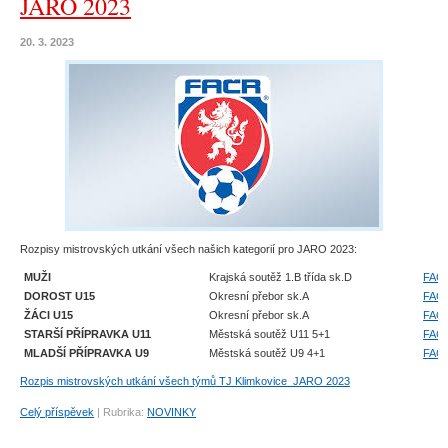
JARO 2023
20. 3. 2023
Rozpisy mistrovských utkání všech našich kategorií pro JARO 2023:
MUŽI
Krajská soutěž 1.B třída sk.D
FAČ
DOROST U15
Okresní přebor sk.A
FAČ
ŽÁCI U15
Okresní přebor sk.A
FAČ
STARŠÍ PŘÍPRAVKA U11
Městská soutěž U11 5+1
FAČ
MLADŠÍ PŘÍPRAVKA U9
Městská soutěž U9 4+1
FAČ
Rozpis mistrovských utkání všech týmů TJ Klimkovice_JARO 2023
Celý příspěvek
|
Rubrika:
NOVINKY