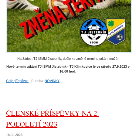
Na žádost TJ ISMM Jistebník, došlo ke změně termínu utkání mužů.
Nový termín utkání TJ ISMM Jistebník - TJ Klimkovice je ve středu 27.9.2023 v
16:00 hod.
Celý příspěvek
|
Rubrika:
NOVINKY
ČLENSKÉ PŘÍSPĚVKY NA 2.
POLOLETÍ 2023
18. 9. 2023