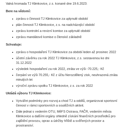
Valná hromada TJ Klimkovice, z.s. konané dne 19.6.2023:
Bere na vědomí:
zprávu o činnosti TJ Klimkovice za uplynulé období
plán činnosti TJ Klimkovice, z.s. na nadcházející období
zprávu kontrolní a revizní komise za uplynulé období
zprávu mandátové komise o členské základně
Schvaluje:
zprávu o hospodaření TJ Klimkovice za období leden až prosinec 2022
účetní závěrku za rok 2022 TJ Klimkovice, z.s. sestavenou ke dni
31.12.2022
výsledek hospodaření za rok 2022, ztráta ve výši -70.225,- Kč
čerpání ve výši 70.255,- Kč z účtu Nerozdělený zisk, neuhrazená ztráta
minulých let
výroční zprávu spolku TJ Klimkovice, z.s. za rok 2022
Ukládá výboru TJ Klimkovice:
Vytvářet podmínky pro rozvoj a chod TJ a oddílů, organizovat sportovní
činnost v rámci sportovních a soutěžních aktivit.
Dále jednat s vedením OTU, MěFS Ostrava, FAČR, vedením města
Klimkovice a dalšími orgány ohledně získání finančních prostředků pro
zajištění provozu, oprav a údržby hřiště a svěřených prostor a
prostranství.