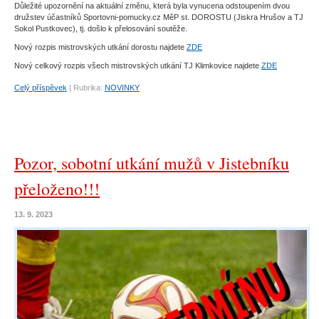
Důležité upozornění na aktuální změnu, která byla vynucena odstoupením dvou
družstev účastníků Sportovni-pomucky.cz MěP st. DOROSTU (Jiskra Hrušov a TJ
Sokol Pustkovec), tj. došlo k přelosování soutěže.
Nový rozpis mistrovských utkání dorostu najdete
ZDE
Nový celkový rozpis všech mistrovských utkání TJ Klimkovice najdete
ZDE
Celý příspěvek
|
Rubrika:
NOVINKY
Pozor, sobotní utkání mužů v Jistebníku
přeloženo!!!
13. 9. 2023