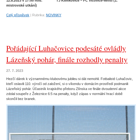
12.8.2023 v 17:00 hod. TJ Klimkovice – FC Vlčovice-Mniší (1.
mistrovské utkání)
Celý příspěvek
|
Rubrika:
NOVINKY
Pořádající Luhačovice podesáté ovládly
Lázeňský pohár, finále rozhodly penalty
27. 7. 2023
Hezčí dárek k významnému klubovému jubileu si dát nemohli. Fotbalisté Luhačovic,
kteří oslavili 110. výročí od založení, si o víkendu v domácím prostředí podmanili
Lázeňský pohár. Účastník krajského přeboru Zlínska ve finále dvoudenní akce
zdolal soupeře z Železnice 6:5 na penalty, když zápas v normální hrací době
skončil bez branek.