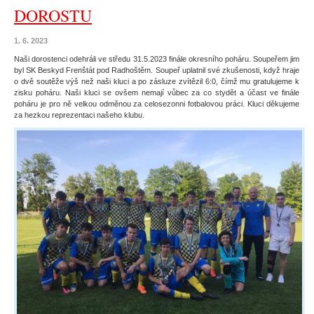
DOROSTU
1. 6. 2023
Naši dorostenci odehráli ve středu 31.5.2023 finále okresního poháru. Soupeřem jim
byl SK Beskyd Frenštát pod Radhoštěm. Soupeř uplatnil své zkušenosti, když hraje
o dvě soutěže výš než naši kluci a po zásluze zvítězil 6:0, čímž mu gratulujeme k
zisku poháru. Naši kluci se ovšem nemají vůbec za co stydět a účast ve finále
poháru je pro ně velkou odměnou za celosezonni fotbalovou práci. Kluci děkujeme
za hezkou reprezentaci našeho klubu.