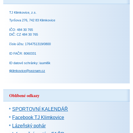
TJ Klimkovice, z.s.
Tyršova 276, 742 83 Klimkovice
IČO: 484 30 765
DIČ: CZ 484 30 765
číslo účtu: 1764751319/0800
ID FAČR: 8060331
ID datové schránky: iuumi6k
tjklimkovice@seznam.cz
Oblíbené odkazy
SPORTOVNÍ KALENDÁŘ
Facebook TJ Klimkovice
Lázeňský pohár