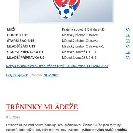
MUŽI
Krajská soutěž 1.B třída sk.D
FAČ
DOROST U19
Městský přebor Ostrava
FAČ
STARŠÍ ŽÁCI U15
Městský přebor Ostrava
FAČ
MLADŠÍ ŽÁCI U13
Městský přebor Ostrava 7+1
FAČ
STARŠÍ PŘÍPRAVKA U11
Městská soutěž U11 5+1
FAČ
MLADŠÍ PŘÍPRAVKA U9
Městská soutěž U9 4+1
FAČ
Rozpis mistrovských utkání všech týmů TJ Klimkovice_PODZIM 2023
Celý příspěvek
|
Rubrika:
NOVINKY
TRÉNINKY MLÁDEŽE
8. 8. 2023
I mládež už po letní pauze zahajuje svou tréninkovou činnost. Níže jsou termíny
tréninků, kde můžou kdykoliv dorazit i noví zájemci -
nábor nových hráčů probíhá