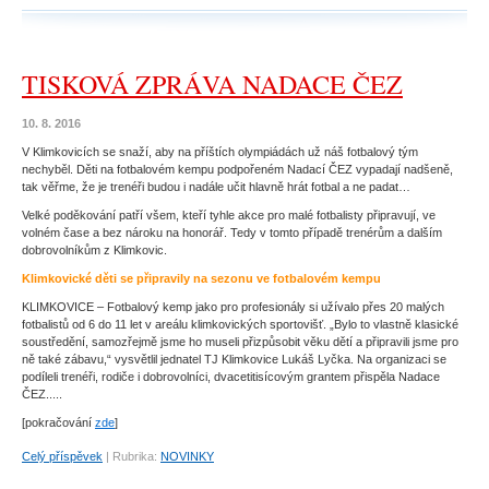
TISKOVÁ ZPRÁVA NADACE ČEZ
10. 8. 2016
V Klimkovicích se snaží, aby na příštích olympiádách už náš fotbalový tým
nechyběl. Děti na fotbalovém kempu podpořeném Nadací ČEZ vypadají nadšeně,
tak věřme, že je trenéři budou i nadále učit hlavně hrát fotbal a ne padat…
Velké poděkování patří všem, kteří tyhle akce pro malé fotbalisty připravují, ve
volném čase a bez nároku na honorář. Tedy v tomto případě trenérům a dalším
dobrovolníkům z Klimkovic.
Klimkovické děti se připravily na sezonu ve fotbalovém kempu
KLIMKOVICE – Fotbalový kemp jako pro profesionály si užívalo přes 20 malých
fotbalistů od 6 do 11 let v areálu klimkovických sportovišť. „Bylo to vlastně klasické
soustředění, samozřejmě jsme ho museli přizpůsobit věku dětí a připravili jsme pro
ně také zábavu,“ vysvětlil jednatel TJ Klimkovice Lukáš Lyčka. Na organizaci se
podíleli trenéři, rodiče i dobrovolníci, dvacetitisícovým grantem přispěla Nadace
ČEZ.....
[pokračování
zde
]
Celý příspěvek
|
Rubrika:
NOVINKY