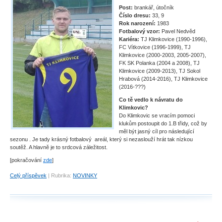
Post:
brankář, útočník
Číslo dresu:
33, 9
Rok narození:
1983
Fotbalový vzor:
Pavel Nedvěd
Kariéra:
TJ Klimkovice (1990-1996),
FC Vítkovice (1996-1999), TJ
Klimkovice (2000-2003, 2005-2007),
FK SK Polanka (2004 a 2008), TJ
Klimkovice (2009-2013), TJ Sokol
Hrabová (2014-2016), TJ Klimkovice
(2016-???)
Co tě vedlo k návratu do
Klimkovic?
Do Klimkovic se vracím pomoci
klukům postoupit do 1.B třidy, což by
měl být jasný cíl pro následující
sezonu . Je tady krásný fotbalový areál, který si nezaslouží hrát tak nízkou
soutěž. A hlavně je to srdcová záležitost.
[pokračování
zde
]
Celý příspěvek
|
Rubrika:
NOVINKY