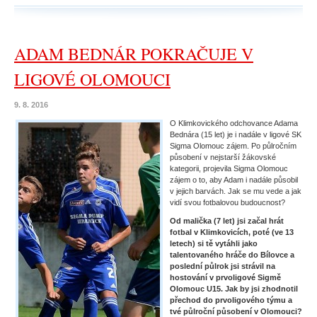
ADAM BEDNÁR POKRAČUJE V
LIGOVÉ OLOMOUCI
9. 8. 2016
O Klimkovického odchovance Adama
Bednára (15 let) je i nadále v ligové SK
Sigma Olomouc zájem. Po půlročním
působení v nejstarší žákovské
kategorii, projevila Sigma Olomouc
zájem o to, aby Adam i nadále působil
v jejich barvách. Jak se mu vede a jak
vidí svou fotbalovou budoucnost?
Od malička (7 let) jsi začal hrát
fotbal v Klimkovicích, poté (ve 13
letech) si tě vytáhli jako
talentovaného hráče do Bílovce a
poslední půlrok jsi strávil na
hostování v prvoligové Sigmě
Olomouc U15. Jak by jsi zhodnotil
přechod do prvoligového týmu a
tvé půlroční působení v Olomouci?