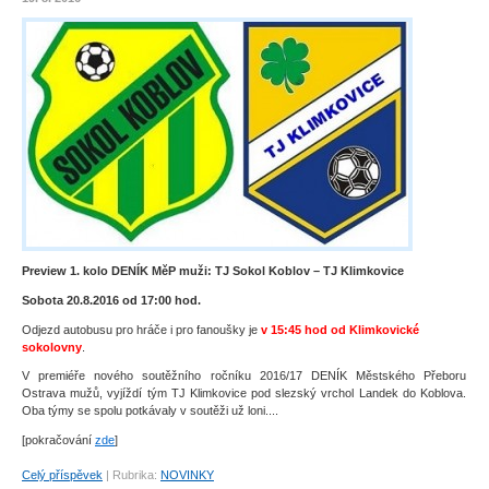
Preview 1. kolo DENÍK MěP muži: TJ Sokol Koblov – TJ Klimkovice
Sobota 20.8.2016 od 17:00 hod.
Odjezd autobusu pro hráče i pro fanoušky je
v 15:45 hod od Klimkovické
sokolovny
.
V premiéře nového soutěžního ročníku 2016/17 DENÍK Městského Přeboru
Ostrava mužů, vyjíždí tým TJ Klimkovice pod slezský vrchol Landek do Koblova.
Oba týmy se spolu potkávaly v soutěži už loni....
[pokračování
zde
]
Celý příspěvek
|
Rubrika:
NOVINKY