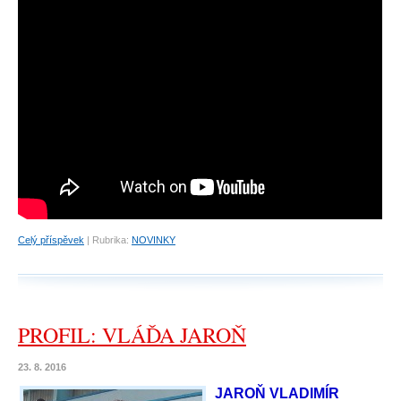
Celý příspěvek
|
Rubrika:
NOVINKY
PROFIL: VLÁĎA JAROŇ
23. 8. 2016
JAROŇ VLADIMÍR