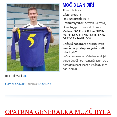
MOČIDLAN JIŘÍ
Post:
obránce
Číslo dresu:
5
Rok narození:
1997
Fotbalový vzor:
Steven Gerrard,
Daniel Agger, Fernando Torres
Kariéra:
SC Pustá Polom (2005-
2007), TJ Sokol Zbyslavice (2007), TJ
Klimkovice (2008-???)
Loňská sezona v dorostu byla
završena postupem, jaká podle
tebe byla?
Loňskou sezónu můžu hodnotit jako
velice úspěšnou, rozloučil jsem se s
dorostem postupem a vítězstvím v
naší soutěži....
[pokračování
zde
]
Celý příspěvek
|
Rubrika:
NOVINKY
OPATRNÁ GENERÁLKA MUŽŮ BYLA