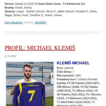
Dorost:
Sobota 6.8.2016
TJ Sokol Dolní Lhota - TJ Klimkovice 2:2
Branky:
Hutník, Strnka
Sestava:
Langer - Bednář, Křenek, Sikora P., Valder, Mareth, Tomášek P., Bohm,
Bajgar, Strnka, Kvaš, Tomášek D., Hutník, Gelnar.
Celý příspěvek
|
Rubrika:
NOVINKY
PROFIL: MICHAEL KLEMIŠ
2. 8. 2016
KLEMIŠ MICHAEL
Post:
záložník
Číslo dresu:
7
Rok narození:
1994
Fotbalový vzor:
Cristiano Ronaldo
Kariéra:
FK SK Polanka (2004-2007),
SŠK Bílovec (2008), FK SK Polanka
(2008-2010), FC Bílovec (2011), FK
SK Polanka (2011-2012), FC Vítkovice
(2013), TJ Klimkovice (2014-2015),
TJ Sokol Dolní Lutyně (2015), TJ
Klimkovice (2016-???)