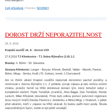
Hoši děkujem!!!
Celý příspěvek
|
Rubrika:
NOVINKY
DOROST DRŽÍ NEPORAZITELNOST
29. 8. 2016
Krajská soutěž sk. A - dorost U19
27.8.2016
TJ Klimkovice - TJ Jiskra Rýmařov (1:0) 1:1
Branky:
4. Böhm - 59. Sekanina
Sestava Klimkovic:
Langer - Buryan, Křenek, Bednář, Valder - Mareth, Pasker,
Böhm, Mirga - Strnka, Kváš (70. Gelnar), trenér J.Chorvatovič
Ani ve třetím utkání Krajské soutěže nepoznali dorostenci pachuť porážky a
remízovali s Jiskrou Rýmařov 1:1. Z pohledu vývoje zápasu je tato remíza ovšem
ztrátou, protože herně na hřišti dominoval domácí tým, který bohužel nebyl v
kompletním složení. Pepík Tomášek (zranění), Jirka Bajgar, Dan Tomášek, Renek
Larisch, Milan Křivánek (dovolená). Proto bylo velkou pomocí potvrzení registrace
dvou nových hráčů Davida Paskera z Jistebníku a Mirka Mirgy z Hrabové, v pátek
před utkáním, kteří v zápase na hřišti ukázali, že budou patřit mezi posily. Škoda
neproměněných šancí, mohlo to být ještě veselejší.