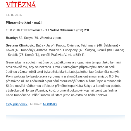
VÍTĚZNÁ
14. 8. 2016
Přípravné utkání - muži
13.8.2016
TJ Klimkovice - TJ Sokol Olbramice (0:0) 2:0
Branky:
52. Šoltys, 79. Woznica z pen.
Sestava Klimkovic:
Bača - Jaroň, Knopp, Cviertna, Teichmann (46. Šablatura) -
Koval (46. Konečný), Ambros, Woznica, Lubojacký (46. Šoltys), Klemiš (80. Gazda)
- Švabík (75. Komár T.), trenéři Prašivka V. ml. a Bilík R.
Generálka na soutěž mužů se od začátku nesla v opatrném tempu. Jako by naši
hráli hlavně tak, aby se nezranili. I toto k takovýmto přípravným utkáním patří.
Jedinou významnější akcí byla střela Marka Lubojackého, která skončila na tyči.
První poločas byl proto zcela vyrovnaný a skončil zaslouženou remízou 0:0. Po
přestávce už se začal hrát o poznání ofenzivnější fotbal a šancí bylo o mnoho víc.
Skóre otevřel nádhernou střelou z přímého kopu Kuba Šoltys a konečnou podobu
výsledku dal Honza Woznica, když proměnil pokutový kop nařízený za faul na
Karla Konečného. Příští sobotu už startujeme na ostro na hřišti Koblova.
Celý příspěvek
|
Rubrika:
NOVINKY