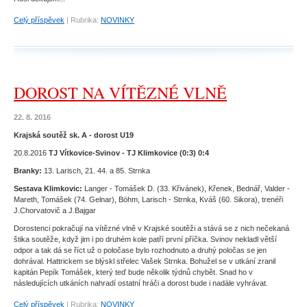
Celý příspěvek
|
Rubrika:
NOVINKY
DOROST NA VÍTĚZNÉ VLNĚ
22. 8. 2016
Krajská soutěž sk. A - dorost U19
20.8.2016
TJ Vítkovice-Svinov - TJ Klimkovice (0:3) 0:4
Branky:
13. Larisch, 21. 44. a 85. Strnka
Sestava Klimkovic:
Langer - Tomášek D. (33. Křivánek), Křenek, Bednář, Valder -
Mareth, Tomášek (74. Gelnar), Böhm, Larisch - Strnka, Kváš (60. Sikora), trenéři
J.Chorvatovič a J.Bajgar
Dorostenci pokračují na vítězné vlně v Krajské soutěži a stává se z nich nečekaná
štika soutěže, když jim i po druhém kole patří první příčka. Svinov nekladl větší
odpor a tak dá se říct už o poločase bylo rozhodnuto a druhý poločas se jen
dohrával. Hattrickem se blýskl střelec Vašek Strnka. Bohužel se v utkání zranil
kapitán Pepík Tomášek, který teď bude několik týdnů chybět. Snad ho v
následujících utkáních nahradí ostatní hráči a dorost bude i nadále vyhrávat.
Celý příspěvek
|
Rubrika:
NOVINKY