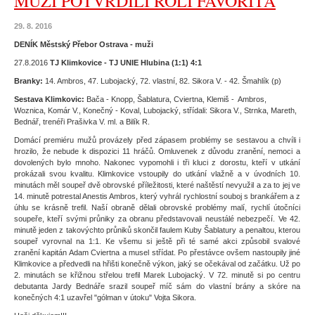
MUŽI POTVRDILI ROLI FAVORITA
29. 8. 2016
DENÍK Městský Přebor Ostrava - muži
27.8.2016
TJ Klimkovice - TJ UNIE Hlubina (1:1) 4:1
Branky:
14. Ambros, 47. Lubojacký, 72. vlastní, 82. Sikora V. - 42. Šmahlík (p)
Sestava Klimkovic:
Bača - Knopp, Šablatura, Cviertna, Klemiš - Ambros,
Woznica, Komár V., Konečný - Koval, Lubojacký, střídali: Sikora V., Strnka, Mareth,
Bednář, trenéři Prašivka V. ml. a Bilík R.
Domácí premiéru mužů provázely před zápasem problémy se sestavou a chvíli i
hrozilo, že nebude k dispozici 11 hráčů. Omluvenek z důvodu zranění, nemoci a
dovolených bylo mnoho. Nakonec vypomohli i tři kluci z dorostu, kteří v utkání
prokázali svou kvalitu. Klimkovice vstoupily do utkání vlažně a v úvodních 10.
minutách měl soupeř dvě obrovské příležitosti, které naštěstí nevyužil a za to jej ve
14. minutě potrestal Anestis Ambros, který vyhrál rychlostní souboj s brankářem a z
úhlu se krásně trefil. Naší obraně dělali obrovské problémy malí, rychlí útočníci
soupeře, kteří svými průniky za obranu představovali neustálé nebezpečí. Ve 42.
minutě jeden z takovýchto průniků skončil faulem Kuby Šablatury a penaltou, kterou
soupeř vyrovnal na 1:1. Ke všemu si ještě při té samé akci způsobil svalové
zranění kapitán Adam Cviertna a musel střídat. Po přestávce ovšem nastoupily jiné
Klimkovice a předvedli na hřišti konečně výkon, jaký se očekával od začátku. Už po
2. minutách se křižnou střelou trefil Marek Lubojacký. V 72. minutě si po centru
debutanta Jardy Bednáře srazil soupeř míč sám do vlastní brány a skóre na
konečných 4:1 uzavřel "gólman v útoku" Vojta Sikora.