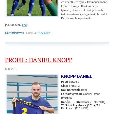
Ze začátku to bylo v Olomouci hodně
těžké a stále je. Konkurence v
týmech, ať už v žákovských, nebo
teď dorosteneckých, je fakt obrovská.
Každý se chce prosadit....
[pokračování
zde
]
Celý příspěvek
|
Rubrika:
NOVINKY
PROFIL: DANIEL KNOPP
8. 8. 2016
KNOPP DANIEL
Post:
obránce
Číslo dresu:
3
Rok narození:
1989
Fotbalový vzor:
Gabriel Omar
Batistuta
Kariéra:
TJ Klimkovice (1998-2011),
TJ Sokol Zbyslavice (2011), TJ
Klimkovice (2011-???)