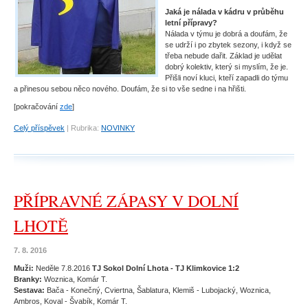
Jaká je nálada v kádru v průběhu
letní přípravy?
Nálada v týmu je dobrá a doufám, že
se udrží i po zbytek sezony, i když se
třeba nebude dařit. Základ je udělat
dobrý kolektiv, který si myslím, že je.
Přišli noví kluci, kteří zapadli do týmu
a přinesou sebou něco nového. Doufám, že si to vše sedne i na hřišti.
[pokračování
zde
]
Celý příspěvek
|
Rubrika:
NOVINKY
PŘÍPRAVNÉ ZÁPASY V DOLNÍ
LHOTĚ
7. 8. 2016
Muži:
Neděle 7.8.2016
TJ Sokol Dolní Lhota - TJ Klimkovice 1:2
Branky:
Woznica, Komár T.
Sestava:
Bača - Konečný, Cviertna, Šablatura, Klemiš - Lubojacký, Woznica,
Ambros, Koval - Švabík, Komár T.