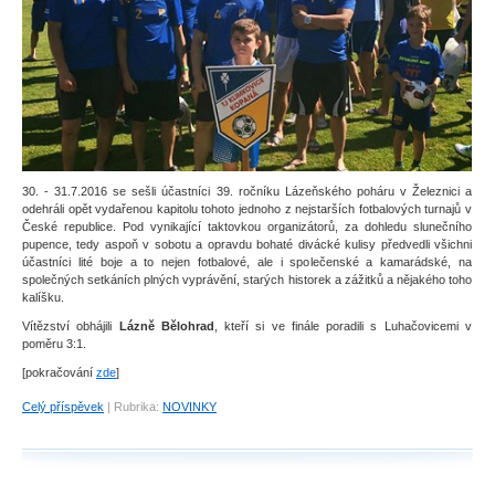
30. - 31.7.2016 se sešli účastníci 39. ročníku Lázeňského poháru v Železnici a
odehráli opět vydařenou kapitolu tohoto jednoho z nejstarších fotbalových turnajů
v
České republice. Pod vynikající taktovkou organizátorů, za dohledu slunečního
pupence, tedy aspoň v sobotu a opravdu bohaté divácké kulisy předvedli všichni
účastníci lité boje a to nejen fotbalové, ale i společenské a kamarádské, na
společných setkáních plných vyprávění, starých historek a zážitků a nějakého toho
kalíšku.
Vítězství obhájili
Lázně Bělohrad
, kteří si ve finále poradili s Luhačovicemi v
poměru 3:1.
[pokračování
zde
]
Celý příspěvek
|
Rubrika:
NOVINKY