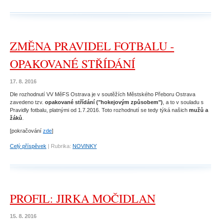
ZMĚNA PRAVIDEL FOTBALU -
OPAKOVANÉ STŘÍDÁNÍ
17. 8. 2016
Dle rozhodnutí VV MěFS Ostrava je v soutěžích Městského Přeboru Ostrava
zavedeno tzv.
opakované střídání ("hokejovým způsobem")
, a to v souladu s
Pravidly fotbalu, platnými od 1.7.2016. Toto rozhodnutí se tedy týká našich
mužů a
žáků
.
[pokračování
zde
]
Celý příspěvek
|
Rubrika:
NOVINKY
PROFIL: JIRKA MOČIDLAN
15. 8. 2016