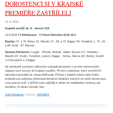
DOROSTENCI SI V KRAJSKÉ
PREMIÉŘE ZASTŘÍLELI
14. 8. 2016
Krajská soutěž sk. A - dorost U19
13.8.2016
TJ Klimkovice - TJ Horní Benešov (0:0) 10:1
Branky:
47. a 76. Bohm, 52. Mareth, 57., 68. a 70. Bajgar, 59. Tomášek J., 75., 81.
a 89. Kváš - 87. Mecner
Sestava Klimkovic:
Langer - Křenek, Bednář, Valder, Buryan (71. Holubek) -
Mareth (67. Kváš), Tomášek, Larisch, Bajgar - Strnka, Sikora (40. Bohm), trenéři
J.Chorvatovič a J.Bajgar
Až nečekaně vysokým vítězstvím vstoupili dorostenci v prvním mistrovském
zápase nové sezony do Krajské soutěže. Při tom o poločase, který skončil 0:0
takovéto kanonádě nic nenasvědčovala. Průvan v kabině ovšem naše hráče
probudil a po poločase představili domácím divákům, kterých se sešlo docela dost,
svou pravou tvář. V příštím kole zajíždějí k utkání do nedalekého Svinova, tak
doufáme, že diváci zavítají i tam.
Celý příspěvek
|
Rubrika:
NOVINKY