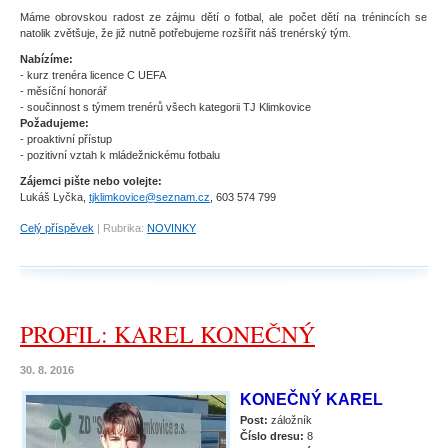
Máme obrovskou radost ze zájmu dětí o fotbal, ale počet dětí na trénincích se
natolik zvětšuje, že již nutně potřebujeme rozšířit náš trenérský tým.
Nabízíme:
- kurz trenéra licence C UEFA
- měsíční honorář
- součinnost s týmem trenérů všech kategorii TJ Klimkovice
Požadujeme:
- proaktivní přístup
- pozitivní vztah k mládežnickému fotbalu
Zájemci pište nebo volejte:
Lukáš Lyčka,
tjklimkovice@seznam.cz
, 603 574 799
Celý příspěvek
|
Rubrika:
NOVINKY
PROFIL: KAREL KONEČNÝ
30. 8. 2016
KONEČNÝ KAREL
Post:
záložník
Číslo dresu:
8