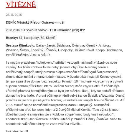
VÍTĚZNĚ
23. 8. 2016
DENÍK Městský Přebor Ostrava - muži
20.8.2016
TJ Sokol Koblov - TJ Klimkovice (0:0) 0:2
Branky:
67. Lubojacký, 89. Klemiš
Sestava Klimkovic:
Bača - Jaroň, Šablatura, Cviertna, Klemiš - Ambros,
Woznica, Šoltys, Konečný - Švabík, Lubojacký, střídali: Koval, Knopp, Teichmann,
trenéři Prašivka V. ml. a Bilík R.
I s novým pravidlem "hokejového" střídání vstoupili naši muži vítězně do nové
sezóny. Na hřišti Koblova to ale nebyl jednoduchý úkol. Nerovný terén a
houževnatý soupeř, který pravidlo o opakovaném střídaní využíval pravidelně,
dlouho držel utkání v nerozhodném stavu. V úvodu utkání nastolil Koblov vysoké
tempo a pustil se do nás bez respektu. Prvních 10 minut měl více ze hry a vytvořil
si jednu dobrou příležitost, kterou ovšem Michal Bača chytil. Poté už začala být
zřetelná převaha hostujícího týmu a bylo jen otázkou času, kdy se podaří překonat
domácího brankáře. V první půli neproměnili velké šance Švabík a Woznica. Druhý
poločas už se hrál jen na jednu branku, ve velké šanci napálil břevno Šablatura. Až
v 67. minutě se po nacvičené akci prosadil Marek Lubojacký. A uklidnění
přišlo minutu před koncem, kdy na 2:0 zvýšil Michal Klemiš. "Tato výhra je moc
důležitá, osobně si myslím, že z Koblova soupeři moc body vozit nebudou.",
zhodnotil utkání Jan Woznica. Kaňkou utkání je zranění Honzy Švabíka. Snad to
nebude nic vážného a brzy se zase vrátí na trávník.
Hoši děkujem!!!