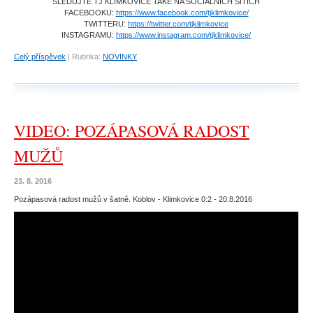
SLEDUJTE TJ KLIMKOVICE TAKÉ NA SOCIÁLNÍCH SÍTÍCH
FACEBOOKU:
https://www.facebook.com/tjklimkovice/
TWITTERU:
https://twitter.com/tjklimkovice
INSTAGRAMU:
https://www.instagram.com/tjklimkovice/
Celý příspěvek
|
Rubrika:
NOVINKY
VIDEO: POZÁPASOVÁ RADOST
MUŽŮ
23. 8. 2016
Pozápasová radost mužů v šatně. Koblov - Klimkovice 0:2 - 20.8.2016