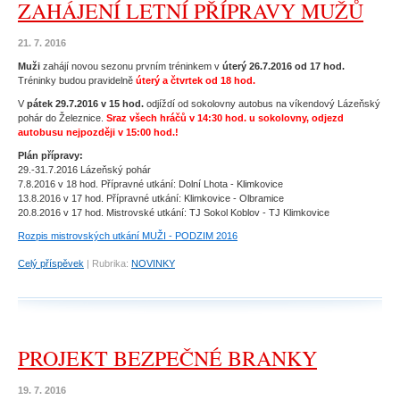
ZAHÁJENÍ LETNÍ PŘÍPRAVY MUŽŮ
21. 7. 2016
Muži
zahájí novou sezonu prvním tréninkem v
úterý 26.7.2016 od 17 hod.
Tréninky budou pravidelně
úterý a čtvrtek od 18 hod.
V
pátek 29.7.2016 v 15 hod.
odjíždí od sokolovny autobus na víkendový Lázeňský
pohár do Železnice.
Sraz všech hráčů v 14:30 hod. u sokolovny, odjezd
autobusu nejpozději v 15:00 hod.!
Plán přípravy:
29.-31.7.2016 Lázeňský pohár
7.8.2016 v 18 hod. Přípravné utkání: Dolní Lhota - Klimkovice
13.8.2016 v 17 hod. Přípravné utkání: Klimkovice - Olbramice
20.8.2016 v 17 hod. Mistrovské utkání: TJ Sokol Koblov - TJ Klimkovice
Rozpis mistrovských utkání MUŽI - PODZIM 2016
Celý příspěvek
|
Rubrika:
NOVINKY
PROJEKT BEZPEČNÉ BRANKY
19. 7. 2016