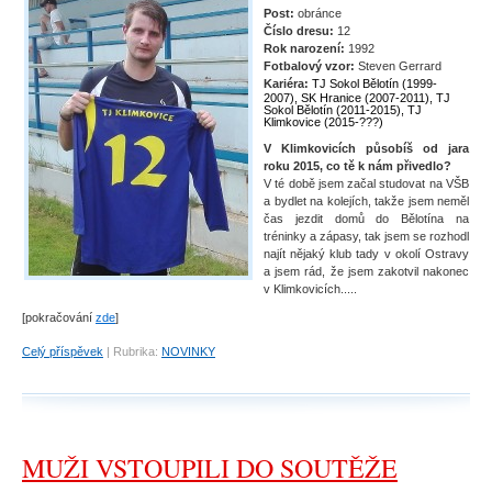
Post:
obránce
Číslo dresu:
12
Rok narození:
1992
Fotbalový vzor:
Steven Gerrard
Kariéra:
TJ Sokol Bělotín (1999-
2007), SK Hranice (2007-2011), TJ
Sokol Bělotín (2011-2015), TJ
Klimkovice (2015-???)
V Klimkovicích působíš od jara
roku 2015, co tě k nám přivedlo?
V té době jsem začal studovat na VŠB
a bydlet na kolejích, takže jsem neměl
čas jezdit domů do Bělotína na
tréninky a zápasy, tak jsem se rozhodl
najít nějaký klub tady v okolí Ostravy
a jsem rád, že jsem zakotvil nakonec
v Klimkovicích.....
[pokračování
zde
]
Celý příspěvek
|
Rubrika:
NOVINKY
MUŽI VSTOUPILI DO SOUTĚŽE