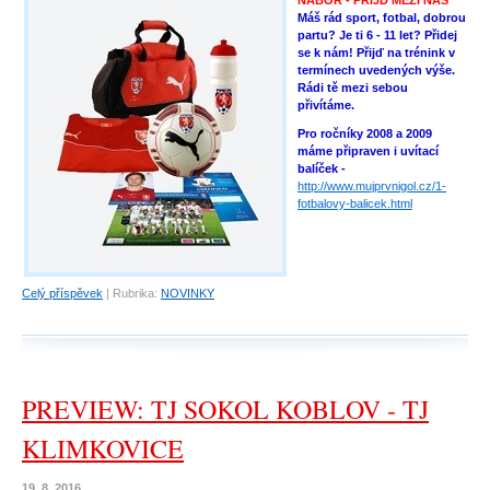
Máš rád sport, fotbal, dobrou
partu? Je ti 6 - 11 let? Přidej
se k nám! Přijď na trénink v
termínech uvedených výše.
Rádi tě mezi sebou
přivítáme.
Pro ročníky 2008 a 2009
máme připraven i uvítací
balíček -
http://www.mujprvnigol.cz/1-
fotbalovy-balicek.html
Celý příspěvek
|
Rubrika:
NOVINKY
PREVIEW: TJ SOKOL KOBLOV - TJ
KLIMKOVICE
19. 8. 2016