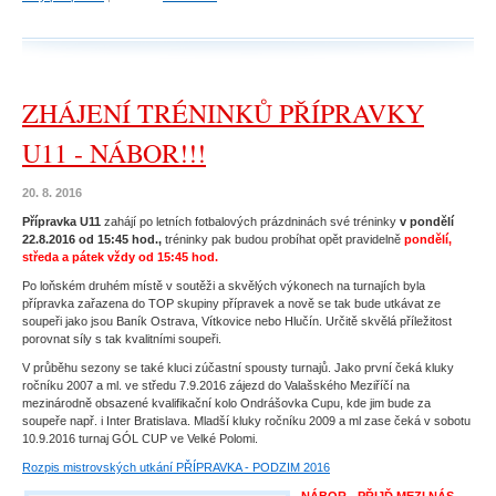
ZHÁJENÍ TRÉNINKŮ PŘÍPRAVKY
U11 - NÁBOR!!!
20. 8. 2016
Přípravka U11
zahájí po letních fotbalových prázdninách své tréninky
v pondělí
22.8.2016 od 15:45 hod.,
tréninky pak budou probíhat opět pravidelně
pondělí,
středa a pátek vždy od 15:45 hod.
Po loňském druhém místě v soutěži a skvělých výkonech na turnajích byla
přípravka zařazena do TOP skupiny přípravek a nově se tak bude utkávat ze
soupeři jako jsou Baník Ostrava, Vítkovice nebo Hlučín. Určitě skvělá příležitost
porovnat síly s tak kvalitními soupeři.
V průběhu sezony se také kluci zúčastní spousty turnajů. Jako první čeká kluky
ročníku 2007 a ml. ve středu 7.9.2016 zájezd do Valašského Meziříčí na
mezinárodně obsazené kvalifikační kolo Ondrášovka Cupu, kde jim bude za
soupeře např. i Inter Bratislava. Mladší kluky ročníku 2009 a ml zase čeká v sobotu
Portrét
10.9.2016 turnaj GÓL CUP ve Velké Polomi.
Rozpis mistrovských utkání PŘÍPRAVKA - PODZIM 2016
NÁBOR - PŘIJĎ MEZI NÁS