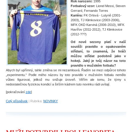
Rok narození:
1995
Fotbalový vzor:
Lionel Messi, Steven
Gerrard, Fernando Torres
Kariéra:
FK Orlová - Lutyně (2001-
2003), TJ Klimkovice (2003-2006),
MFK OKD Karviná (2006-2010), MFK
Havířov (2011-2012), TJ Klimkovice
(2012-???)
Od nové sezony platí v naší
soutěži pravidlo o opakovaném
střídaní, to znamená, že hráči
můžou střídat podobně jako v
hokeji. Jaký je tvůj názor na toto
pravidlo v mužském fotbalu?
Abych byl upřímný, tahle změna se mi nezamlouvá. Řadím se mezi odpůrce tohoto
„experimentu.“ Podle mého názoru by toto pravidlo v mužském fotbalu nemělo
vůbec figurovat, jelikož mu snižuje úroveň. Věřím ale tomu, že týmy s
nedostatečnou fyzickou kondicí a širším kádrem tuto novinku rádi uvítají.
[pokračování
zde
]
Celý příspěvek
|
Rubrika:
NOVINKY