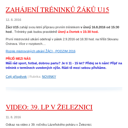
ZAHÁJENÍ TRÉNINKŮ ŽÁKŮ U15
12. 8. 2016
Žáci U15
zahájí svou letní přípravu prvním tréninkem
v úterý 16.8.2016 od 15:30
hod
.. Tréninky pak budou pravidelně
úterý a čtvrtek v 15:30 hod.
První mistrovské utkání odehrají v pátek 2.9.2016 od 16:30 hod. na hřišti Slovanu
Ostrava. Více v rozpisech....
Rozpis mistrovských utkání ŽÁCI - PODZIM 2016
PŘIJĎ MEZI NÁS
Máš rád sport, fotbal, dobrou partu? Je ti 11 - 15 let? Přidej se k nám! Přijď na
trénink v termínech uvedených výše. Rádi tě mezi sebou přivítáme.
Celý příspěvek
|
Rubrika:
NOVINKY
VIDEO: 39. LP V ŽELEZNICI
11. 8. 2016
Odkaz na video z 39. ročníku Lázeňského poháru v Železnici.