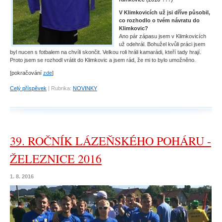
V Klimkovicích už jsi dříve působil,
co rozhodlo o tvém návratu do
Klimkovic?
Ano pár zápasu jsem v Klimkovicích
už odehrál. Bohužel kvůli práci jsem
byl nucen s fotbalem na chvíli skončit. Velkou roli hráli kamarádi, kteří tady hrají.
Proto jsem se rozhodl vrátit do Klimkovic a jsem rád, že mi to bylo umožněno.
[pokračování
zde
]
Celý příspěvek
|
Rubrika:
NOVINKY
39. ROČNÍK LÁZEŇSKÉHO POHÁRU -
ŽELEZNICE 2016
1. 8. 2016