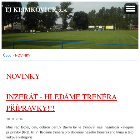
TJ KLIMKOVICE, z.s.
Úvod
»
NOVINKY
NOVINKY
INZERÁT - HLEDÁME TRENÉRA
PŘÍPRAVKY!!!
30. 8. 2016
Máš rád fotbal, děti, dobrou partu? Bavilo by tě trénovat naši nejmladší kategorii
přípravky (6-11 let)? Hledáme trenéra pro doplnění našeho trenérského týmu u této
věkové kategorie.